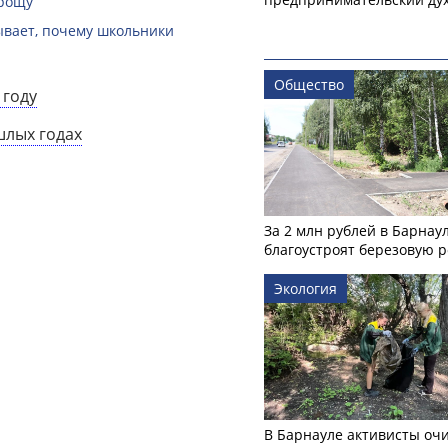
 рощу
зывает, почему школьники
Общество
 году
шлых годах
За 2 млн рублей в Барнау
благоустроят березовую 
Экология
В Барнауле активисты оч