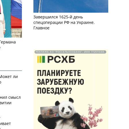
Завершился 1625-й день
спецоперации РФ на Украине.
Главное
 Германа
е
РЕКЛАМА АО "РОССЕЛЬХОЗБАНК". ИНН 772511448.
 Может ли
о
снил смысл
звитии
у
ивает
х