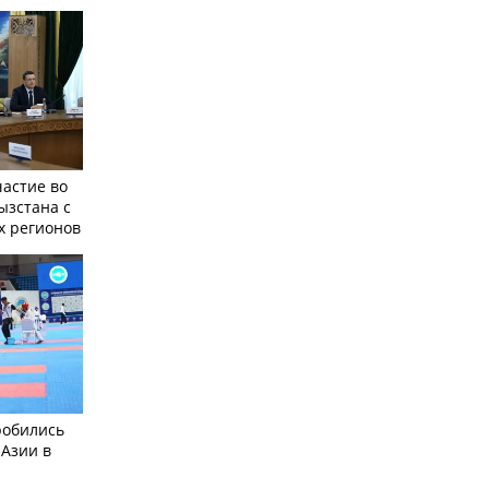
частие во
ызстана с
х регионов
робились
 Азии в