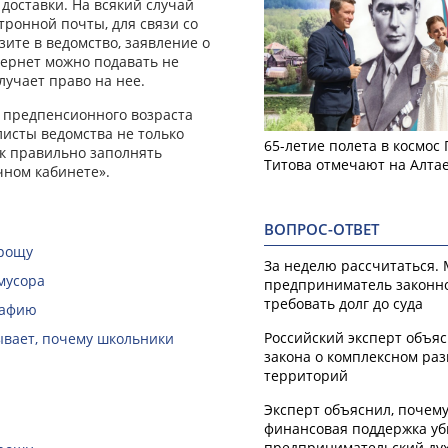
 доставки. На всякий случай
тронной почты, для связи со
ите в ведомство, заявление о
тернет можно подавать не
лучает право на нее.
 предпенсионного возраста
листы ведомства не только
65-летие полета в космос
ак правильно заполнять
Титова отмечают на Алта
чном кабинете».
ВОПРОС-ОТВЕТ
 рощу
За неделю рассчитаться.
мусора
предприниматель законн
требовать долг до суда
рафию
Российский эксперт объя
зывает, почему школьники
закона о комплексном ра
территорий
Эксперт объяснил, почем
финансовая поддержка уб
предпринимательский ду