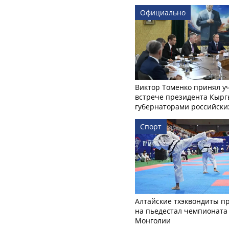
Официально
Виктор Томенко принял у
встрече президента Кырг
губернаторами российски
Спорт
Алтайские тхэквондиты п
на пьедестал чемпионата
Монголии