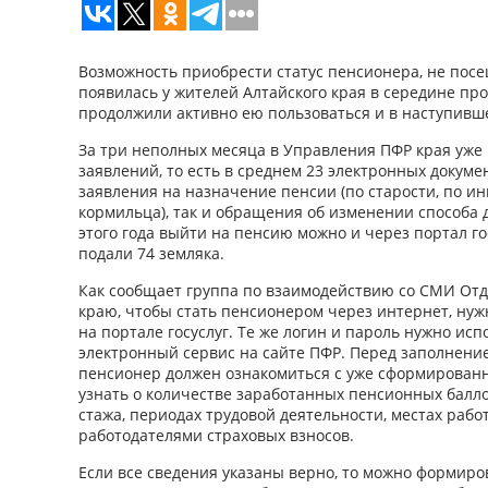
Возможность приобрести статус пенсионера, не пос
появилась у жителей Алтайского края в середине про
продолжили активно ею пользоваться и в наступивше
За три неполных месяца в Управления ПФР края уже 
заявлений, то есть в среднем 23 электронных докумен
заявления на назначение пенсии (по старости, по и
кормильца), так и обращения об изменении способа д
этого года выйти на пенсию можно и через портал го
подали 74 земляка.
Как сообщает группа по взаимодействию со СМИ Отд
краю, чтобы стать пенсионером через интернет, ну
на портале госуслуг. Те же логин и пароль нужно исп
электронный сервис на сайте ПФР. Перед заполнен
пенсионер должен ознакомиться с уже сформирова
узнать о количестве заработанных пенсионных балло
стажа, периодах трудовой деятельности, местах раб
работодателями страховых взносов.
Если все сведения указаны верно, то можно формиро