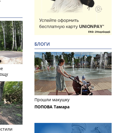
БЛОГИ
ле
рощу
Прошли макушку
ПОПОВА Тамара
истили