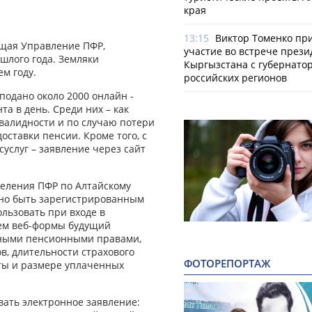
края
13:15
Виктор Томенко пр
ещая Управление ПФР,
участие во встрече прези
шлого года. Земляки
Кыргызстана с губернато
м году.
российских регионов
подано около 2000 онлайн -
та в день. Среди них – как
нвалидности и по случаю потери
оставки пенсии. Кроме того, с
суслуг – заявление через сайт
еления ПФР по Алтайскому
жно быть зарегистрированным
ользовать при входе в
ием веб-формы будущий
нными пенсионными правами,
в, длительности страхового
ФОТОРЕПОРТАЖ
оты и размере уплаченных
вать электронное заявление: