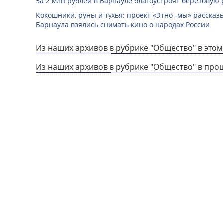
За 2 млн рублей в Барнауле благоустроят березовую
Кокошники, руны и тухья: проект «Этно -мы» расска
Барнаула взялись снимать кино о народах России
Из наших архивов в рубрике "Общество" в этом
Из наших архивов в рубрике "Общество" в про