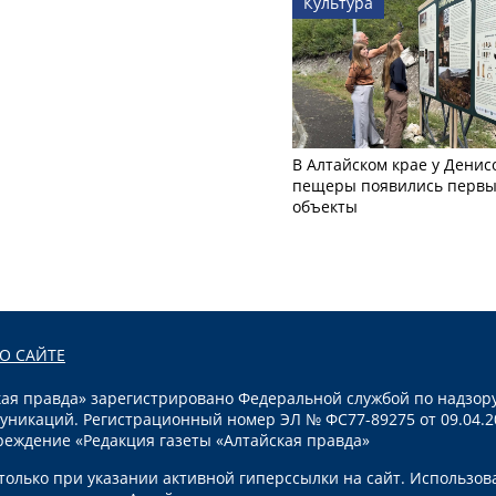
Культура
В Алтайском крае у Денис
пещеры появились первы
объекты
О САЙТЕ
я правда» зарегистрировано Федеральной службой по надзору
уникаций. Регистрационный номер ЭЛ № ФС77-89275 от 09.04.2
реждение «Редакция газеты «Алтайская правда»
олько при указании активной гиперссылки на сайт. Использов