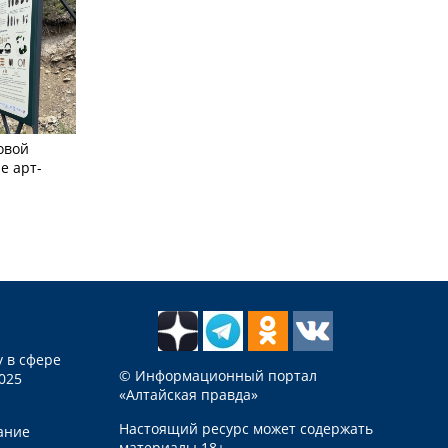
овой
е арт-
 в сфере
© Информационный портал
025
«Алтайская правда»
Настоящий ресурс может содержать
ание
материалы 18+