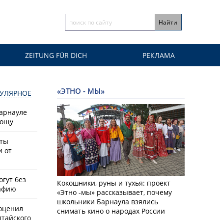
ZEITUNG FÜR DICH
РЕКЛАМА
«ЭТНО - МЫ»
УЛЯРНОЕ
Барнауле
рощу
сты
и от
гут без
Кокошники, руны и тухья: проект
афию
«Этно -мы» рассказывает, почему
школьники Барнаула взялись
оценил
снимать кино о народах России
лтайского