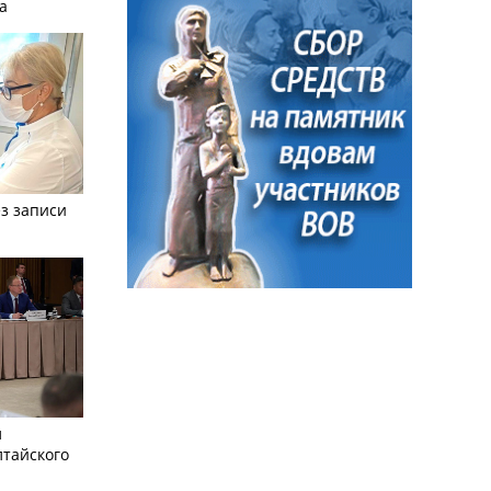
а
з записи
л
лтайского