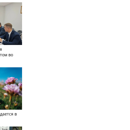
я
том во
дается в