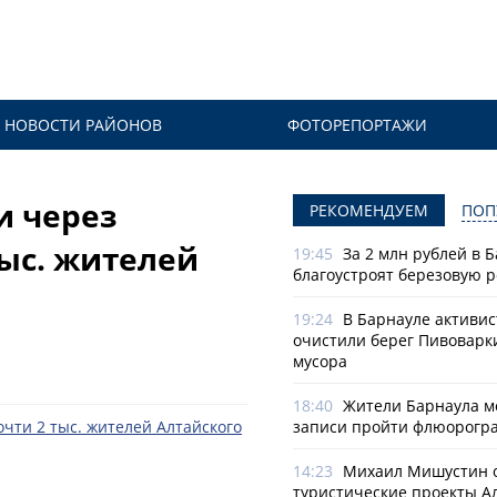
НОВОСТИ РАЙОНОВ
ФОТОРЕПОРТАЖИ
и через
РЕКОМЕНДУЕМ
ПОП
тыс. жителей
19:45
За 2 млн рублей в 
благоустроят березовую 
19:24
В Барнауле активи
очистили берег Пивоварк
мусора
18:40
Жители Барнаула мо
записи пройти флюорогр
14:23
Михаил Мишустин 
туристические проекты А