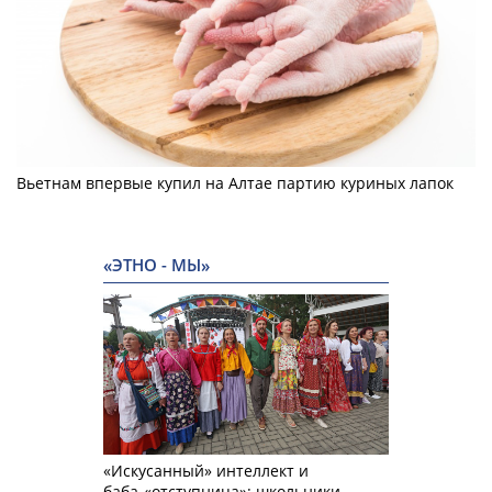
Вьетнам впервые купил на Алтае партию куриных лапок
«ЭТНО - МЫ»
«Искусанный» интеллект и
баба-«отступница»: школьники