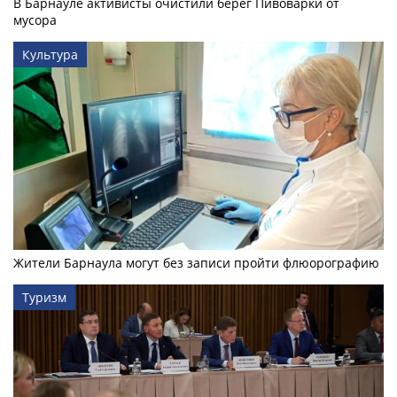
В Барнауле активисты очистили берег Пивоварки от
мусора
Культура
Жители Барнаула могут без записи пройти флюорографию
Туризм