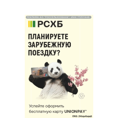
РЕКЛАМА АО "РОССЕЛЬХОЗБАНК". ИНН 772511448.