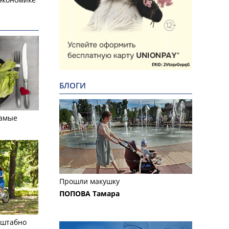
БЛОГИ
самые
Прошли макушку
ПОПОВА Тамара
сштабно