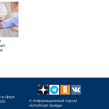
т
ает
ов
 в сфере
© Информационный портал
025
«Алтайская правда»