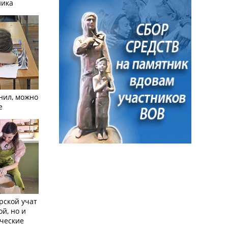
ника
нил, можно
е
рской учат
ой, но и
ческие