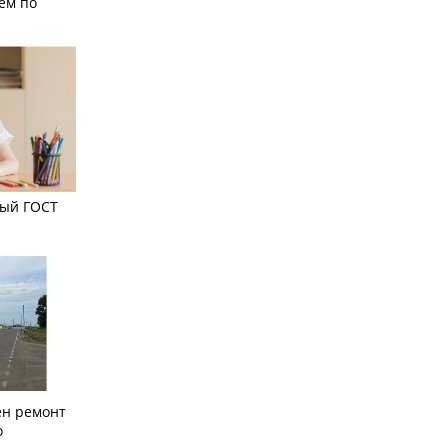
ем по
вый ГОСТ
ён ремонт
о