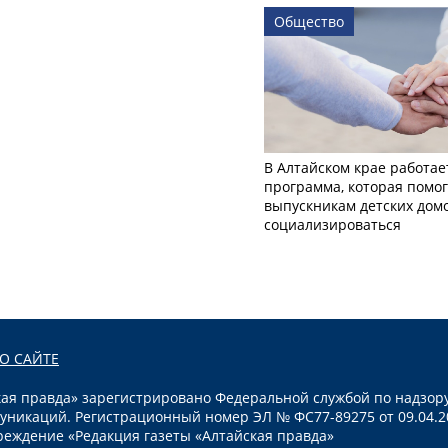
Общество
В Алтайском крае работае
программа, которая помог
выпускникам детских дом
социализироваться
О САЙТЕ
я правда» зарегистрировано Федеральной службой по надзору
уникаций. Регистрационный номер ЭЛ № ФС77-89275 от 09.04.2
реждение «Редакция газеты «Алтайская правда»