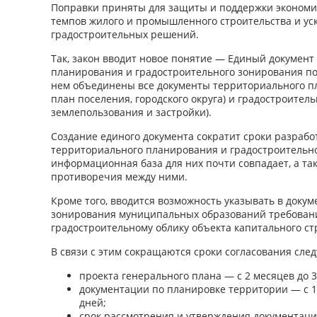
Поправки приняты для защиты и поддержки экономич
темпов жилого и промышленного строительства и ус
градостроительных решений.
Так, закон вводит новое понятие — Единый документ
планирования и градостроительного зонирования пос
нем объединены все документы территориального п
план поселения, городского округа) и градостроител
землепользования и застройки).
Создание единого документа сократит сроки разрабо
территориального планирования и градостроительно
информационная база для них почти совпадает, а та
противоречия между ними.
Кроме того, вводится возможность указывать в докум
зонирования муниципальных образований требовани
градостроительному облику объекта капитального ст
В связи с этим сокращаются сроки согласования сле
проекта генерального плана — с 2 месяцев до 3
документации по планировке территории — с 1
дней;
срок рассмотрения и утверждения документац