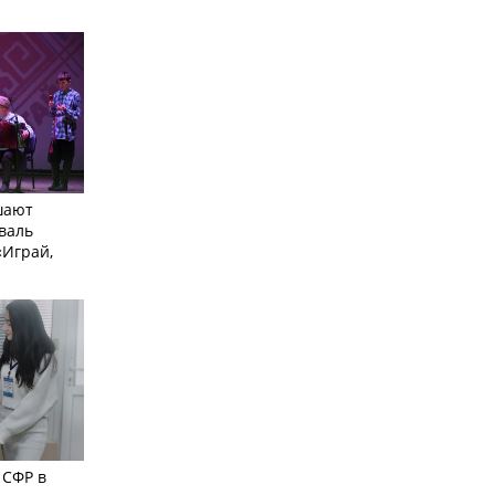
шают
валь
Играй,
 СФР в