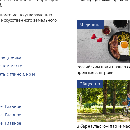
й.
лномочие по утверждению
 искусственного земельного
Медицина
ультурника
очем месте
Российский врач назвал 
вредные завтраки
ть с глиной, но и
Общество
е. Главное
е. Главное
е. Главное
В барнаульском парке ма