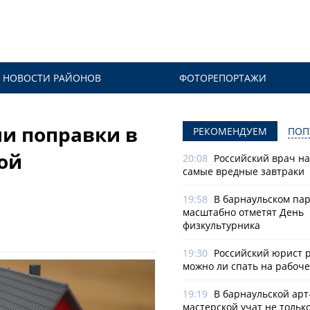
НОВОСТИ РАЙОНОВ
ФОТОРЕПОРТАЖИ
ли поправки в
РЕКОМЕНДУЕМ
ПОП
ой
20:08
Российский врач н
самые вредные завтраки
19:58
В барнаульском па
масштабно отметят День
физкультурника
19:30
Российский юрист 
можно ли спать на рабоч
19:19
В барнаульской арт
мастерской учат не тольк