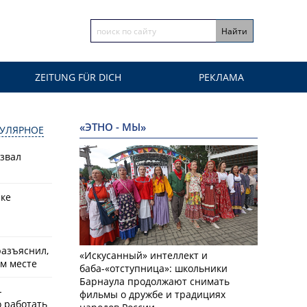
ZEITUNG FÜR DICH
РЕКЛАМА
«ЭТНО - МЫ»
УЛЯРНОЕ
азвал
рке
разъяснил,
«Искусанный» интеллект и
ем месте
баба-«отступница»: школьники
Барнаула продолжают снимать
-
фильмы о дружбе и традициях
о работать