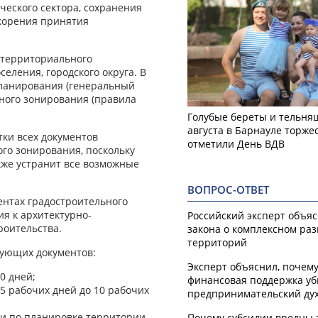
еского сектора, сохранения
корения принятия
 территориального
еления, городского округа. В
ланирования (генеральный
ьного зонирования (правила
Голубые береты и тельняш
августа в Барнауле торже
тки всех документов
отметили День ВДВ
го зонирования, поскольку
кже устранит все возможные
ВОПРОС-ОТВЕТ
ентах градостроительного
я к архитектурно-
Российский эксперт объя
роительства.
закона о комплексном ра
территорий
дующих документов:
Эксперт объяснил, почем
0 дней;
финансовая поддержка уб
5 рабочих дней до 10 рабочих
предпринимательский ду
ии по планировке территории
Почему субсидии вредны 