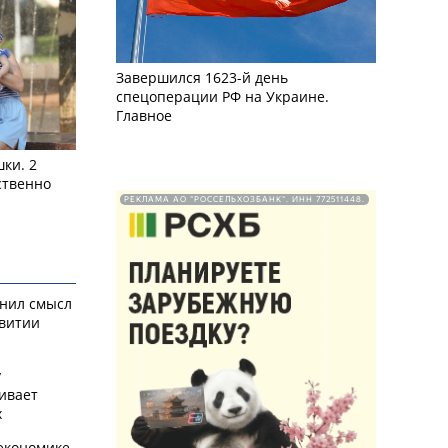
Завершился 1623-й день
спецоперации РФ на Украине.
Главное
ки. 2
ственно
РЕКЛАМА АО "РОССЕЛЬХОЗБАНК". ИНН 772511448.
снил смысл
звитии
у
ивает
х
экономике