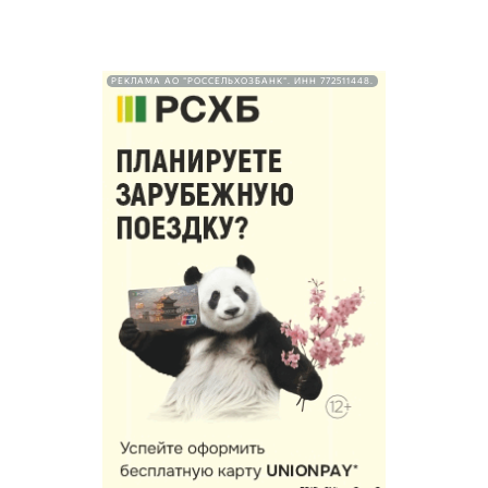
РЕКЛАМА АО "РОССЕЛЬХОЗБАНК". ИНН 772511448.