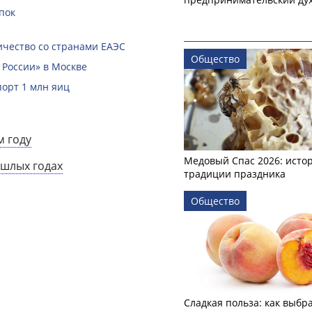
пок
чество со странами ЕАЭС
Общество
 России» в Москве
порт 1 млн яиц
м году
Медовый Спас 2026: исто
ошлых годах
традиции праздника
Общество
Сладкая польза: как выбр