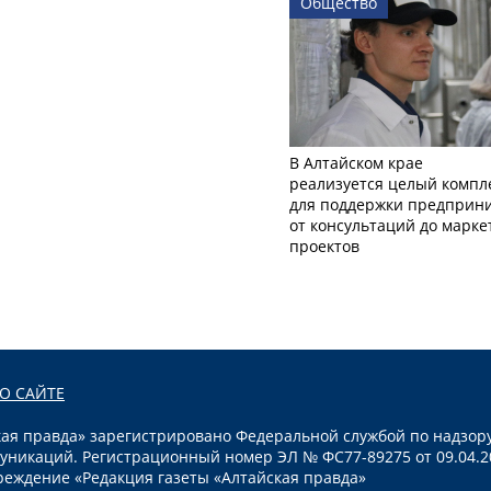
Общество
В Алтайском крае
реализуется целый компл
для поддержки предприни
от консультаций до марк
проектов
О САЙТЕ
я правда» зарегистрировано Федеральной службой по надзору
уникаций. Регистрационный номер ЭЛ № ФС77-89275 от 09.04.2
реждение «Редакция газеты «Алтайская правда»