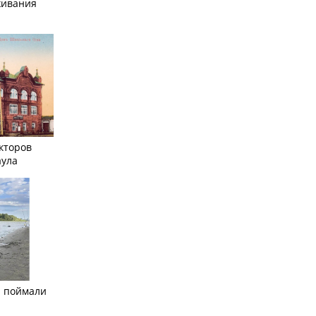
живания
кторов
аула
а поймали