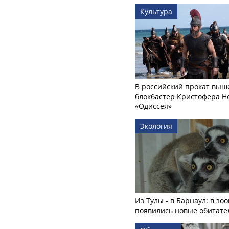
Культура
В российский прокат выш
блокбастер Кристофера Н
«Одиссея»
Экология
Из Тулы - в Барнаул: в зо
появились новые обитате