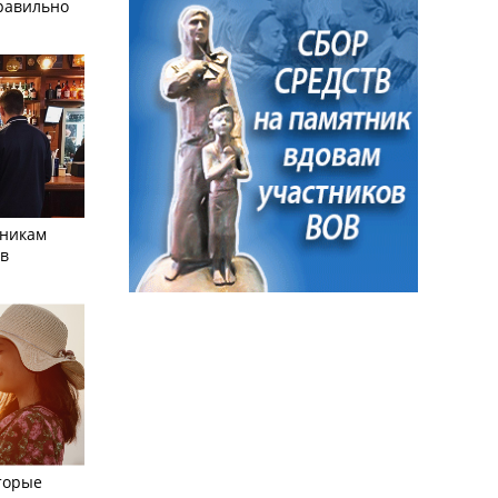
равильно
тникам
 в
торые