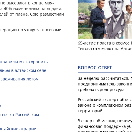
но высевают в конце мая-
 на 40% намеченных площадей.
олей от плана. Сою разместили
ерации по уходу за посевами.
65-летие полета в космос
Титова отмечают на Алта
 правильно его хранить
ВОПРОС-ОТВЕТ
льбы в алтайском селе
За неделю рассчитаться.
безвоживания летом
предприниматель законн
требовать долг до суда
Российский эксперт объя
закона о комплексном ра
О
территорий
ргызско-Российском
Эксперт объяснил, почем
финансовая поддержка уб
алтайские аграрии
предпринимательский ду