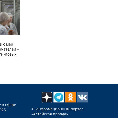
екс мер
мателей –
етинговых
 в сфере
© Информационный портал
025
«Алтайская правда»