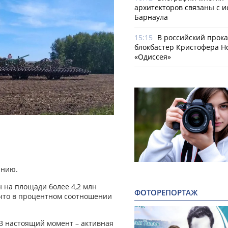
архитекторов связаны с 
Барнаула
15:15
В российский прок
блокбастер Кристофера Н
«Одиссея»
анию.
н на площади более 4,2 млн
ФОТОРЕПОРТАЖ
 что в процентном соотношении
 В настоящий момент – активная