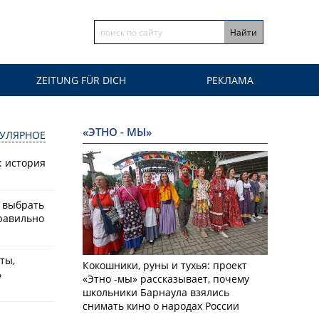
ZEITUNG FÜR DICH
РЕКЛАМА
«ЭТНО - МЫ»
УЛЯРНОЕ
: история
к выбрать
равильно
ты,
Кокошники, руны и тухья: проект
ь
«Этно -мы» рассказывает, почему
школьники Барнаула взялись
снимать кино о народах России