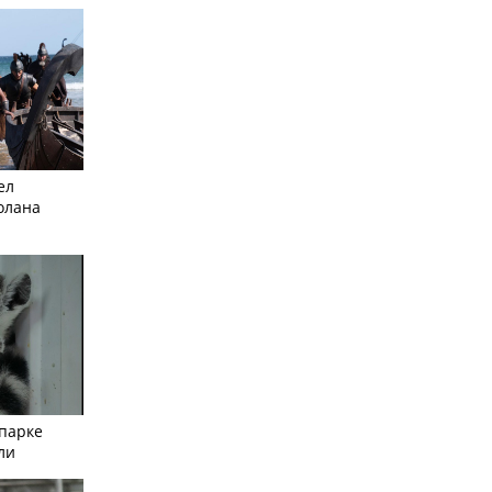
ел
олана
опарке
ли