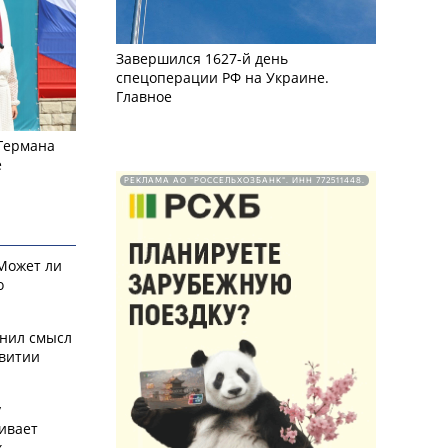
Завершился 1627-й день
спецоперации РФ на Украине.
Главное
 Германа
е
РЕКЛАМА АО "РОССЕЛЬХОЗБАНК". ИНН 772511448.
 Может ли
о
снил смысл
звитии
у
ивает
х