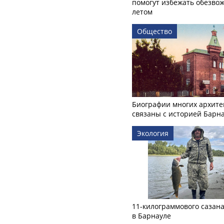
помогут избежать обезво
летом
Общество
Биографии многих архите
связаны с историей Барн
Экология
11-килограммового сазан
в Барнауле