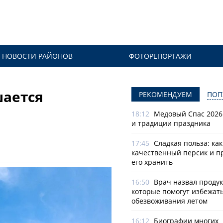
НОВОСТИ РАЙОНОВ
ФОТОРЕПОРТАЖИ
шается
РЕКОМЕНДУЕМ
ПОП
18:12
Медовый Спас 2026
и традиции праздника
17:45
Сладкая польза: ка
качественный персик и п
его хранить
16:50
Врач назвал продук
которые помогут избежат
обезвоживания летом
16:12
Биографии многих