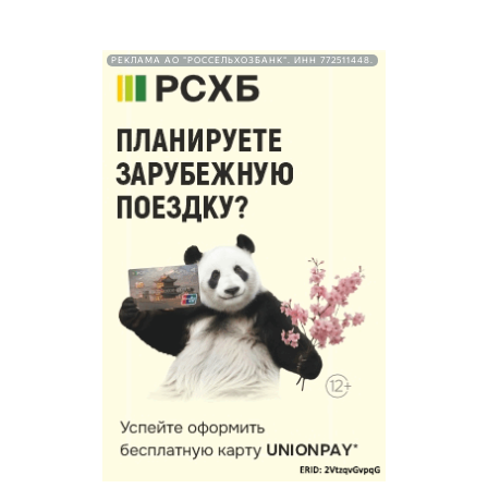
РЕКЛАМА АО "РОССЕЛЬХОЗБАНК". ИНН 772511448.