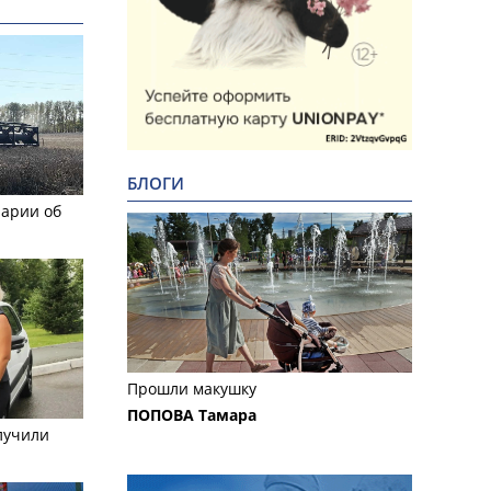
БЛОГИ
рарии об
Прошли макушку
ПОПОВА Тамара
лучили