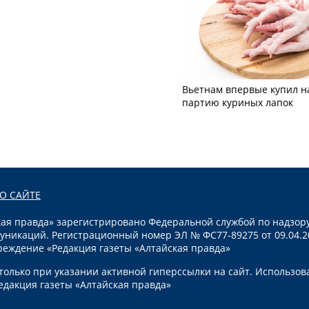
Вьетнам впервые купил н
партию куриных лапок
О САЙТЕ
я правда» зарегистрировано Федеральной службой по надзору
уникаций. Регистрационный номер ЭЛ № ФС77-89275 от 09.04.2
реждение «Редакция газеты «Алтайская правда»
олько при указании активной гиперссылки на сайт. Использов
едакция газеты «Алтайская правда»