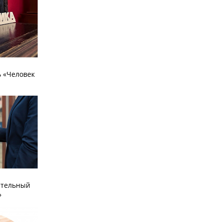
 «Человек
ательный
»