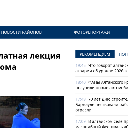
НОВОСТИ РАЙОНОВ
ФОТОРЕПОРТАЖИ
латная лекция
РЕКОМЕНДУЕМ
ПОП
тюма
19:45
Что говорят алтайс
аграрии об урожае 2026 г
18:40
ФАПы Алтайского к
получили новые автомоб
17:49
70 лет Дню строите
Барнауле чествовали раб
отрасли
17:09
В алтайском селе п
масштабный фестиваль «