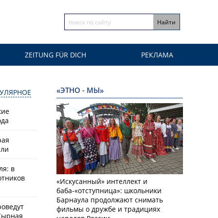
ZEITUNG FÜR DICH
РЕКЛАМА
«ЭТНО - МЫ»
УЛЯРНОЕ
кие
ода
рая
или
ля: в
отников
«Искусанный» интеллект и
баба-«отступница»: школьники
Барнаула продолжают снимать
роведут
фильмы о дружбе и традициях
Сырная