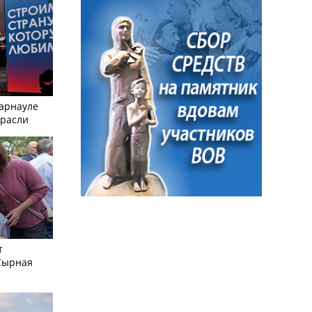
Барнауле
трасли
т
Сырная