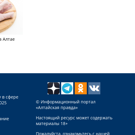
а Алтае
 в сфере
© Информационный портал
025
«Алтайская правда»
Настоящий ресурс может содержать
ание
материалы 18+
Пожалуйста, ознакомьтесь с нашей