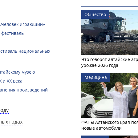
Общество
 «Человек играющий»
 фестиваль
естиваль национальных
Что говорят алтайские аг
урожае 2026 года
лтайскому музею
Медицина
 и XX века
ранения произведений
году
лых годах
ФАПы Алтайского края по
новые автомобили