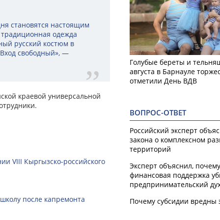
одня становятся настоящим
я традиционная одежда
ный русский костюм в
 Вход свободный», —
Голубые береты и тельняш
августа в Барнауле торже
отметили День ВДВ
айской краевой универсальной
отрудники.
ВОПРОС-ОТВЕТ
Российский эксперт объя
закона о комплексном ра
территорий
ии VIII Кыргызско-российского
Эксперт объяснил, почем
финансовая поддержка уб
предпринимательский ду
 школу после капремонта
Почему субсидии вредны 