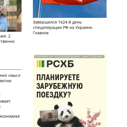
Завершился 1624-й день
спецоперации РФ на Украине.
Главное
ки. 2
ственно
РЕКЛАМА АО "РОССЕЛЬХОЗБАНК". ИНН 772511448.
снил смысл
звитии
у
ивает
х
экономике