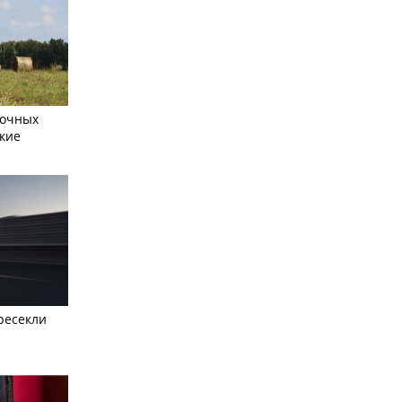
сочных
кие
ресекли