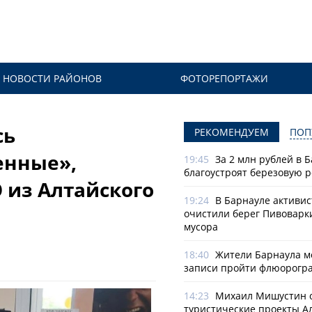
НОВОСТИ РАЙОНОВ
ФОТОРЕПОРТАЖИ
сь
РЕКОМЕНДУЕМ
ПОП
енные»,
19:45
За 2 млн рублей в 
благоустроят березовую 
 из Алтайского
19:24
В Барнауле активи
очистили берег Пивоварк
мусора
18:40
Жители Барнаула мо
записи пройти флюорогр
14:23
Михаил Мишустин 
туристические проекты А