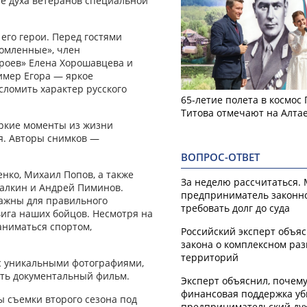
ле духа ветеранов специальной
его герои. Перед гостями
омленные», член
роев» Елена Хорошавцева и
имер Егора — яркое
 сломить характер русского
65-летие полета в космос
Титова отмечают на Алта
яркие моменты из жизни
я. Авторы снимков —
ВОПРОС-ОТВЕТ
нко, Михаил Попов, а также
За неделю рассчитаться.
Галкин и Андрей Пиминов.
предприниматель законн
важны для правильного
требовать долг до суда
ига наших бойцов. Несмотря на
аниматься спортом,
Российский эксперт объя
закона о комплексном ра
территорий
 с уникальными фотографиями,
еть документальный фильм.
Эксперт объяснил, почем
финансовая поддержка уб
ы съемки второго сезона под
предпринимательский ду