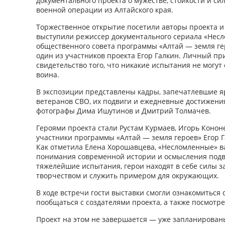
документального проекта о мужестве, стойкости и си
военной операции из Алтайского края.
Торжественное открытие посетили авторы проекта и 
выступили режиссер документального сериала «Несл
общественного совета программы «Алтай — земля ге
один из участников проекта Егор Галкин. Личный пр
свидетельство того, что никакие испытания не могут
воина.
В экспозиции представлены кадры, запечатлевшие 
ветеранов СВО, их подвиги и ежедневные достижени
фотографы Дима Ишутинов и Дмитрий Толмачев.
Героями проекта стали Рустам Курмаев, Игорь Кононе
участники программы «Алтай — земля героев» Егор 
Как отметила Елена Хорошавцева, «Несломленные» 
понимания современной истории и осмысления подв
тяжелейшие испытания, герои находят в себе силы з
творчеством и служить примером для окружающих.
В ходе встречи гости выставки смогли ознакомиться
пообщаться с создателями проекта, а также посмотр
Проект на этом не завершается — уже запланирован