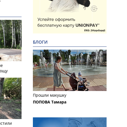
БЛОГИ
ле
рощу
Прошли макушку
ПОПОВА Тамара
истили