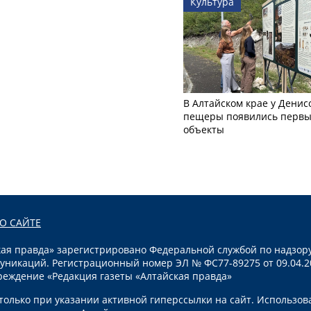
Культура
В Алтайском крае у Денис
пещеры появились первы
объекты
О САЙТЕ
я правда» зарегистрировано Федеральной службой по надзору
уникаций. Регистрационный номер ЭЛ № ФС77-89275 от 09.04.2
реждение «Редакция газеты «Алтайская правда»
олько при указании активной гиперссылки на сайт. Использов