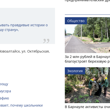
Общество
ывать правдивые истории о
шу страну»,
овоалтайск, ул. Октябрьская,
За 2 млн рублей в Барнау
благоустроят березовую 
Экология
 рощу
мусора
рафию
зывает, почему школьники
В Барнауле активисты оч