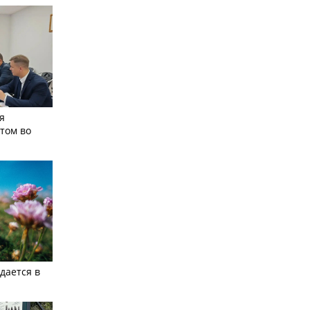
я
том во
дается в