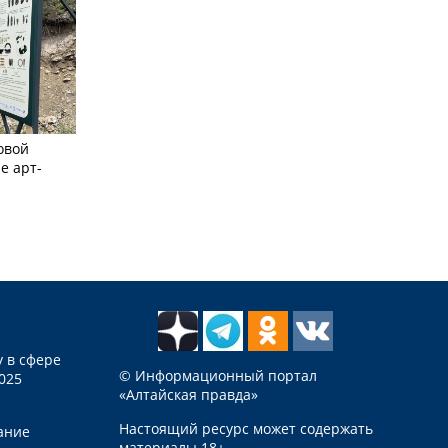
овой
е арт-
 в сфере
© Информационный портал
025
«Алтайская правда»
Настоящий ресурс может содержать
ание
материалы 18+