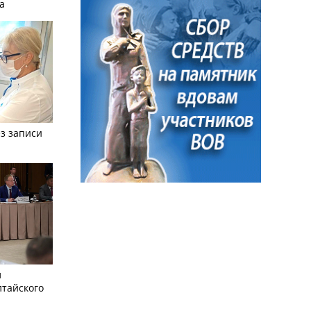
а
з записи
л
лтайского