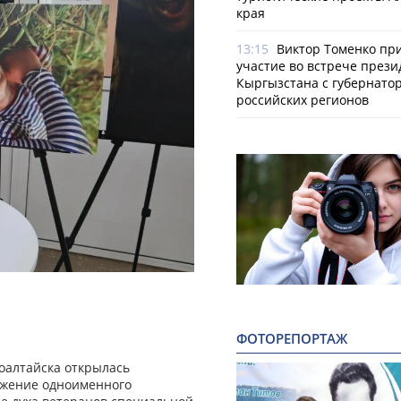
края
13:15
Виктор Томенко пр
участие во встрече прези
Кыргызстана с губернато
российских регионов
ФОТОРЕПОРТАЖ
оалтайска открылась
лжение одноименного