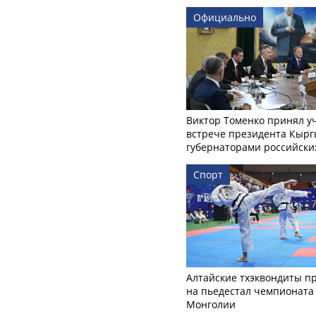
Официально
Виктор Томенко принял у
встрече президента Кырг
губернаторами российски
Спорт
Алтайские тхэквондиты п
на пьедестал чемпионата
Монголии