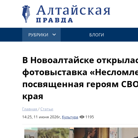
РУБРИКИ
БЛОГИ
В Новоалтайске открыла
фотовыставка «Несломл
посвященная героям СВО
края
Главная
/
Статьи
14:25, 11 июня 2026г,
Культура
1195