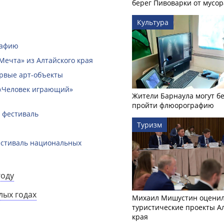
берег Пивоварки от мусор
Культура
рафию
Мечта» из Алтайского края
ервые арт-объекты
 «Человек играющий»
Жители Барнаула могут бе
пройти флюорографию
 фестиваль
Туризм
естиваль национальных
году
лых годах
Михаил Мишустин оцени
туристические проекты А
края