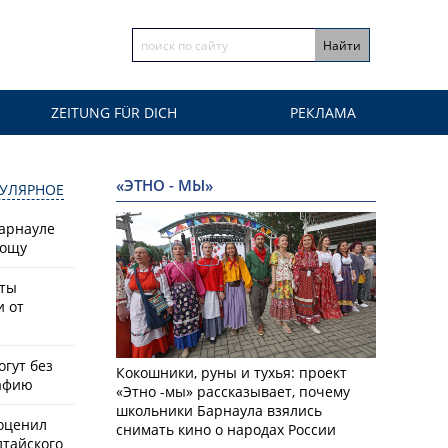
ZEITUNG FÜR DICH
РЕКЛАМА
«ЭТНО - МЫ»
УЛЯРНОЕ
Барнауле
рощу
сты
и от
гут без
Кокошники, руны и тухья: проект
афию
«Этно -мы» рассказывает, почему
школьники Барнаула взялись
оценил
снимать кино о народах России
лтайского