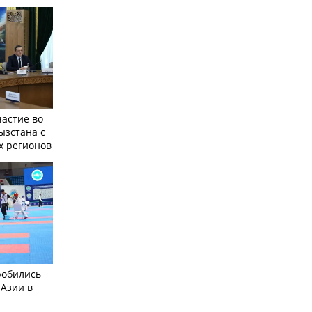
частие во
ызстана с
х регионов
робились
 Азии в