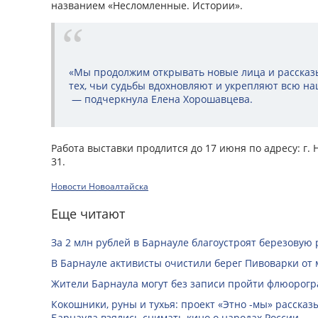
названием «Несломленные. Истории».
«Мы продолжим открывать новые лица и рассказ
тех, чьи судьбы вдохновляют и укрепляют всю на
— подчеркнула Елена Хорошавцева.
Работа выставки продлится до 17 июня по адресу: г. Н
31.
Новости Новоалтайска
Еще читают
За 2 млн рублей в Барнауле благоустроят березовую
В Барнауле активисты очистили берег Пивоварки от 
Жители Барнаула могут без записи пройти флюорог
Кокошники, руны и тухья: проект «Этно -мы» расска
Барнаула взялись снимать кино о народах России