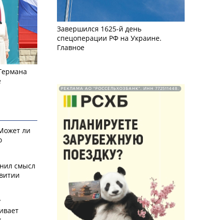
Завершился 1625-й день
спецоперации РФ на Украине.
Главное
 Германа
е
РЕКЛАМА АО "РОССЕЛЬХОЗБАНК". ИНН 772511448.
 Может ли
о
снил смысл
звитии
у
ивает
х