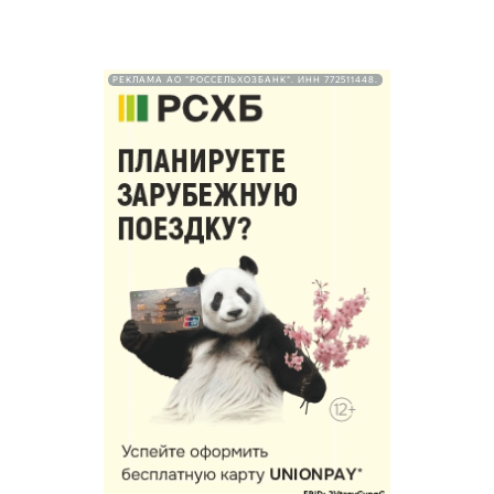
РЕКЛАМА АО "РОССЕЛЬХОЗБАНК". ИНН 772511448.