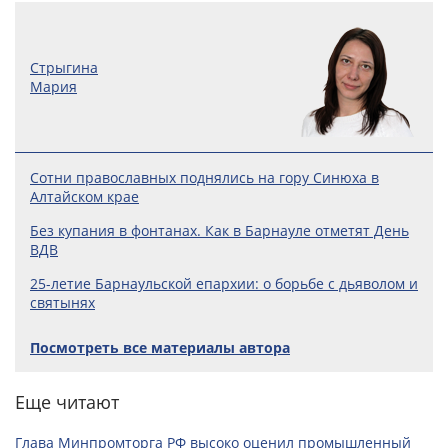
Стрыгина
Мария
Сотни православных поднялись на гору Синюха в
Алтайском крае
Без купания в фонтанах. Как в Барнауле отметят День
ВДВ
25-летие Барнаульской епархии: о борьбе с дьяволом и
святынях
Посмотреть все материалы автора
Еще читают
Глава Минпромторга РФ высоко оценил промышленный