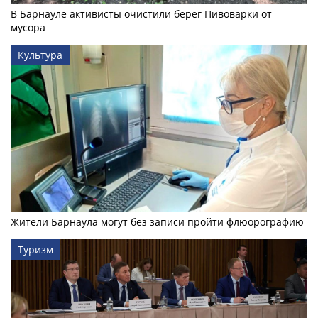
В Барнауле активисты очистили берег Пивоварки от
мусора
Культура
Жители Барнаула могут без записи пройти флюорографию
Туризм