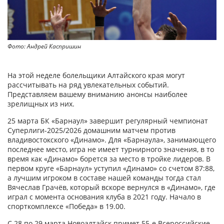
Фото: Андрей Каспришин
На этой неделе болельщики Алтайского края могут
рассчитывать на ряд увлекательных событий.
Представляем вашему вниманию анонсы наиболее
зрелищных из них.
25 марта БК «Барнаул» завершит регулярный чемпионат
Суперлиги-2025/2026 домашним матчем против
владивостокского «Динамо». Для «Барнаула», занимающего
последнее место, игра не имеет турнирного значения, в то
время как «Динамо» борется за место в тройке лидеров. В
первом круге «Барнаул» уступил «Динамо» со счетом 87:88,
а лучшим игроком в составе нашей команды тогда стал
Вячеслав Грачёв, который вскоре вернулся в «Динамо», где
играл с момента основания клуба в 2021 году. Начало в
спорткомплексе «Победа» в 19.00.
С 28 по 29 марта Новоалтайск примет 55-е Всероссийские