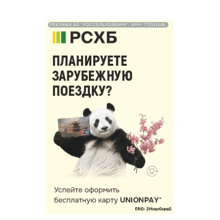
РЕКЛАМА АО "РОССЕЛЬХОЗБАНК". ИНН 772511448.