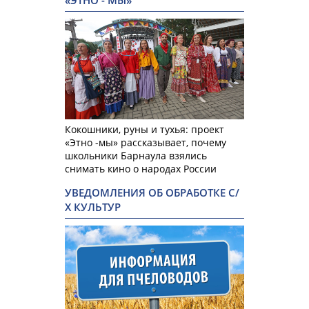
«ЭТНО - МЫ»
Кокошники, руны и тухья: проект
«Этно -мы» рассказывает, почему
школьники Барнаула взялись
снимать кино о народах России
УВЕДОМЛЕНИЯ ОБ ОБРАБОТКЕ С/
Х КУЛЬТУР