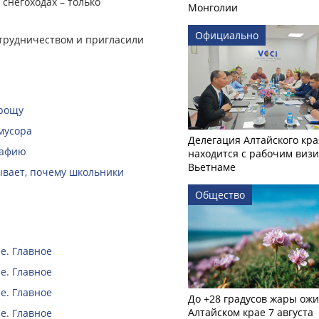
 снегоходах – только
Монголии
Официально
отрудничеством и пригласили
 рощу
мусора
Делегация Алтайского кра
рафию
находится с рабочим визи
Вьетнаме
зывает, почему школьники
Общество
е. Главное
е. Главное
е. Главное
До +28 градусов жары ожи
Алтайском крае 7 августа
е. Главное