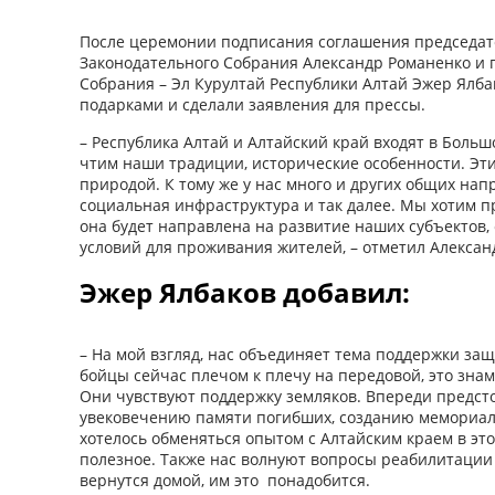
После церемонии подписания соглашения председате
Законодательного Собрания Александр Романенко и 
Собрания – Эл Курултай Республики Алтай Эжер Ялб
подарками и сделали заявления для прессы.
– Республика Алтай и Алтайский край входят в Боль
чтим наши традиции, исторические особенности. Эт
природой. К тому же у нас много и других общих нап
социальная инфраструктура и так далее. Мы хотим п
она будет направлена на развитие наших субъектов,
условий для проживания жителей, – отметил Алексан
Эжер Ялбаков добавил:
– На мой взгляд, нас объединяет тема поддержки за
бойцы сейчас плечом к плечу на передовой, это знам
Они чувствуют поддержку земляков. Впереди предст
увековечению памяти погибших, созданию мемориал
хотелось обменяться опытом с Алтайским краем в это
полезное. Также нас волнуют вопросы реабилитации 
вернутся домой, им это понадобится.