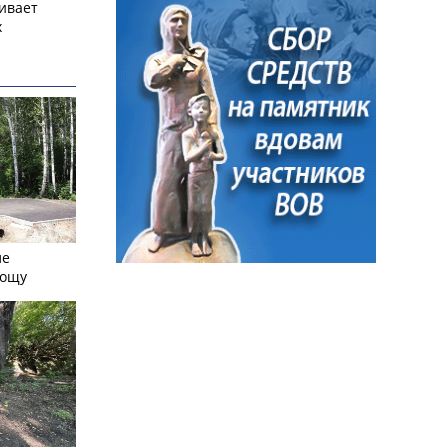
ивает
х
ле
рощу