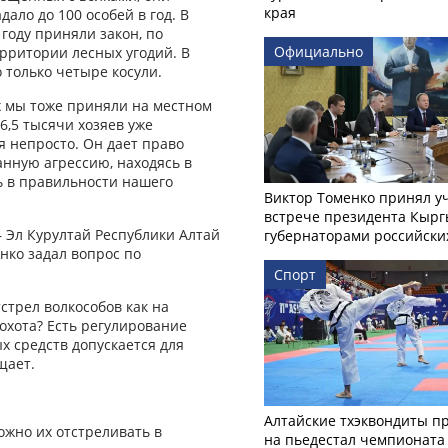
края
дало до 100 особей в год. В
 году приняли закон, по
Официально
ерритории лесных угодий. В
о только четыре косули.
х мы тоже приняли на местном
6,5 тысячи хозяев уже
 непросто. Он дает право
анную агрессию, находясь в
ь в правильности нашего
Виктор Томенко принял у
встрече президента Кырг
 Эл Курултай Республики Алтай
губернаторами российски
нко задал вопрос по
Спорт
стрел волкособов как на
охота? Есть регулирование
х средств допускается для
щает.
Алтайские тхэквондиты п
ожно их отстреливать в
на пьедестал чемпионата