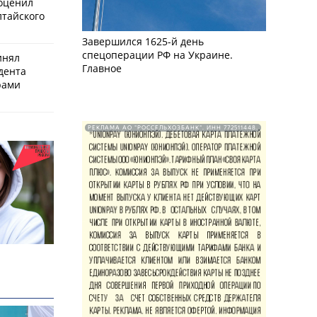
оценил
лтайского
Завершился 1625-й день
спецоперации РФ на Украине.
инял
Главное
дента
рами
РЕКЛАМА АО "РОССЕЛЬХОЗБАНК". ИНН 772511448.