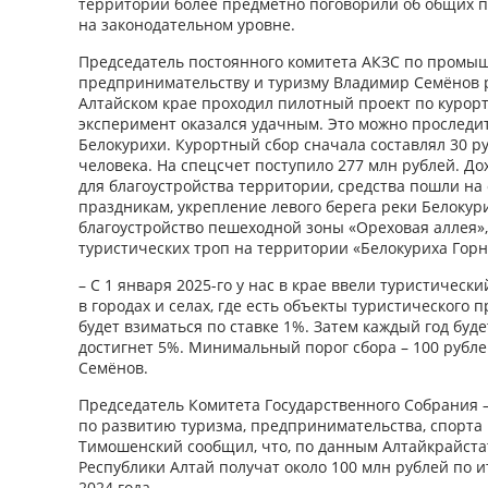
территорий более предметно поговорили об общих п
на законодательном уровне.
Председатель постоянного комитета АКЗС по промы
предпринимательству и туризму Владимир Семёнов ра
Алтайском крае проходил пилотный проект по курорт
эксперимент оказался удачным. Это можно проследи
Белокурихи. Курортный сбор сначала составлял 30 ру
человека. На спецсчет поступило 277 млн рублей. Д
для благоустройства территории, средства пошли на
праздникам, укрепление левого берега реки Белокури
благоустройство пешеходной зоны «Ореховая аллея»,
туристических троп на территории «Белокуриха Горн
– С 1 января 2025-го у нас в крае ввели туристическ
в городах и селах, где есть объекты туристического п
будет взиматься по ставке 1%. Затем каждый год буде
достигнет 5%. Минимальный порог сбора – 100 рубле
Семёнов.
Председатель Комитета Государственного Собрания –
по развитию туризма, предпринимательства, спорта
Тимошенский сообщил, что, по данным Алтайкрайста
Республики Алтай получат около 100 млн рублей по и
2024 года.