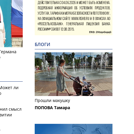
БЛОГИ
 Германа
е
 Может ли
о
Прошли макушку
ПОПОВА Тамара
снил смысл
звитии
у