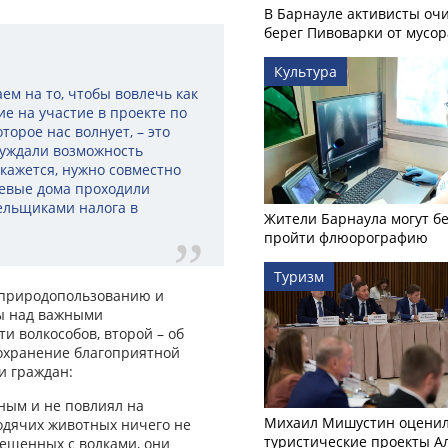
В Барнауле активисты оч
берег Пивоварки от мусор
Культура
ем на то, чтобы вовлечь как
ие на участие в проекте по
торое нас волнует, – это
суждали возможность
 кажется, нужно совместно
тевые дома проходили
ельщиками налога в
Жители Барнаула могут бе
пройти флюорографию
Туризм
 природопользованию и
ты над важными
и волкособов, второй – об
охранение благоприятной
и граждан:
ным и не повлиял на
Михаил Мишустин оцени
одячих животных ничего не
туристические проекты А
крещенных с волками, они