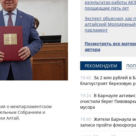
результатах работы АКЗ
прошедшие пять лет
Эксперт объяснил, как 
алтайский Молодёжный
парламент
Посмотреть все мате
автора
РЕКОМЕНДУЕМ
ПОП
19:45
За 2 млн рублей в 
благоустроят березовую 
19:24
В Барнауле активи
очистили берег Пивоварк
ния о межпарламентском
мусора
тельным Собранием и
ки Алтай.
18:40
Жители Барнаула мо
записи пройти флюорогр