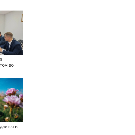
я
том во
дается в