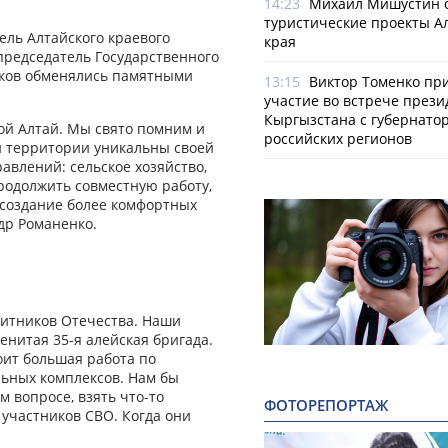
14:23
Михаил Мишустин 
туристические проекты А
ль Алтайского краевого
края
председатель Государственного
аков обменялись памятными
13:15
Виктор Томенко пр
участие во встрече прези
Кыргызстана с губернато
шой Алтай. Мы свято помним и
российских регионов
и территории уникальны своей
равлений: сельское хозяйство,
родолжить совместную работу,
 создание более комфортных
др Романенко.
щитников Отечества. Наши
енитая 35-я алейская бригада.
оит большая работа по
ьных комплексов. Нам бы
м вопросе, взять что-то
ФОТОРЕПОРТАЖ
участников СВО. Когда они