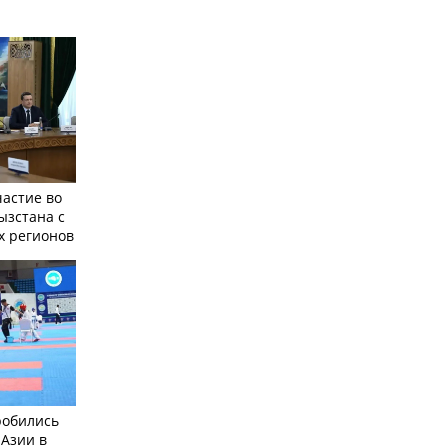
частие во
ызстана с
х регионов
робились
 Азии в