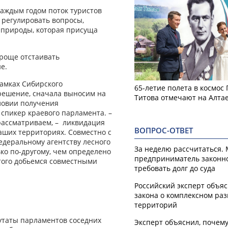
каждым годом поток туристов
 регулировать вопросы,
 природы, которая присуща
проще отстаивать
е.
рамках Сибирского
65-летие полета в космос
 решение, сначала выносим на
Титова отмечают на Алта
ловии получения
спикер краевого парламента. –
рассматриваем, – ликвидация
ВОПРОС-ОТВЕТ
аших территориях. Совместно с
едеральному агентству лесного
За неделю рассчитаться.
ко по-другому, чем определено
предприниматель законн
того добьемся совместными
требовать долг до суда
Российский эксперт объя
закона о комплексном ра
территорий
утаты парламентов соседних
Эксперт объяснил, почем