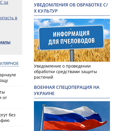
С за
УВЕДОМЛЕНИЯ ОБ ОБРАБОТКЕ С/
Х КУЛЬТУР
попасть в
риалы
УЛЯРНОЕ
Уведомление о проведении
обработки средствами защиты
Барнауле
растений
рощу
ВОЕННАЯ СПЕЦОПЕРАЦИЯ НА
сты
УКРАИНЕ
и от
гут без
афию