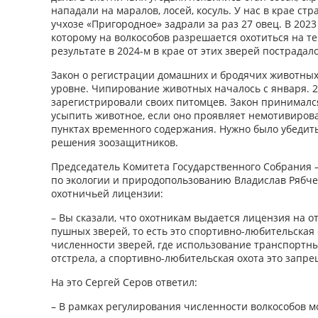
нападали на маралов, лосей, косуль. У нас в крае стра
учхозе «Пригородное» задрали за раз 27 овец. В 2023
которому на волкособов разрешается охотиться на т
результате в 2024-м в крае от этих зверей пострадал
Закон о регистрации домашних и бродячих животны
уровне. Чипирование животных началось с января. 2
зарегистрировали своих питомцев. Закон принимался
усыпить животное, если оно проявляет немотивиров
пунктах временного содержания. Нужно было убедит
решения зоозащитников.
Председатель Комитета Государственного Собрания –
по экологии и природопользованию Владислав Рябче
охотничьей лицензии:
– Вы сказали, что охотникам выдается лицензия на от
пушных зверей, то есть это спортивно-любительская 
численности зверей, где использование транспортны
отстрела, а спортивно-любительская охота это запре
На это Сергей Серов ответил:
– В рамках регулирования численности волкособов м