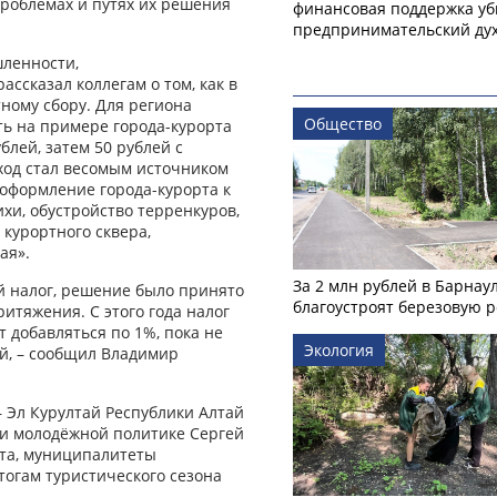
роблемах и путях их решения
финансовая поддержка уб
предпринимательский ду
шленности,
ссказал коллегам о том, как в
ному сбору. Для региона
Общество
ть на примере города-курорта
блей, затем 50 рублей с
оход стал весомым источником
 оформление города-курорта к
хи, обустройство терренкуров,
 курортного сквера,
ая».
За 2 млн рублей в Барнау
ий налог, решение было принято
благоустроят березовую 
ритяжения. С этого года налог
т добавляться по 1%, пока не
Экология
й, – сообщил Владимир
 Эл Курултай Республики Алтай
 и молодёжной политике Сергей
та, муниципалитеты
тогам туристического сезона