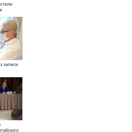
истили
а
з записи
л
лтайского