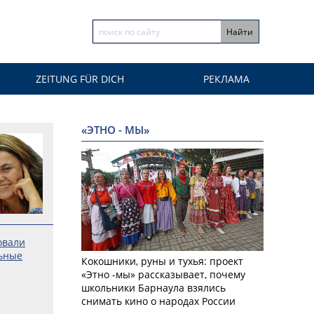
ZEITUNG FÜR DICH
РЕКЛАМА
«ЭТНО - МЫ»
овали
ьные
Кокошники, руны и тухья: проект
«Этно -мы» рассказывает, почему
школьники Барнаула взялись
снимать кино о народах России