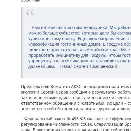
– Нам интересна практика Белокурихи. Мы работа
можно больше субъектов, которые дали бы соглас
туристическому налогу. Еще одно направление, ко
классификация гостиничных домов. В Госдуме об
пилотного проекта у нас и в Алтайском крае. Мне
проработать инициативу для Госдумы, чтобы гос
упрощенную классификацию и становились плат
дальнейшем, – сказал Сергей Тимошенский.
Председатель Комитета АКЗС по аграрной политике,
экологии Сергей Серов сообщил о результатах рабо
законопроектами, один – о регулировании численност
ответственном обращении с животными. Их цели – с
эпизоотической обстановки, защита здоровья и жизн
– Федеральный закон № 498-ФЗ оказался неэффектив
регулирование численности собак. Стерилизация бр
дала. В охотничьих угодьях появились стаи собак, с