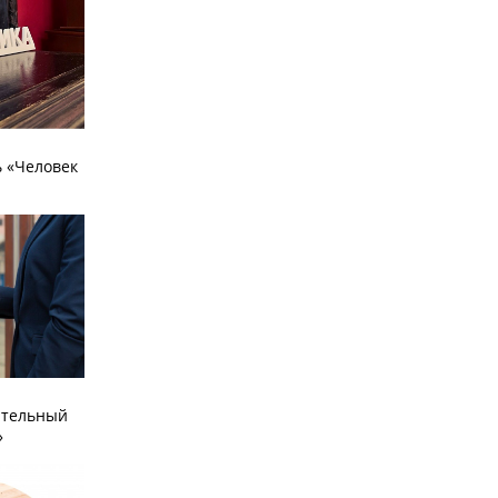
 «Человек
ательный
»