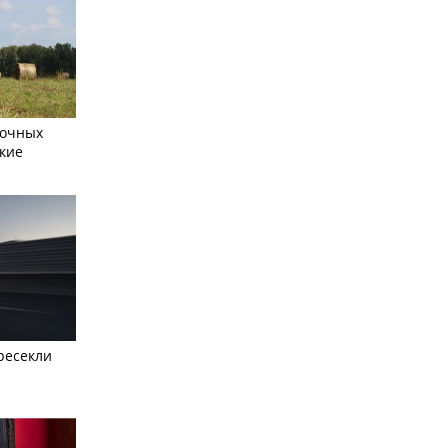
сочных
кие
ресекли