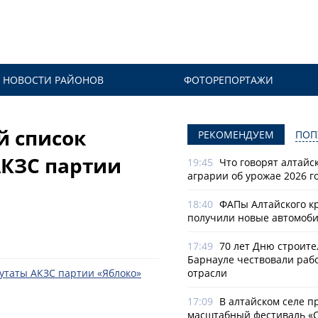
НОВОСТИ РАЙОНОВ
ФОТОРЕПОРТАЖИ
й список
РЕКОМЕНДУЕМ
ПОП
АКЗС партии
19:45
Что говорят алтайс
аграрии об урожае 2026 г
18:40
ФАПы Алтайского к
получили новые автомоб
17:49
70 лет Дню строите
Барнауле чествовали раб
отрасли
17:09
В алтайском селе п
масштабный фестиваль «