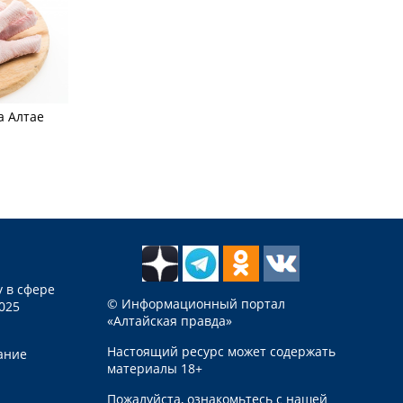
а Алтае
 в сфере
© Информационный портал
025
«Алтайская правда»
Настоящий ресурс может содержать
ание
материалы 18+
Пожалуйста, ознакомьтесь с нашей