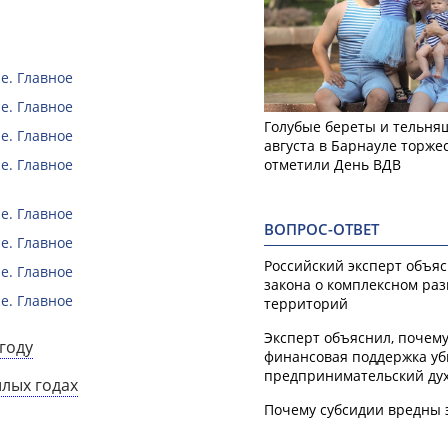
е. Главное
е. Главное
Голубые береты и тельняш
е. Главное
августа в Барнауле торже
отметили День ВДВ
е. Главное
е. Главное
ВОПРОС-ОТВЕТ
е. Главное
Российский эксперт объя
е. Главное
закона о комплексном ра
е. Главное
территорий
Эксперт объяснил, почем
году
финансовая поддержка уб
предпринимательский ду
шлых годах
Почему субсидии вредны 