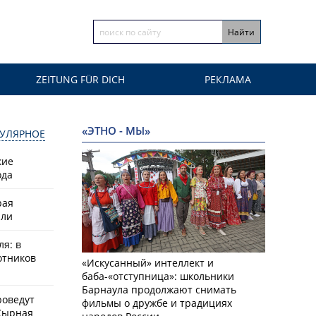
ZEITUNG FÜR DICH
РЕКЛАМА
«ЭТНО - МЫ»
УЛЯРНОЕ
кие
ода
рая
или
ля: в
отников
«Искусанный» интеллект и
баба-«отступница»: школьники
Барнаула продолжают снимать
роведут
фильмы о дружбе и традициях
Сырная