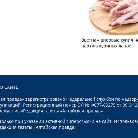
Вьетнам впервые купил н
партию куриных лапок
О САЙТЕ
я правда» зарегистрировано Федеральной службой по надзору
уникаций. Регистрационный номер ЭЛ № ФС77-89275 от 09.04.2
реждение «Редакция газеты «Алтайская правда»
олько при указании активной гиперссылки на сайт. Использов
едакция газеты «Алтайская правда»