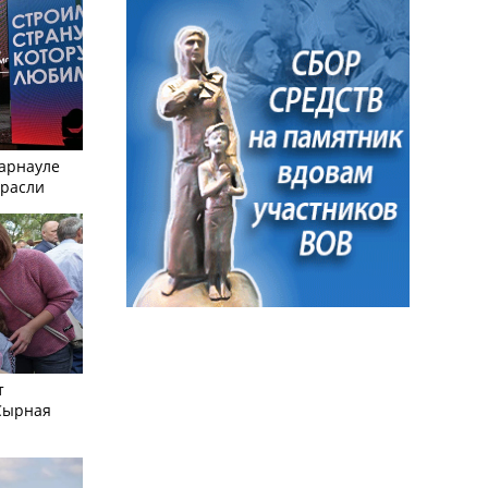
Барнауле
трасли
т
Сырная