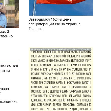
Завершился 1624-й день
спецоперации РФ на Украине.
Главное
ки. 2
ственно
РЕКЛАМА АО "РОССЕЛЬХОЗБАНК". ИНН 772511448.
снил смысл
звитии
у
ивает
х
экономике