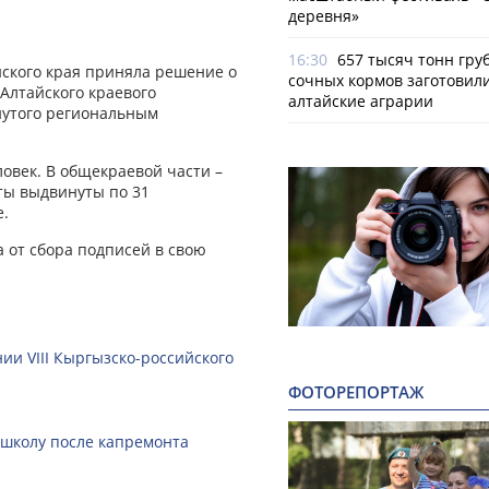
деревня»
16:30
657 тысяч тонн гру
йского края приняла решение о
сочных кормов заготовил
 Алтайского краевого
алтайские аграрии
нутого региональным
ловек. В общекраевой части –
ты выдвинуты по 31
е.
а от сбора подписей в свою
ии VIII Кыргызско-российского
ФОТОРЕПОРТАЖ
 школу после капремонта