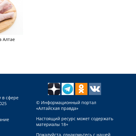
а Алтае
 в сфере
© Информационный портал
025
«Алтайская правда»
Настоящий ресурс может содержать
ание
материалы 18+
Пожалуйста, ознакомьтесь с нашей