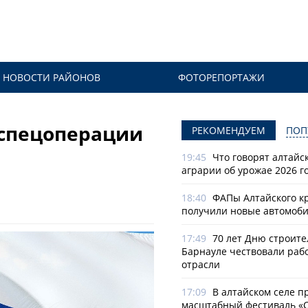
НОВОСТИ РАЙОНОВ
ФОТОРЕПОРТАЖИ
 спецоперации
РЕКОМЕНДУЕМ
ПОП
19:45
Что говорят алтайс
аграрии об урожае 2026 г
18:40
ФАПы Алтайского к
получили новые автомоб
17:49
70 лет Дню строите
Барнауле чествовали раб
отрасли
17:09
В алтайском селе п
масштабный фестиваль «