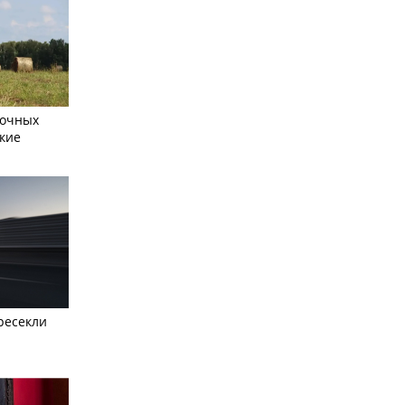
сочных
кие
ресекли