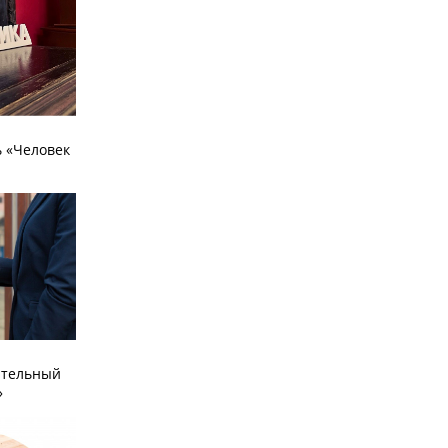
 «Человек
ательный
»