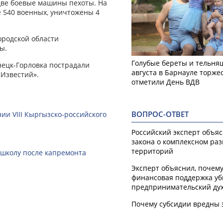
 две боевые машины пехоты. На
 540 военных, уничтожены 4
ородской области
ы.
Голубые береты и тельняш
нецк-Горловка пострадали
августа в Барнауле торже
Известий».
отметили День ВДВ
ВОПРОС-ОТВЕТ
ии VIII Кыргызско-российского
Российский эксперт объя
закона о комплексном ра
территорий
 школу после капремонта
Эксперт объяснил, почем
финансовая поддержка уб
предпринимательский ду
Почему субсидии вредны 