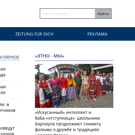
ZEITUNG FÜR DICH
РЕКЛАМА
«ЭТНО - МЫ»
УЛЯРНОЕ
кие
ода
рая
или
ля: в
отников
«Искусанный» интеллект и
баба-«отступница»: школьники
Барнаула продолжают снимать
роведут
фильмы о дружбе и традициях
Сырная