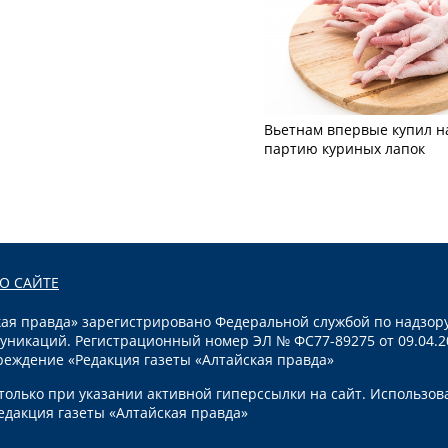
Вьетнам впервые купил н
партию куриных лапок
О САЙТЕ
я правда» зарегистрировано Федеральной службой по надзору
уникаций. Регистрационный номер ЭЛ № ФС77-89275 от 09.04.2
реждение «Редакция газеты «Алтайская правда»
олько при указании активной гиперссылки на сайт. Использов
едакция газеты «Алтайская правда»