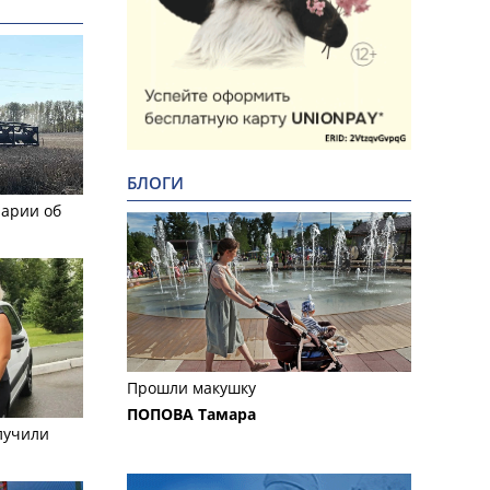
БЛОГИ
рарии об
Прошли макушку
ПОПОВА Тамара
лучили