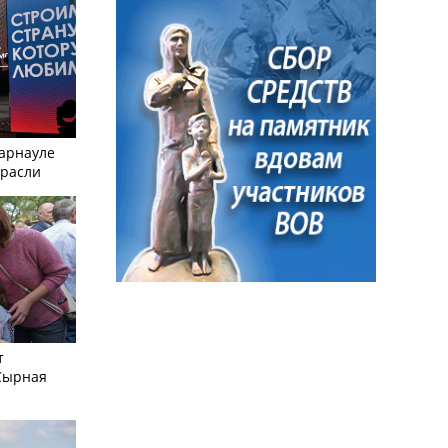
Барнауле
трасли
т
Сырная