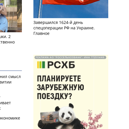
Завершился 1624-й день
спецоперации РФ на Украине.
Главное
ки. 2
ственно
РЕКЛАМА АО "РОССЕЛЬХОЗБАНК". ИНН 772511448.
снил смысл
звитии
у
ивает
х
экономике