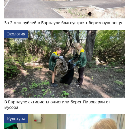
За 2 млн рублей в Барнауле благоустроят березовую рощу
Экология
В Барнауле активисты очистили берег Пивоварки от
мусора
Культура