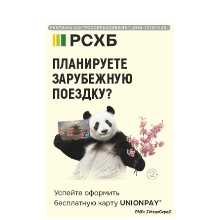
РЕКЛАМА АО "РОССЕЛЬХОЗБАНК". ИНН 772511448.