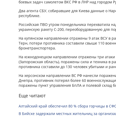
боевых задач самолетом ВКС РФ в ЛНР над городом Ру
Два агента СБУ, собиравшие для Киева данные о На
республике.
Российская ПВО утром понедельника перехватила на
украинскую ракету С-200, переоборудованную для п
На купянском направлении отражены 9 атак ВСУ в ра
Терн, потери противника составили свыше 110 военны
бронетранспортера.
На южнодонецком направлении отражены три атаки
(Запорожская область), поражены сила и техника в 
противника составили до 130 человек убитыми и ра
На херсонском направлении ВС РФ нанесли поражени
Днепра, противник потерял более 60 военнослужащи
поражены пункт управления БпЛА и полевой склад б
Еще читают
Алтайский край обеспечил 80 % сбора горчицы в СФ
В Бийске задержали местных жительниц за организац