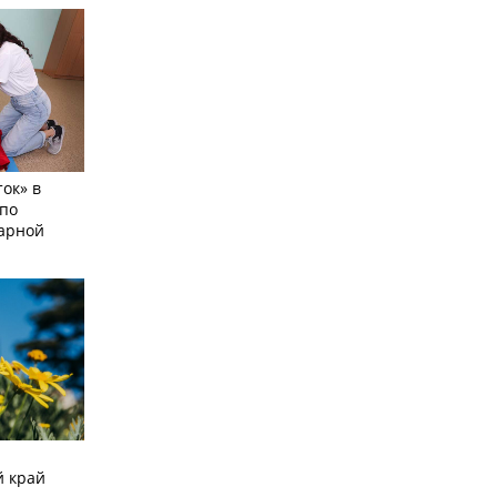
ок» в
по
тарной
й край