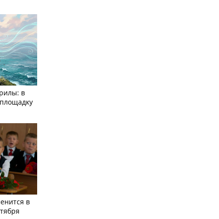
рилы: в
­площадку
енится в
нтября