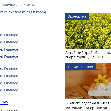
Барнаульской Ракеты
ют ключевой въезд в город
Экономика
е. Главное
е. Главное
е. Главное
Алтайский край обеспечи
е. Главное
сбора горчицы в СФО
Происшествия
е. Главное
е. Главное
е. Главное
е. Главное
году
В Бийске задержали мест
жительниц за организаци
шлых годах