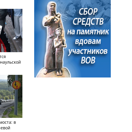
тся
рнаульской
моста: в
чевой