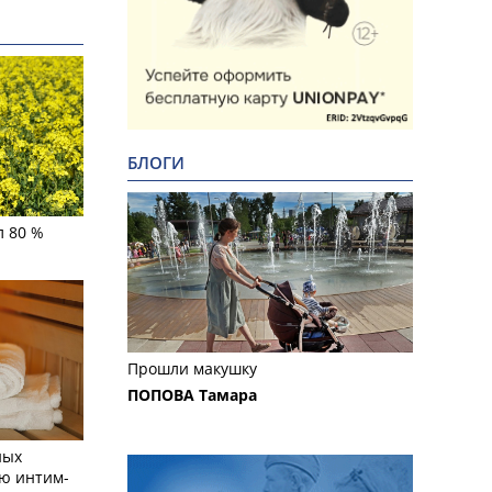
БЛОГИ
л 80 %
Прошли макушку
ПОПОВА Тамара
ных
ю интим-