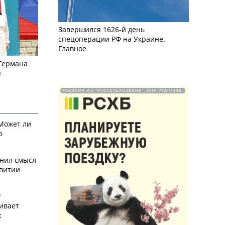
Завершился 1626-й день
спецоперации РФ на Украине.
Главное
 Германа
е
РЕКЛАМА АО "РОССЕЛЬХОЗБАНК". ИНН 772511448.
 Может ли
о
снил смысл
звитии
у
ивает
х