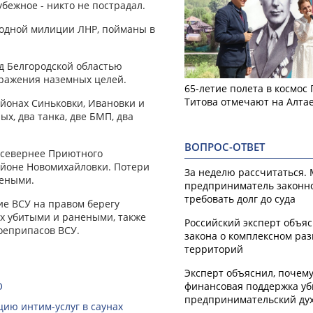
бежное - никто не пострадал.
родной милиции ЛНР, пойманы в
д Белгородской областью
оражения наземных целей.
65-летие полета в космос
Титова отмечают на Алта
йонах Синьковки, Ивановки и
х, два танка, две БМП, два
ВОПРОС-ОТВЕТ
 севернее Приютного
районе Новомихайловки. Потери
За неделю рассчитаться.
неными.
предприниматель законн
требовать долг до суда
е ВСУ на правом берегу
х убитыми и ранеными, также
Российский эксперт объя
оеприпасов ВСУ.
закона о комплексном ра
территорий
Эксперт объяснил, почем
О
финансовая поддержка уб
предпринимательский ду
ию интим-услуг в саунах