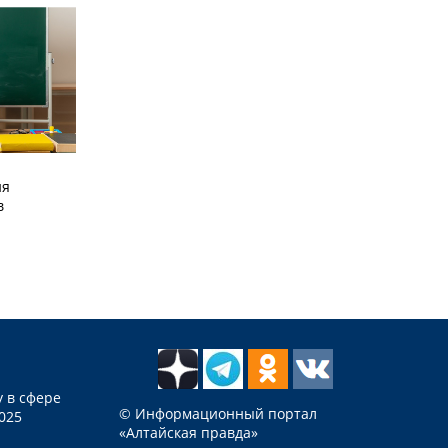
ия
в
 в сфере
© Информационный портал
025
«Алтайская правда»