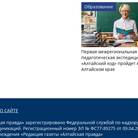
Образование
Первая межрегиональная
педагогическая экспедиц
«Алтайский код» пройдет 
Алтайском крае
О САЙТЕ
я правда» зарегистрировано Федеральной службой по надзору
уникаций. Регистрационный номер ЭЛ № ФС77-89275 от 09.04.2
реждение «Редакция газеты «Алтайская правда»