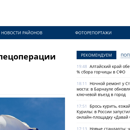
НОВОСТИ РАЙОНОВ
ФОТОРЕПОРТАЖИ
спецоперации
РЕКОМЕНДУЕМ
ПОП
19:48
Алтайский край обе
% сбора горчицы в СФО
18:11
Ночной ремонт у С
моста: в Барнауле обновл
ключевой въезд в город
17:51
Брось курить, езжа
Курилы: в России запусти
онлайн-­площадку «Давай 
17:13
Новые стандарты: 