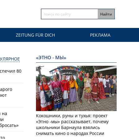
ZEITUNG FÜR DICH
РЕКЛАМА
«ЭТНО - МЫ»
УЛЯРНОЕ
спечил 80
тарого
яют
й на
Кокошники, руны и тухья: проект
ли
«Этно -мы» рассказывает, почему
бросать»
школьники Барнаула взялись
снимать кино о народах России
что