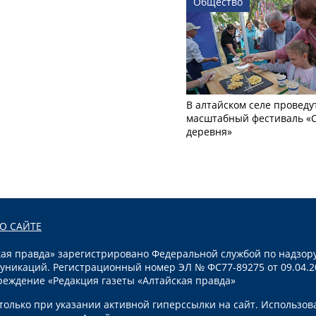
Общество
В алтайском селе проведу
масштабный фестиваль «
деревня»
О САЙТЕ
я правда» зарегистрировано Федеральной службой по надзору
уникаций. Регистрационный номер ЭЛ № ФС77-89275 от 09.04.2
реждение «Редакция газеты «Алтайская правда»
олько при указании активной гиперссылки на сайт. Использов