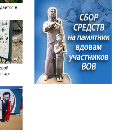
дается в
овой
е арт-