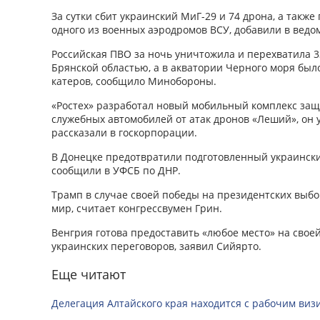
За сутки сбит украинский МиГ-29 и 74 дрона, а такж
одного из военных аэродромов ВСУ, добавили в ведо
Российская ПВО за ночь уничтожила и перехватила 3
Брянской областью, а в акватории Черного моря бы
катеров, сообщило Минобороны.
«Ростех» разработал новый мобильный комплекс защ
служебных автомобилей от атак дронов «Леший», он 
рассказали в госкорпорации.
В Донецке предотвратили подготовленный украинск
сообщили в УФСБ по ДНР.
Трамп в случае своей победы на президентских выб
мир, считает конгрессвумен Грин.
Венгрия готова предоставить «любое место» на свое
украинских переговоров, заявил Сийярто.
Еще читают
Делегация Алтайского края находится с рабочим виз