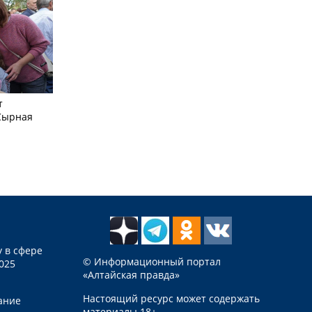
т
Сырная
 в сфере
© Информационный портал
025
«Алтайская правда»
Настоящий ресурс может содержать
ание
материалы 18+