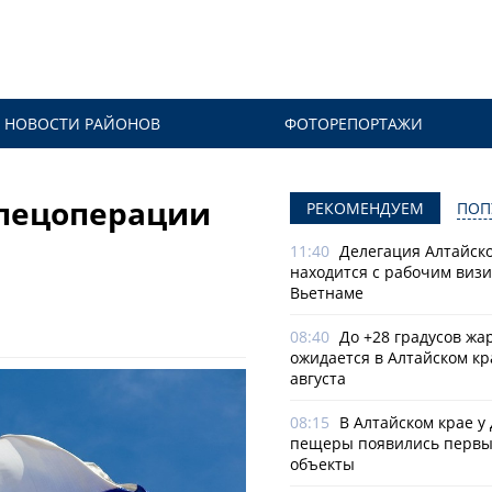
НОВОСТИ РАЙОНОВ
ФОТОРЕПОРТАЖИ
спецоперации
РЕКОМЕНДУЕМ
ПОП
11:40
Делегация Алтайско
находится с рабочим визи
Вьетнаме
08:40
До +28 градусов жа
ожидается в Алтайском кр
августа
08:15
В Алтайском крае у
пещеры появились первы
объекты