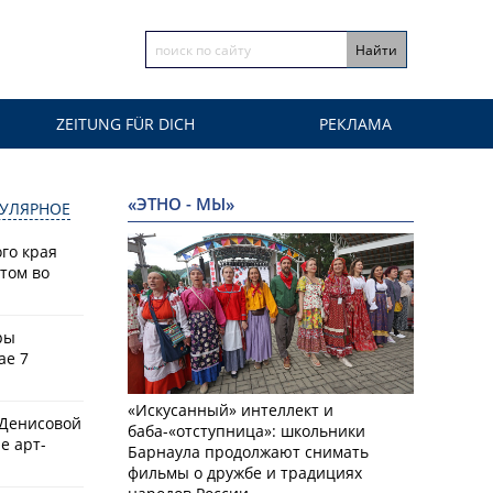
ZEITUNG FÜR DICH
РЕКЛАМА
«ЭТНО - МЫ»
УЛЯРНОЕ
го края
том во
ры
ае 7
«Искусанный» интеллект и
 Денисовой
баба-«отступница»: школьники
е арт-
Барнаула продолжают снимать
фильмы о дружбе и традициях