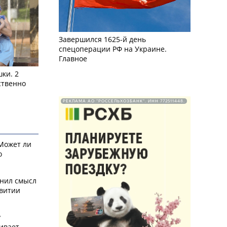
Завершился 1625-й день
спецоперации РФ на Украине.
Главное
ки. 2
ственно
РЕКЛАМА АО "РОССЕЛЬХОЗБАНК". ИНН 772511448.
 Может ли
о
снил смысл
звитии
у
ивает