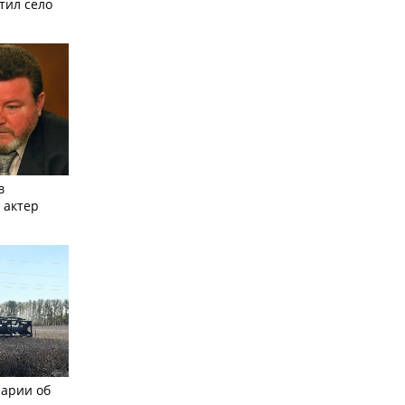
тил село
в
 актер
рарии об