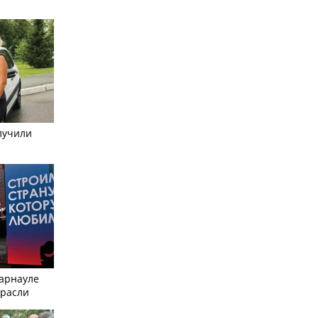
лучили
Барнауле
трасли