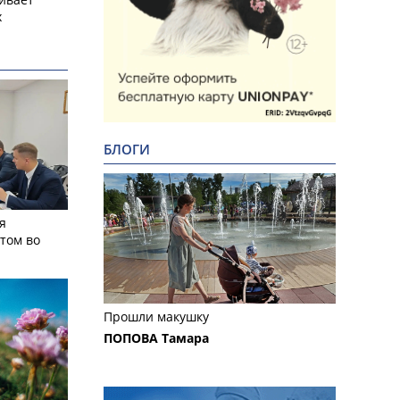
х
БЛОГИ
я
том во
Прошли макушку
ПОПОВА Тамара