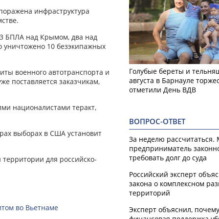
е поражена инфраструктура
мстве.
3 БПЛА над Крымом, два над
ло уничтожено 10 безэкипажных
Голубые береты и тельняш
иты военного автотранспорта и
августа в Барнауле торже
уже поставляется заказчикам,
отметили День ВДВ
ими националистами теракт,
ВОПРОС-ОТВЕТ
орах выборах в США установит
За неделю рассчитаться.
предприниматель законн
требовать долг до суда
й территории для российско-
Российский эксперт объя
закона о комплексном ра
территорий
итом во Вьетнаме
Эксперт объяснил, почем
финансовая поддержка уб