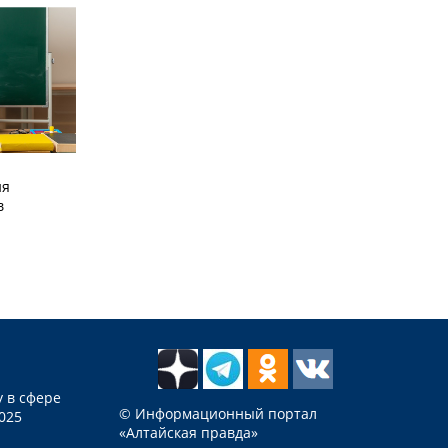
ия
в
 в сфере
© Информационный портал
025
«Алтайская правда»