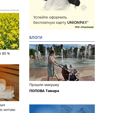
БЛОГИ
л 80 %
Прошли макушку
ПОПОВА Тамара
ных
ю интим-