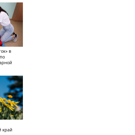
ок» в
по
тарной
й край