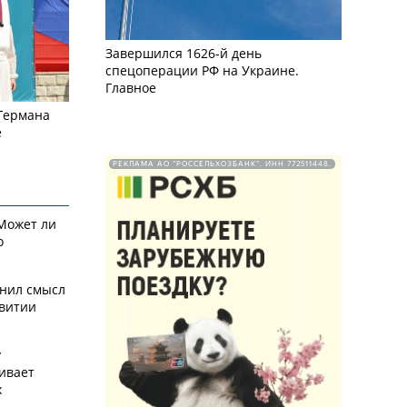
Завершился 1626-й день
спецоперации РФ на Украине.
Главное
 Германа
е
РЕКЛАМА АО "РОССЕЛЬХОЗБАНК". ИНН 772511448.
 Может ли
о
снил смысл
звитии
у
ивает
х