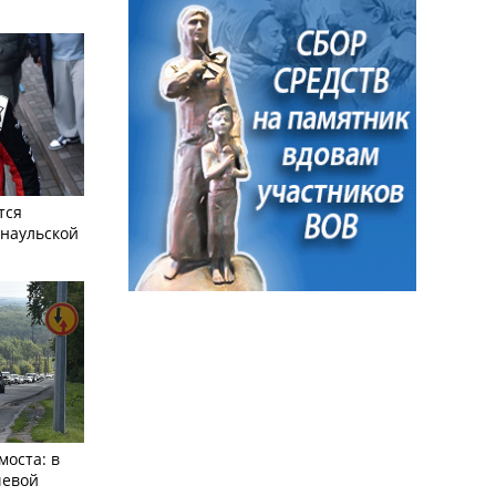
тся
рнаульской
моста: в
чевой