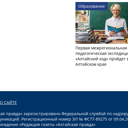
Образование
Первая межрегиональная
педагогическая экспедиц
«Алтайский код» пройдет 
Алтайском крае
О САЙТЕ
я правда» зарегистрировано Федеральной службой по надзору
уникаций. Регистрационный номер ЭЛ № ФС77-89275 от 09.04.2
реждение «Редакция газеты «Алтайская правда»