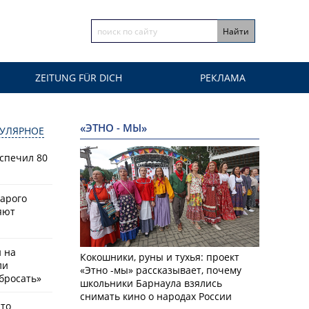
ZEITUNG FÜR DICH
РЕКЛАМА
«ЭТНО - МЫ»
УЛЯРНОЕ
спечил 80
тарого
яют
й на
Кокошники, руны и тухья: проект
ли
«Этно -мы» рассказывает, почему
бросать»
школьники Барнаула взялись
снимать кино о народах России
что