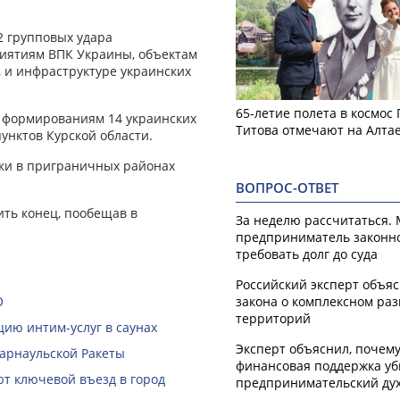
2 групповых удара
иятиям ВПК Украины, объектам
 и инфраструктуре украинских
65-летие полета в космос
е формированиям 14 украинских
Титова отмечают на Алта
унктов Курской области.
тки в приграничных районах
ВОПРОС-ОТВЕТ
ить конец, пообещав в
За неделю рассчитаться.
предприниматель законн
требовать долг до суда
Российский эксперт объя
О
закона о комплексном ра
территорий
ию интим-услуг в саунах
Эксперт объяснил, почем
Барнаульской Ракеты
финансовая поддержка уб
ют ключевой въезд в город
предпринимательский ду