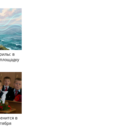
рилы: в
­площадку
енится в
нтября