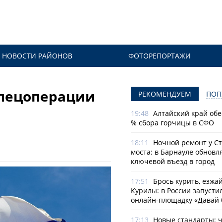
НОВОСТИ РАЙОНОВ
ФОТОРЕПОРТАЖИ
спецоперации
РЕКОМЕНДУЕМ
ПОП
19:48
Алтайский край обе
% сбора горчицы в СФО
18:11
Ночной ремонт у С
моста: в Барнауле обновл
ключевой въезд в город
17:51
Брось курить, езжа
Курилы: в России запусти
онлайн-­площадку «Давай 
17:13
Новые стандарты: 