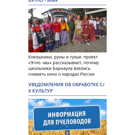
«ЭТНО - МЫ»
Кокошники, руны и тухья: проект
«Этно -мы» рассказывает, почему
школьники Барнаула взялись
снимать кино о народах России
УВЕДОМЛЕНИЯ ОБ ОБРАБОТКЕ С/
Х КУЛЬТУР