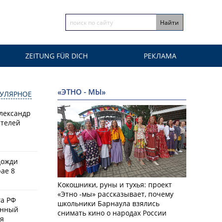
ZEITUNG FÜR DICH
РЕКЛАМА
«ЭТНО - МЫ»
УЛЯРНОЕ
Александр
ителей
дожди
ае 8
Кокошники, руны и тухья: проект
«Этно -мы» рассказывает, почему
а РФ
школьники Барнаула взялись
енный
снимать кино о народах России
ая