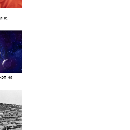
ине.
коп на