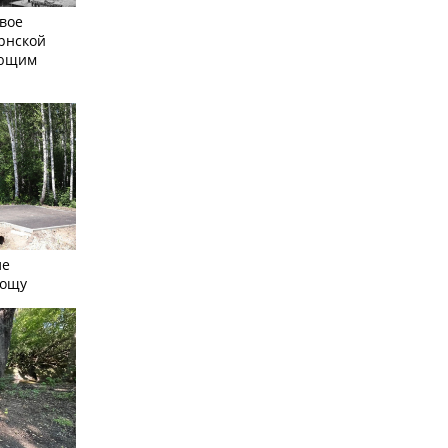
вое
рнской
ающим
ле
рощу