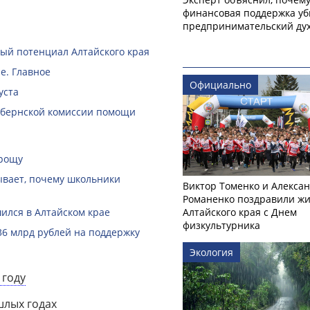
финансовая поддержка уб
предпринимательский ду
й потенциал Алтайского края
е. Главное
Официально
уста
губернской комиссии помощи
 рощу
зывает, почему школьники
Виктор Томенко и Алекса
Романенко поздравили ж
ился в Алтайском крае
Алтайского края с Днем
физкультурника
36 млрд рублей на поддержку
Экология
 году
шлых годах