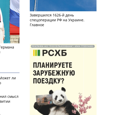
Завершился 1626-й день
спецоперации РФ на Украине.
Главное
 Германа
РЕКЛАМА АО "РОССЕЛЬХОЗБАНК". ИНН 772511448.
е
 Может ли
о
снил смысл
звитии
у