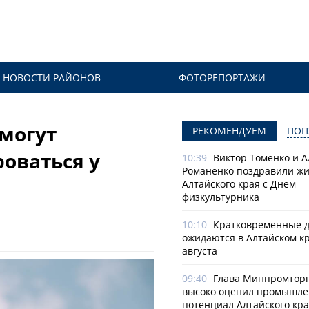
НОВОСТИ РАЙОНОВ
ФОТОРЕПОРТАЖИ
 могут
РЕКОМЕНДУЕМ
ПОП
оваться у
10:39
Виктор Томенко и 
Романенко поздравили ж
Алтайского края с Днем
физкультурника
10:10
Кратковременные 
ожидаются в Алтайском кр
августа
09:40
Глава Минпромторг
высоко оценил промышл
потенциал Алтайского кр