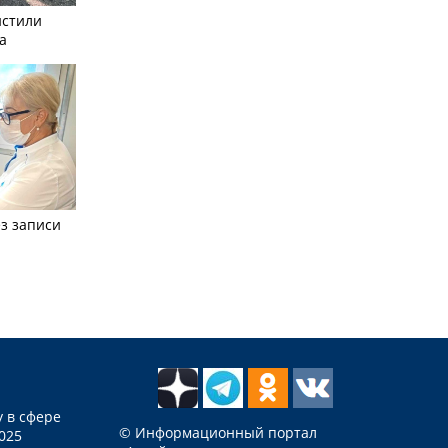
истили
а
з записи
 в сфере
© Информационный портал
025