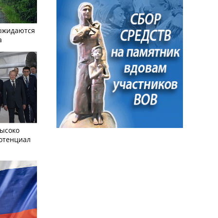
ожидаются
а
ысоко
отенциал