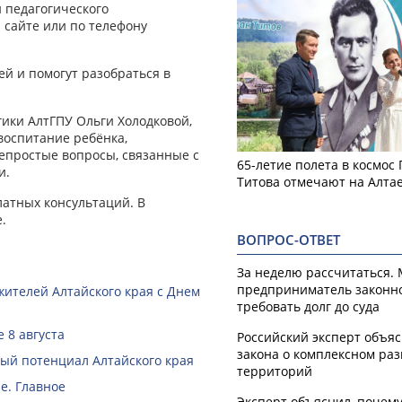
и педагогического
 сайте или по телефону
й и помогут разобраться в
гики АлтГПУ Ольги Холодковой,
воспитание ребёнка,
епростые вопросы, связанные с
65-летие полета в космос
и.
Титова отмечают на Алта
латных консультаций. В
.
ВОПРОС-ОТВЕТ
За неделю рассчитаться.
предприниматель законн
жителей Алтайского края с Днем
требовать долг до суда
 8 августа
Российский эксперт объя
закона о комплексном ра
й потенциал Алтайского края
территорий
е. Главное
Эксперт объяснил, почем