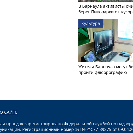
В Барнауле активисты оч
берег Пивоварки от мусор
Культура
Жители Барнаула могут бе
пройти флюорографию
О САЙТЕ
я правда» зарегистрировано Федеральной службой по надзору
уникаций. Регистрационный номер ЭЛ № ФС77-89275 от 09.04.2