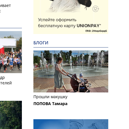
ивает
х
БЛОГИ
ндр
ителей
Прошли макушку
ПОПОВА Тамара