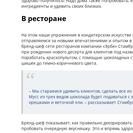
Здорово получилось! Надо дома также попробовать, к
ингредиенты и удивить своих близких.
В ресторане
На этом наши упражнения в кондитерском искусстве
отправляемся за новыми впечатлениями и опытом в Б
бренд-шеф сети ресторанов компании «Эрбе» Стамбу
при рождении нового десерта для клиентов под наз
поработать краскопультом, с помощью шоколадных ст
шишек до темно-коричневого цвета.
– Мы стараемся удивить клиентов, сделать все и
Мусс из трех видов шоколада будет подаваться с
орешками и веточкой ели, – рассказывает Стамбу
Бренд-шеф показывает, как правильно декорировать
пробовать очередную вкусняшку. Это и впрямь здоро