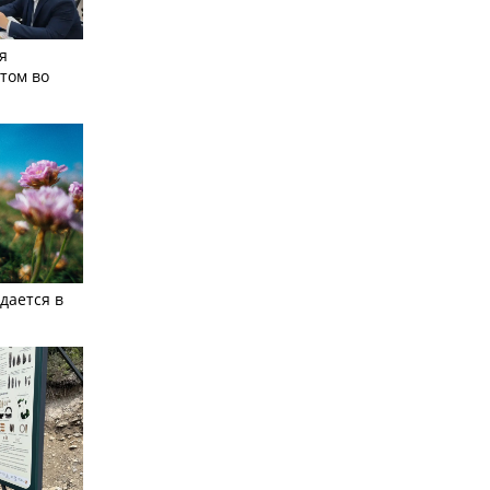
я
том во
дается в