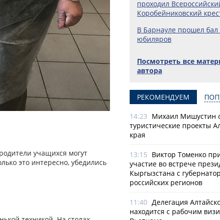
проходил Всероссийски
Коробейниковский крес
В Барнауле прошел бал
юбиляров
Посмотреть все мате
автора
РЕКОМЕНДУЕМ
ПОП
14:23
Михаил Мишустин 
туристические проекты А
края
родители учащихся могут
13:15
Виктор Томенко пр
олько это интересно, убедились
участие во встрече прези
Кыргызстана с губернато
российских регионов
11:40
Делегация Алтайско
находится с рабочим визи
ькой техникой. На столах