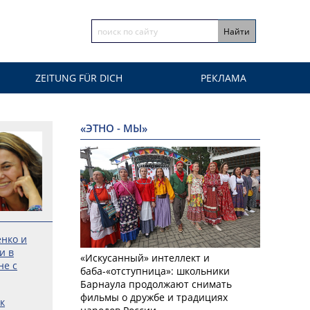
ZEITUNG FÜR DICH
РЕКЛАМА
«ЭТНО - МЫ»
енко и
и в
«Искусанный» интеллект и
не с
баба-«отступница»: школьники
Барнаула продолжают снимать
фильмы о дружбе и традициях
к