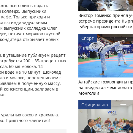
ужно всего лишь подать
 колледж. Выпускники
Виктор Томенко принял у
 кафе. Только приходи и
встрече президента Кырг
овится индивидуальным
губернаторами российски
ак выпускник колледжа Олег
дке, потчует моряков вкусной
Спорт
 кондитера открывает новых
й, в утешение публикуем рецепт
отребуется 200 г 35-процентных
сла, 60 мл молока, 14
ой воде на 10 минут. Шоколад
сло и молоко, перемешиваем с
Алтайские тхэквондиты п
обавляем в полученную массу.
на пьедестал чемпионата
й консистенции, заливаем в
Монголии
ас.
Официально
туральных соков и крахмала.
а. Приятного чаепития!