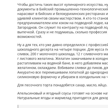
Чтобы достичь таких высот кулинарного искусства, н
документы в Бийский промышленно-технологический
нарасхват в бийских и белокурихинских ресторанах и
удивляй клиентов своим мастерством. А кто-то стан
предпринимателем или коком на подводной лодке, к
Загороднов. Он служит по контракту на подводной ло
выпечкой. Сразу и не подумаешь, сколько профессия
возможностей.
Ну а для тех, кто уже давно определился с профессие
шоколадного десерта на четыре порции. Для мусса п
сливок, 200 г молочного шоколада, 12 г сливочного ма
г листового желатина. Желатин замачиваем в холодн
растапливаем на водяной бане, в него добавляем ма
желатином, охлаждаем. Взбиваем сливки до пиков, д
Аккуратно все перемешиваем лопаткой до однородно
силиконовую формочку и убираем в холодильник на ч
Для песочного торта понадобятся сахар, масло, яйцо.
Апельсиновый и ягодный соусы готовят на основе на
Натуральные ягоды и мармелад пригодятся для декор