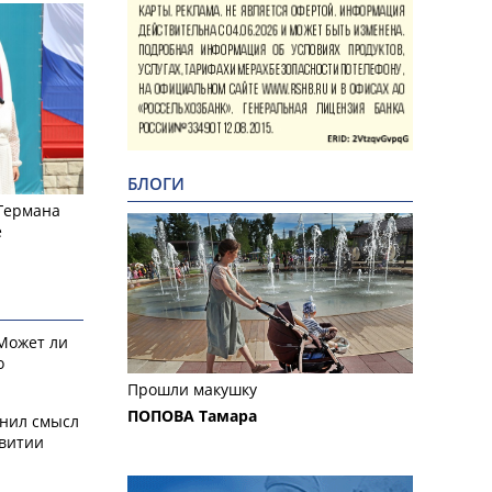
БЛОГИ
 Германа
е
 Может ли
о
Прошли макушку
ПОПОВА Тамара
снил смысл
звитии