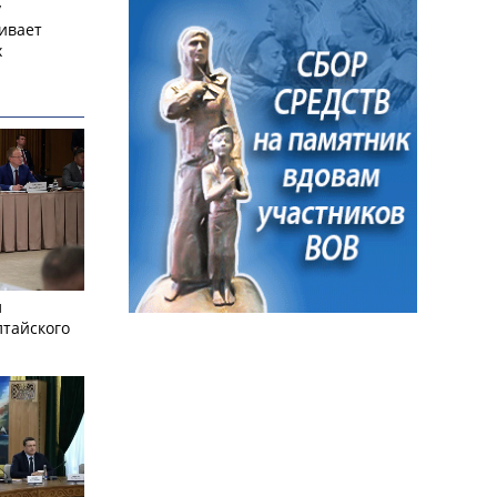
у
ивает
х
л
лтайского