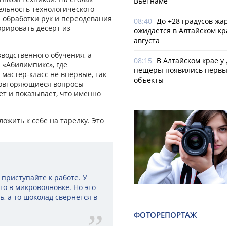
Вьетнаме
ельность технологического
 обработки рук и переодевания
08:40
До +28 градусов жа
орировать десерт из
ожидается в Алтайском кр
августа
водственного обучения, а
08:15
В Алтайском крае у
 «Абилимпикс», где
пещеры появились первы
мастер-класс не впервые, так
объекты
повторяющиеся вопросы
т и показывает, что именно
ожить к себе на тарелку. Это
 приступайте к работе. У
го в микроволновке. Но это
ь, а то шоколад свернется в
ФОТОРЕПОРТАЖ