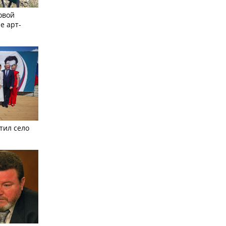
овой
е арт-
тил село