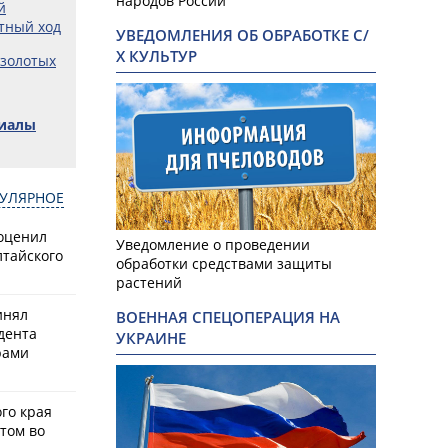
народов России
й
тный ход
УВЕДОМЛЕНИЯ ОБ ОБРАБОТКЕ С/
Х КУЛЬТУР
 золотых
риалы
УЛЯРНОЕ
оценил
Уведомление о проведении
лтайского
обработки средствами защиты
растений
инял
ВОЕННАЯ СПЕЦОПЕРАЦИЯ НА
дента
УКРАИНЕ
рами
го края
том во