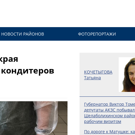
НОВОСТИ РАЙОНОВ
ФОТОРЕПОРТАЖИ
края
и кондитеров
КОЧЕТЫГОВА
Татьяна
Губернатор Виктор Том
депутаты АКЗС побывал
Шелаболихинском райо
рабочим визитом
По дороге к Матушке: ка