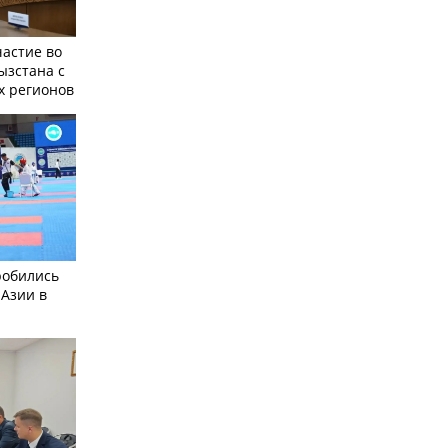
частие во
ызстана с
х регионов
робились
 Азии в