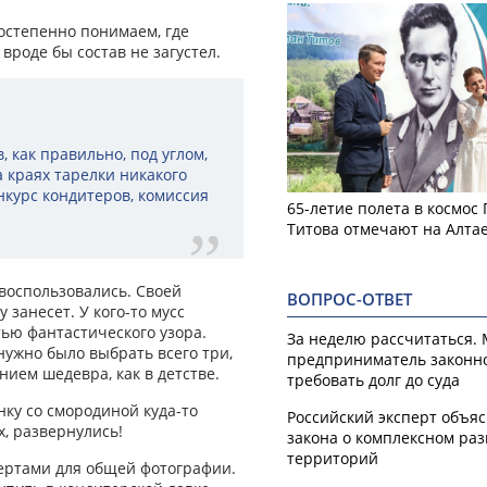
остепенно понимаем, где
вроде бы состав не загустел.
, как правильно, под углом,
а краях тарелки никакого
нкурс кондитеров, комиссия
65-летие полета в космос
Титова отмечают на Алта
воспользовались. Своей
ВОПРОС-ОТВЕТ
 занесет. У кого-то мусс
стью фантастического узора.
За неделю рассчитаться.
 нужно было выбрать всего три,
предприниматель законн
нием шедевра, как в детстве.
требовать долг до суда
нку со смородиной куда-то
Российский эксперт объя
х, развернулись!
закона о комплексном ра
территорий
сертами для общей фотографии.