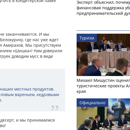
упить в кондитерской лавке
Эксперт объяснил, почем
финансовая поддержка уб
предпринимательский ду
 не заканчиваются. И мы
Туризм
елокуриху, где нас уже ждет
л Амирахов. Мы присутствуем
ванием «Шишка»! Нам доверили
руек доводим мусс в виде
Михаил Мишустин оцени
туристические проекты А
з наших местных продуктов.
края
 еловым вареньем, кедровыми
л.
Официально
 десерт, и мы принимаемся
во!