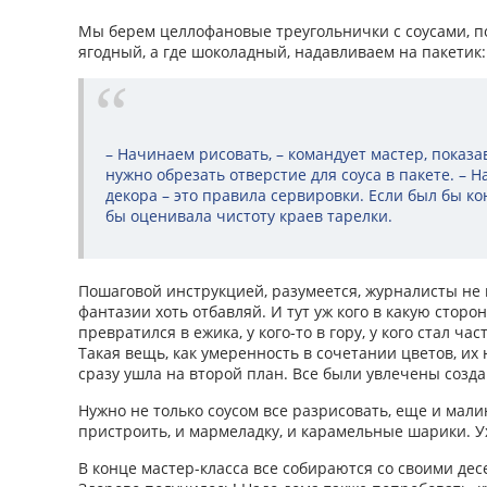
Мы берем целлофановые треугольнички с соусами, п
ягодный, а где шоколадный, надавливаем на пакетик: 
– Начинаем рисовать, – командует мастер, показав
нужно обрезать отверстие для соуса в пакете. – Н
декора – это правила сервировки. Если был бы ко
бы оценивала чистоту краев тарелки.
Пошаговой инструкцией, разумеется, журналисты не 
фантазии хоть отбавляй. И тут уж кого в какую сторону
превратился в ежика, у кого-то в гору, у кого стал ча
Такая вещь, как умеренность в сочетании цветов, их
сразу ушла на второй план. Все были увлечены созда
Нужно не только соусом все разрисовать, еще и мали
пристроить, и мармеладку, и карамельные шарики. У
В конце мастер-класса все собираются со своими де