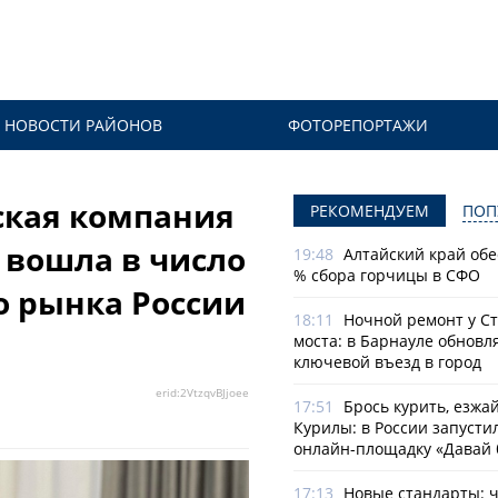
НОВОСТИ РАЙОНОВ
ФОТОРЕПОРТАЖИ
ская компания
РЕКОМЕНДУЕМ
ПОП
вошла в число
19:48
Алтайский край обе
% сбора горчицы в СФО
о рынка России
18:11
Ночной ремонт у С
моста: в Барнауле обновл
ключевой въезд в город
erid:2VtzqvBJjoeе
17:51
Брось курить, езжа
Курилы: в России запусти
онлайн-­площадку «Давай 
17:13
Новые стандарты: 