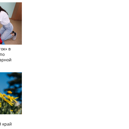
ок» в
по
тарной
й край