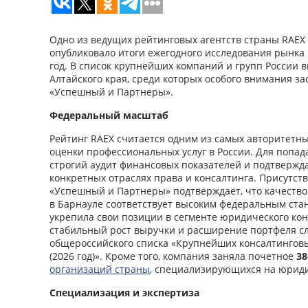
Одно из ведущих рейтинговых агентств страны RAEX 
опубликовало итоги ежегодного исследования рынка 
год. В список крупнейших компаний и групп России 
Алтайского края, среди которых особого внимания з
«Успешный и Партнеры».
Федеральный масштаб
Рейтинг RAEX считается одним из самых авторитетн
оценки профессиональных услуг в России. Для попад
строгий аудит финансовых показателей и подтверж
конкретных отраслях права и консалтинга. Присутст
«Успешный и Партнеры» подтверждает, что качеств
в Барнауле соответствует высоким федеральным стан
укрепила свои позиции в сегменте юридического ко
стабильный рост выручки и расширение портфеля сл
общероссийского списка «Крупнейших консалтинговы
(2026 год)». Кроме того, компания заняла почетное
38
организаций страны
, специализирующихся на юриди
Специализация и экспертиза