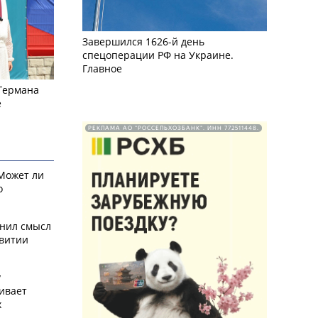
Завершился 1626-й день
спецоперации РФ на Украине.
Главное
 Германа
е
РЕКЛАМА АО "РОССЕЛЬХОЗБАНК". ИНН 772511448.
 Может ли
о
снил смысл
звитии
у
ивает
х