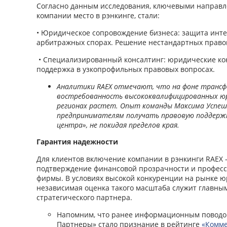
Согласно данным исследования, ключевыми направ
компании место в рэнкинге, стали:
• Юридическое сопровождение бизнеса: защита инт
арбитражных спорах. Решение нестандартных право
• Специализированный консалтинг: юридические ко
поддержка в узкопрофильных правовых вопросах.
Аналитики RAEX отмечают, что на фоне трансф
востребованность высококвалифицированных юр
регионах растет. Опыт команды Максима Успеш
предпринимателям получать правовую поддержк
центра», не покидая пределов края.
Гарантия надежности
Для клиентов включение компании в рэнкинги RAEX 
подтверждение финансовой прозрачности и професс
фирмы. В условиях высокой конкуренции на рынке ю
независимая оценка такого масштаба служит главн
стратегического партнера.
Напомним, что ранее информационным поводом
Партнеры» стало признание в рейтинге
«Комме