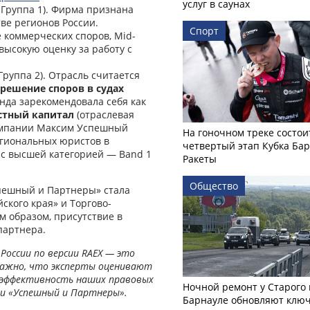
услуг в саунах
 Группа 1). Фирма признана
тве регионов России.
Спорт
 коммерческих споров, Mid-
высокую оценку за работу с
Группа 2). Отрасль считается
решение споров в судах
анда зарекомендовала себя как
стный капитал
(отраслевая
 компании Максим Успешный
На гоночном треке состои
гиональных юристов в
четвертый этап Кубка Ба
 с высшей категорией — Band 1
Ракеты
Общество
спешный и Партнеры» стала
кого края» и Торгово-
 образом, присутствие в
партнера.
России по версии RAEX — это
важно, что эксперты оценивают
ю эффективность наших правовых
Ночной ремонт у Старого 
и «Успешный и Партнеры».
Барнауле обновляют клю