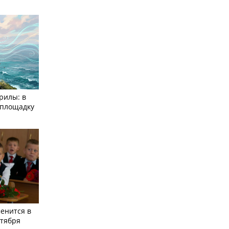
рилы: в
­площадку
енится в
нтября