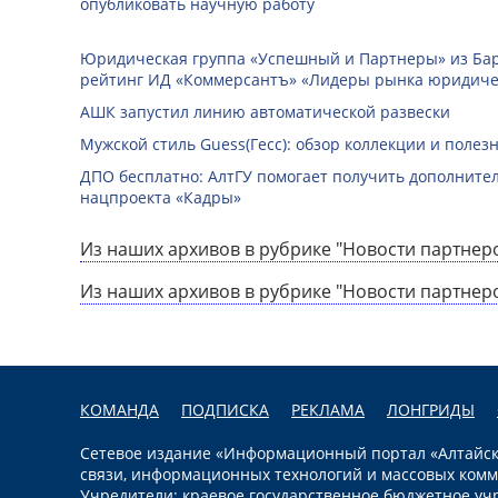
опубликовать научную работу
Юридическая группа «Успешный и Партнеры» из Ба
рейтинг ИД «Коммерсантъ» «Лидеры рынка юридичес
АШК запустил линию автоматической развески
Мужской стиль Guess(Гесс): обзор коллекции и полез
ДПО бесплатно: АлтГУ помогает получить дополните
нацпроекта «Кадры»
Из наших архивов в рубрике "Новости партнеро
Из наших архивов в рубрике "Новости партнер
КОМАНДА
ПОДПИСКА
РЕКЛАМА
ЛОНГРИДЫ
Сетевое издание «Информационный портал «Алтайска
связи, информационных технологий и массовых комм
Учредители: краевое государственное бюджетное уч