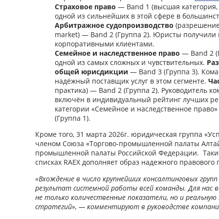
Страховое право
— Band 1 (высшая категория,
одной из сильнейших в этой сфере в большинс
Арбитражное судопроизводство
(разрешение
market) — Band 2 (Группа 2). Юристы получили 
корпоративными клиентами.
Семейное и наследственное право
— Band 2 (
одной из самых сложных и чувствительных.
Раз
общей юрисдикции
— Band 3 (Группа 3). Ком
надёжный поставщик услуг в этом сегменте.
Ча
практика) — Band 2 (Группа 2). Руководитель
включён в индивидуальный рейтинг лучших ре
категории «Семейное и наследственное право»
(Группа 1).
Кроме того, 31 марта 2026г. юридическая группа «У
членом Союза «Торгово-промышленной палаты Алтайс
промышленной палаты Российской Федерации. Таким
списках RAEX дополняет образ надежного правового 
«Вхождение в число крупнейших консалтинговых групп 
результат системной работы всей команды. Для нас 
не только количественные показатели, но и реальну
стратегий», — комментируют в руководстве компани