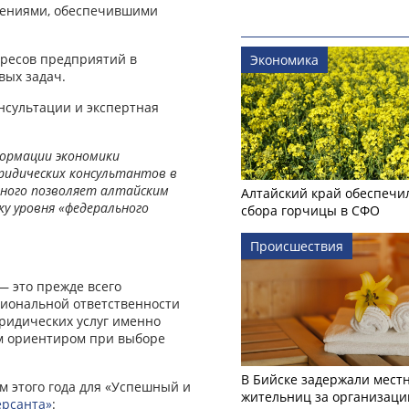
лениями, обеспечившими
ересов предприятий в
Экономика
вых задач.
нсультации и экспертная
ормации экономики
идических консультантов в
ного позволяет алтайским
Алтайский край обеспечи
у уровня «федерального
сбора горчицы в СФО
Происшествия
— это прежде всего
иональной ответственности
ридических услуг именно
ым ориентиром при выборе
В Бийске задержали мест
 этого года для «Успешный и
жительниц за организаци
рсанта»
: