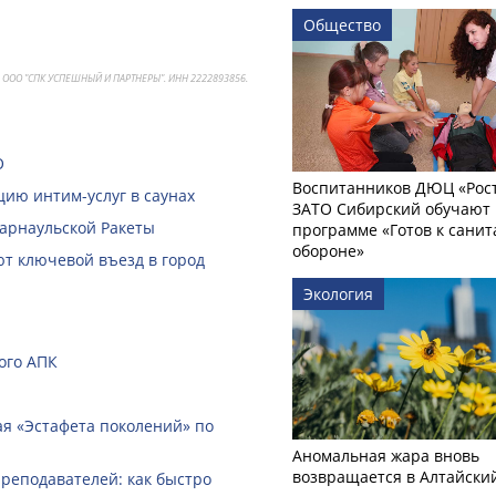
Общество
. ООО "СПК УСПЕШНЫЙ И ПАРТНЕРЫ". ИНН 2222893856.
О
Воспитанников ДЮЦ «Рост
ию интим-услуг в саунах
ЗАТО Сибирский обучают 
Барнаульской Ракеты
программе «Готов к сани
обороне»
ют ключевой въезд в город
Экология
ого АПК
ная «Эстафета поколений» по
Аномальная жара вновь
возвращается в Алтайски
реподавателей: как быстро