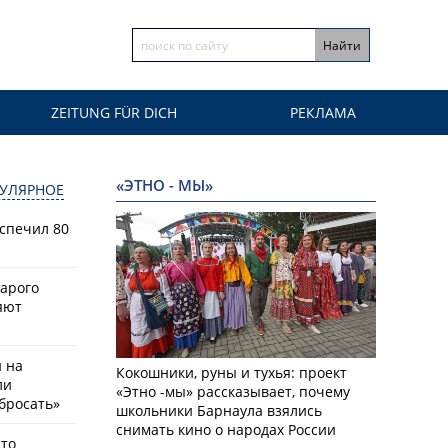
ZEITUNG FÜR DICH
РЕКЛАМА
«ЭТНО - МЫ»
УЛЯРНОЕ
спечил 80
тарого
яют
й на
Кокошники, руны и тухья: проект
ли
«Этно -мы» рассказывает, почему
бросать»
школьники Барнаула взялись
снимать кино о народах России
что