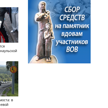
тся
рнаульской
моста: в
чевой