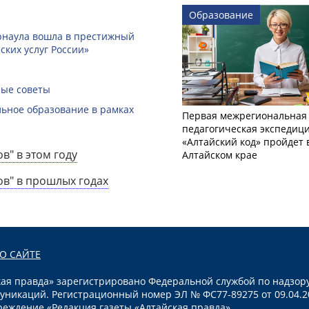
Образование
рнаула вошла в престижный
ких услуг России»
ные советы
льное образование в рамках
Первая межрегиональная
педагогическая экспедиц
«Алтайский код» пройдет 
в" в этом году
Алтайском крае
ов" в прошлых годах
О САЙТЕ
я правда» зарегистрировано Федеральной службой по надзору
уникаций. Регистрационный номер ЭЛ № ФС77-89275 от 09.04.2
реждение «Редакция газеты «Алтайская правда»