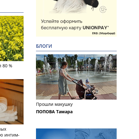
БЛОГИ
л 80 %
Прошли макушку
ПОПОВА Тамара
ных
ю интим-