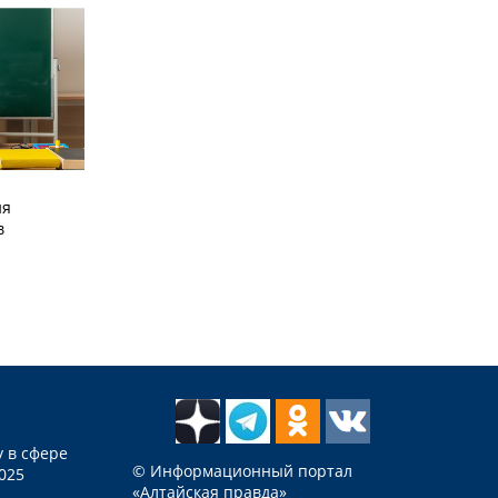
ия
в
 в сфере
© Информационный портал
025
«Алтайская правда»