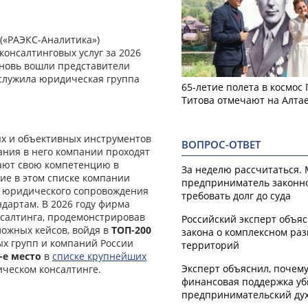
(«РАЭКС-Аналитика»)
консалтинговых услуг за 2026
вновь вошли представители
аслужила юридическая группа
65-летие полета в космос
Титова отмечают на Алта
ых и объективных инструментов
ВОПРОС-ОТВЕТ
ания в него компании проходят
дают свою компетенцию в
За неделю рассчитаться.
вие в этом списке компании
предприниматель законн
о юридического сопровождения
требовать долг до суда
дартам. В 2026 году фирма
нсалтинга, продемонстрировав
Российский эксперт объя
ожных кейсов, войдя в
ТОП-200
закона о комплексном ра
х групп и компаний России
территорий
-е место
в
списке крупнейших
Эксперт объяснил, почем
ческом консалтинге.
финансовая поддержка уб
предпринимательский ду