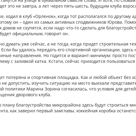
станутся на улице в буквальном смысле слова. И хотя, по слова
т это не завтра, а лет через пять-шесть, будущим клуба взро
 ходил в клуб «Орленок», когда тот располагался по другому ад
оэтому он – один из самых активных сподвижников Юрова. Помог
 домов не скупятся, если надо что-то сделать для благоустройс
 будет официальным, говорит он.
о думать уже сейчас, а не тогда, когда придет строительная т
. Если бы удалось передать его спортивной организации, здесь
 иные направления. Но годится и вариант-минимум: просто пос
лему с заливкой катка. Кстати, сейчас приходится пользоваться
ет потеряна и спортивная площадка. Как и любой объект без хо
го не допустить, изучить ситуацию на место выехали представи
 политики Марина Зорина согласилась, что условия для детей 
щения дворового клуба.
но плану благоустройства микрорайона здесь будут строиться м
нта, как заверил первый замглавы, хоккейная коробка останетс