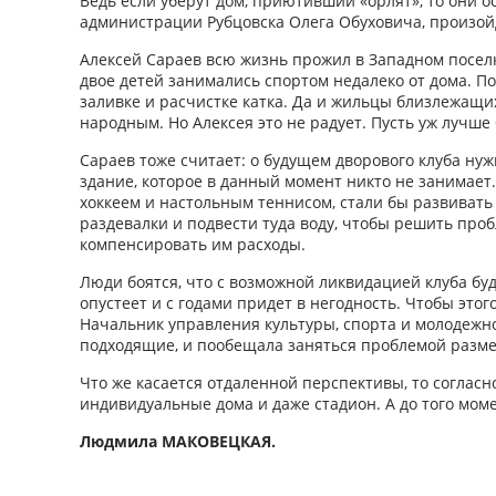
Ведь если уберут дом, приютивший «орлят», то они о
администрации Рубцовска Олега Обуховича, произойде
Алексей Сараев всю жизнь прожил в Западном поселке,
двое детей занимались спортом недалеко от дома. П
заливке и расчистке катка. Да и жильцы близлежащих
народным. Но Алексея это не радует. Пусть уж лучше
Сараев тоже считает: о будущем дворового клуба нужн
здание, которое в данный момент никто не занимает
хоккеем и настольным теннисом, стали бы развивать
раздевалки и подвести туда воду, чтобы решить проб
компенсировать им расходы.
Люди боятся, что с возможной ликвидацией клуба буд
опустеет и с годами придет в негодность. Чтобы это
Начальник управления культуры, спорта и молодежной
подходящие, и пообещала заняться проблемой разме
Что же касается отдаленной перспективы, то соглас
индивидуальные дома и даже стадион. А до того моме
Людмила МАКОВЕЦКАЯ.