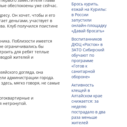
м первого заместителя главы
Брось курить,
слые обеспокоены уже сейчас.
езжай на Курилы:
в России
ресу. Он хочет, чтобы и его
запустили
ает деньгами, участвует в
онлайн-­площадку
тва. Клуб получился поистине
«Давай бросать»
Воспитанников
ехника. Поблизости имеется
ДЮЦ «Росток» в
 не ограничивались бы
ЗАТО Сибирский
троить для ребят теплые
обучают по
 водой жителей и
программе
«Готов к
санитарной
зяйского догляда, она
обороне»
тели администрации города.
здесь, мягко говоря, не самые
Активность
клещей в
Алтайском крае
ногоквартирные и
снижается: за
я нетронутой.
неделю
пострадало в два
раза меньше
жителей