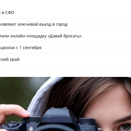
ы в СФО
бновляют ключевой въезд в город
стили онлайн-­площадку «Давай бросать»
школах с 1 сентября
ский край