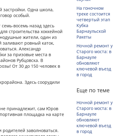
На гоночном
й застройки. Одна школа,
треке состоится
говор особый.
четвертый этап
Кубка
 семь-восемь назад здесь
Барнаульской
для строительства хоккейной
Ракеты
внодушные жители, один из
й заливают ровный каток,
Ночной ремонт у
оваться. Александр
Старого моста: в
бки за призовые места в
Барнауле
айонов Рубцовска. В
обновляют
озы! От 30 до 150 человек в
ключевой въезд
в город
крорайона. Здесь соорудили
Еще по теме
Ночной ремонт у
Старого моста: в
у не принадлежит, сам Юров
Барнауле
спортивная площадка на карте
обновляют
ключевой въезд
и родителей заволноваться.
в город