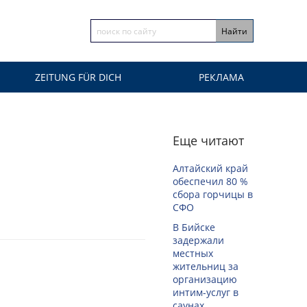
ZEITUNG FÜR DICH
РЕКЛАМА
Еще читают
Алтайский край
обеспечил 80 %
сбора горчицы в
СФО
В Бийске
задержали
местных
жительниц за
организацию
интим-услуг в
саунах