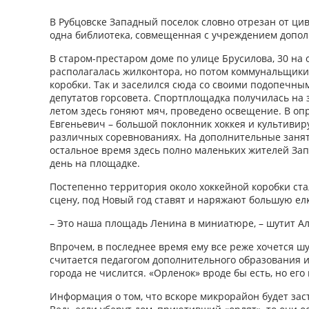
В Рубцовске Западный поселок словно отрезан от ци
одна библиотека, совмещенная с учреждением допол
В старом-престаром доме по улице Брусилова, 30 на 
располагалась жилконтора, но потом коммунальщики
коробки. Так и заселился сюда со своими подопечны
депутатов горсовета. Спортплощадка получилась на 
летом здесь гоняют мяч, проведено освещение. В о
Евгеньевич – большой поклонник хоккея и культивиру
различных соревнованиях. На дополнительные занят
остальное время здесь полно маленьких жителей Запа
день на площадке.
Постепенно территория около хоккейной коробки ст
сцену, под Новый год ставят и наряжают большую елк
– Это наша площадь Ленина в миниатюре, – шутит А
Впрочем, в последнее время ему все реже хочется ш
считается педагогом дополнительного образования и
города не числится. «Орленок» вроде бы есть, но его 
Информация о том, что вскоре микрорайон будет заст