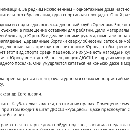
вилизации. За редким исключением – одноэтажные дома частно
нительного образования, одна спортивная площадка. О ней раз
одном из подъездов вывеска: дворовый клуб «Орленок». Еще лет
 съехали, а помещение оставили для ребятни. Дали материалы 
ми Александр Юров. Все делали своими руками, помогали нера
загляденье. Деревянные бортики сверху обнесены сеткой, зимо
пределенные часы приходят воспитанники Юрова, чтобы тренир
ет этот вид спорта среди пацанов. У них уже есть награды и ку
ия к Юрову возят детей, посещающих ДЮСШ, из других микрор
дного поселка. Они умудряются кататься на коньках даже в мор
ала превращаться в центр культурно-массовых мероприятий ми
у.
лександр Евгеньевич.
утить. Клуб-то, оказывается, на птичьих правах. Помещение ем
 при этом входит в штат ДЮСШ «Рубцовск». Даже пресловутая 
как бы и нет.
раиваться, а старые дома пойдут под снос, заставила педагога 