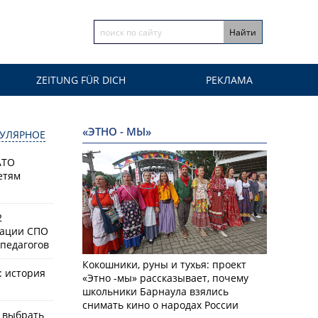
ZEITUNG FÜR DICH
РЕКЛАМА
«ЭТНО - МЫ»
УЛЯРНОЕ
АТО
етям
2
зации СПО
педагогов
Кокошники, руны и тухья: проект
: история
«Этно -мы» рассказывает, почему
школьники Барнаула взялись
снимать кино о народах России
к выбрать