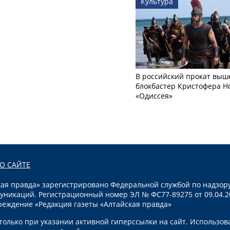
Культура
В российский прокат выш
блокбастер Кристофера Н
«Одиссея»
О САЙТЕ
я правда» зарегистрировано Федеральной службой по надзору
уникаций. Регистрационный номер ЭЛ № ФС77-89275 от 09.04.2
реждение «Редакция газеты «Алтайская правда»
олько при указании активной гиперссылки на сайт. Использов