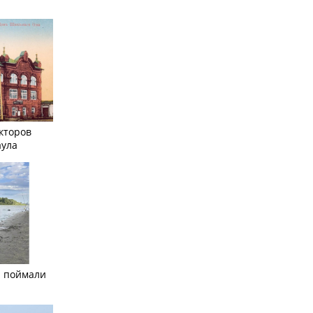
кторов
аула
а поймали