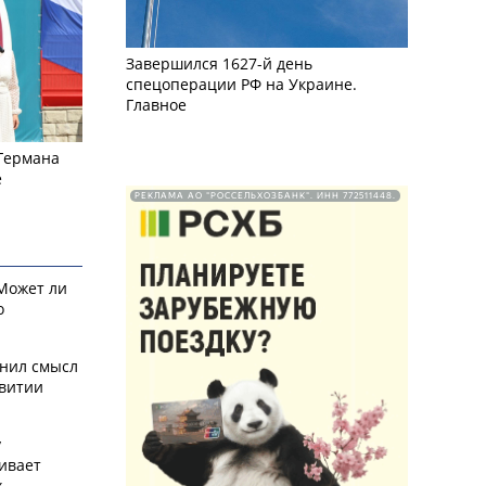
Завершился 1627-й день
спецоперации РФ на Украине.
Главное
 Германа
е
РЕКЛАМА АО "РОССЕЛЬХОЗБАНК". ИНН 772511448.
 Может ли
о
снил смысл
звитии
у
ивает
х