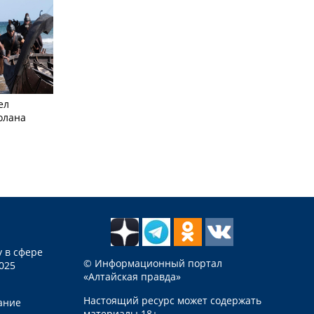
ел
олана
 в сфере
© Информационный портал
025
«Алтайская правда»
Настоящий ресурс может содержать
ание
материалы 18+