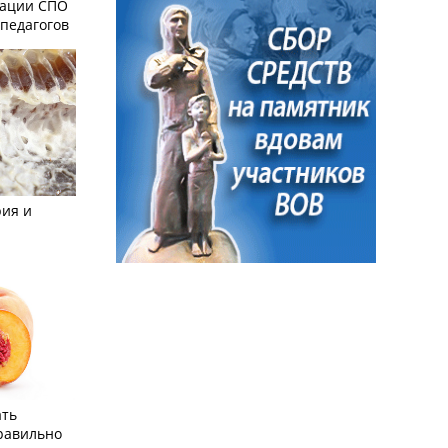
зации СПО
педагогов
рия и
ать
равильно