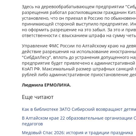
Здесь на деревообрабатывающем предприятии "СибД
разрещения работал распиловщиком гражданин Кита
установлено, что он приехал в Россию по обыкновенн
принимающей стороной выступило предприятие. Ино
но оформить разрешение на это забыл. За это и при
ответственности с взысканием штрафа на сумму чет
Управление ФМС России по Алтайскому краю на девя
действие разрешения на использование иностранны
"СибДалЛесу", вплоть до устранения допущенного н
предприятие будет привлечено к административной о
КоАП РФ. Максимальный размер штрафных санкций п
рублей либо административное приостановление деят
Людмила ЕРМОЛИНА.
Еще читают
Как в библиотеке ЗАТО Сибирский возвращают детям
В Алтайском крае 22 образовательные организации 
педагогов
Медовый Спас 2026: история и традиции праздника