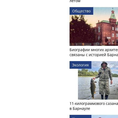
летом
Общество
Биографии многих архите
связаны с историей Барн
Экология
11-килограммового сазан
в Барнауле