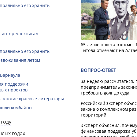
 правильно его хранить
 интерес к книгам
65-летие полета в космос
Титова отмечают на Алта
 правильно его хранить
безвоживания летом
ВОПРОС-ОТВЕТ
 Барнаула
За неделю рассчитаться.
ля поддержки
предприниматель законн
вых проектов
требовать долг до суда
ть многие краевые литераторы
Российский эксперт объя
вышли комбайны
закона о комплексном ра
территорий
 году
Эксперт объяснил, почем
финансовая поддержка уб
шлых годах
предпринимательский ду