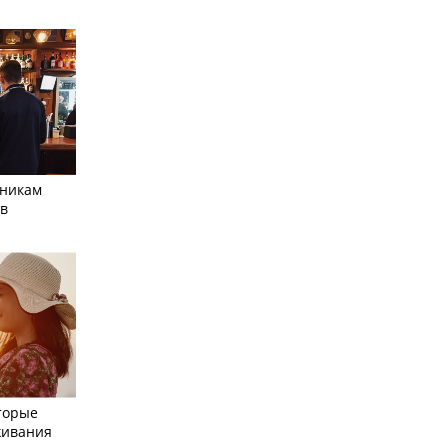
тникам
 в
торые
живания