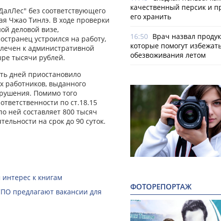
качественный персик и п
алЛес" без соответствующего
его хранить
я Чжао Тинлэ. В ходе проверки
ой деловой визе,
16:50
Врач назвал продук
странец устроился на работу,
которые помогут избежат
влечен к административной
обезвоживания летом
ыре тысячи рублей.
ть дней приостановило
х работников, выданного
арушения. Помимо того
тветственности по ст.18.15
о ней составляет 800 тысяч
ельности на срок до 90 суток.
 интерес к книгам
ФОТОРЕПОРТАЖ
СПО предлагают вакансии для