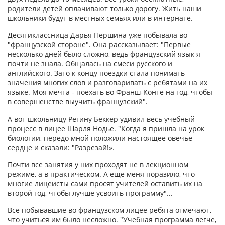
родители детей оплачивают только дорогу. Жить наши
школьники будут в местных семьях или в интернате.
Десятиклассница Дарья Першина уже побывала во
"французской стороне". Она рассказывает: "Первые
несколько дней было сложно, ведь французский язык я
почти не знала. Общалась на смеси русского и
английского. Зато к концу поездки стала понимать
значения многих слов и разговаривать с ребятами на их
языке. Моя мечта - поехать во Франш-Конте на год, чтобы
в совершенстве выучить французский".
А вот школьницу Регину Беккер удивил весь учебный
процесс в лицее Шарля Нодье. "Когда я пришла на урок
биологии, передо мной положили настоящее овечье
сердце и сказали: "Разрезай!».
Почти все занятия у них проходят не в лекционном
режиме, а в практическом. А еще меня поразило, что
многие лицеисты сами просят учителей оставить их на
второй год, чтобы лучше усвоить программу"...
Все побывавшие во французском лицее ребята отмечают,
что учиться им было несложно. "Учебная программа легче,