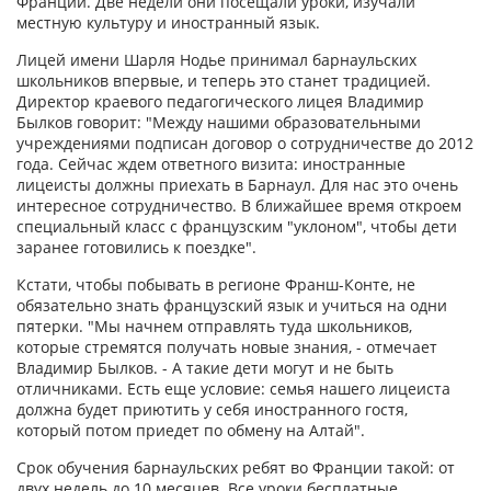
Франции. Две недели они посещали уроки, изучали
местную культуру и иностранный язык.
Лицей имени Шарля Нодье принимал барнаульских
школьников впервые, и теперь это станет традицией.
Директор краевого педагогического лицея Владимир
Былков говорит: "Между нашими образовательными
учреждениями подписан договор о сотрудничестве до 2012
года. Сейчас ждем ответного визита: иностранные
лицеисты должны приехать в Барнаул. Для нас это очень
интересное сотрудничество. В ближайшее время откроем
специальный класс с французским "уклоном", чтобы дети
заранее готовились к поездке".
Кстати, чтобы побывать в регионе Франш-Конте, не
обязательно знать французский язык и учиться на одни
пятерки. "Мы начнем отправлять туда школьников,
которые стремятся получать новые знания, - отмечает
Владимир Былков. - А такие дети могут и не быть
отличниками. Есть еще условие: семья нашего лицеиста
должна будет приютить у себя иностранного гостя,
который потом приедет по обмену на Алтай".
Срок обучения барнаульских ребят во Франции такой: от
двух недель до 10 месяцев. Все уроки бесплатные,