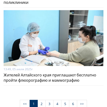
поликлиники
13:49, 05 июля 2025г
Жителей Алтайского края приглашают бесплатно
пройти флюорографию и маммографию
<<
1
2
3
4
5
6
>>