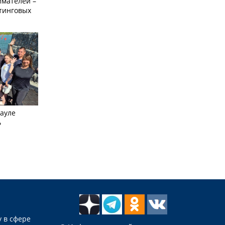
мателей –
етинговых
науле
ь
 в сфере