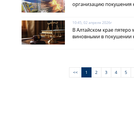
организацию покушения 
10:45, 02 апреля 2026г
В Алтайском крае пятеро
виновными в покушении 
<<
1
2
3
4
5