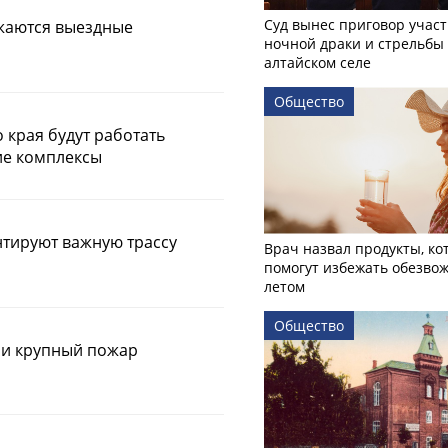
Суд вынес приговор учас
жаются выездные
ночной драки и стрельбы
алтайском селе
Общество
о края будут работать
е комплексы
нтируют важную трассу
Врач назвал продукты, ко
помогут избежать обезво
летом
Общество
ли крупный пожар