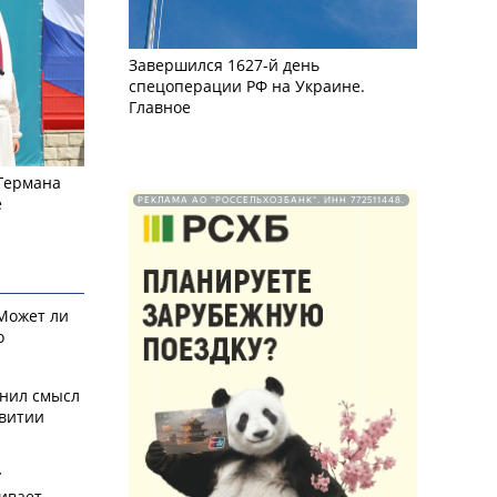
Завершился 1627-й день
спецоперации РФ на Украине.
Главное
 Германа
е
РЕКЛАМА АО "РОССЕЛЬХОЗБАНК". ИНН 772511448.
 Может ли
о
снил смысл
звитии
у
ивает