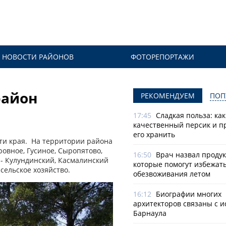
НОВОСТИ РАЙОНОВ
ФОТОРЕПОРТАЖИ
район
РЕКОМЕНДУЕМ
ПОП
17:45
Сладкая польза: ка
качественный персик и п
его хранить
ти края. На территории района
ровное, Гусиное, Сыропятово,
16:50
Врач назвал продук
 - Кулундинский, Касмалинский
которые помогут избежат
сельское хозяйство.
обезвоживания летом
16:12
Биографии многих
архитекторов связаны с 
Барнаула