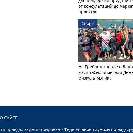
для поддержки предприни
от консультаций до марк
проектов
Спорт
На Гребном канале в Бар
масштабно отметили Ден
физкультурника
О САЙТЕ
я правда» зарегистрировано Федеральной службой по надзору