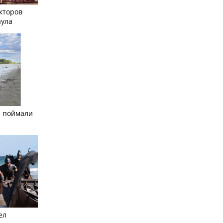
кторов
аула
а поймали
ел