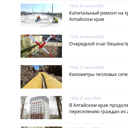
14:22, 03 июля 2026г
Капитальный ремонт на тр
Алтайском крае
12:50, 24 июня 2026г
Очередной очаг бешенств
19:30, 11 июня 2026г
Километры тепловых сете
13:03, 21 мая 2026г
В Алтайском крае продол
переселению граждан из