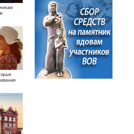
тникам
 в
торые
живания