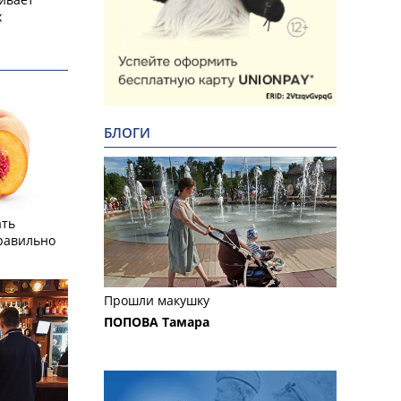
х
БЛОГИ
ать
равильно
Прошли макушку
ПОПОВА Тамара