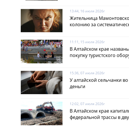
13:44, 16 июля 2026г
Жительница Мамонтовског
колонию за систематичес
11:11, 15 июля 2026г
В Алтайском крае названы
покупку туристского обо
15:36, 07 июля 2026г
У алтайской сельчанки во
деньги
12:02, 07 июля 2026г
В Алтайском крае капита
федеральной трассы в дв