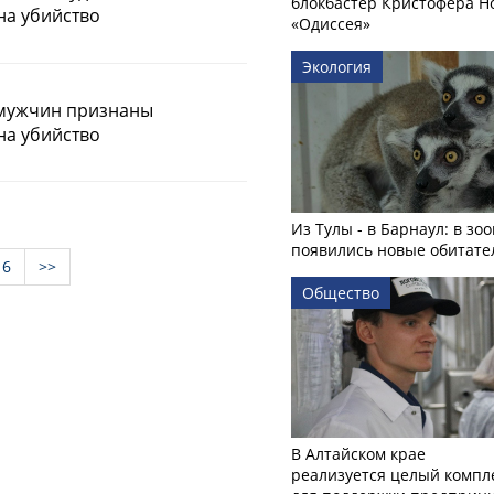
блокбастер Кристофера Н
на убийство
«Одиссея»
Экология
 мужчин признаны
на убийство
Из Тулы - в Барнаул: в зо
появились новые обитате
6
>>
Общество
В Алтайском крае
реализуется целый компл