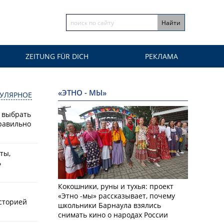
ZEITUNG FÜR DICH
РЕКЛАМА
«ЭТНО - МЫ»
УЛЯРНОЕ
к выбрать
равильно
ты,
ь
Кокошники, руны и тухья: проект
«Этно -мы» рассказывает, почему
историей
школьники Барнаула взялись
снимать кино о народах России