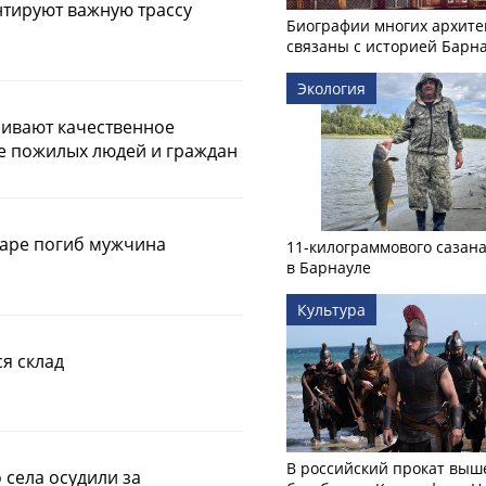
нтируют важную трассу
Биографии многих архите
связаны с историей Барн
Экология
чивают качественное
е пожилых людей и граждан
жаре погиб мужчина
11-килограммового сазан
в Барнауле
Культура
ся склад
В российский прокат выш
 села осудили за