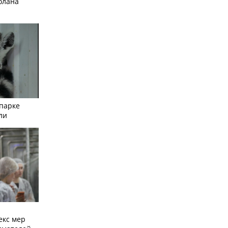
олана
опарке
ли
екс мер