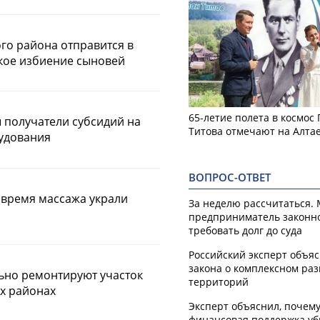
о района отправится в
кое избиение сыновей
65-летие полета в космос
 получатели субсидий на
Титова отмечают на Алта
рудования
ВОПРОС-ОТВЕТ
 время массажа украли
За неделю рассчитаться.
предприниматель законн
требовать долг до суда
Российский эксперт объя
закона о комплексном ра
льно ремонтируют участок
территорий
ух районах
Эксперт объяснил, почем
финансовая поддержка уб