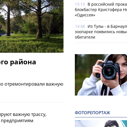
15:15
В российский прок
блокбастер Кристофера Н
«Одиссея»
14:48
Из Тулы - в Барнаул
зоопарке появились новы
обитатели
го района
но отремонтировали важную
ФОТОРЕПОРТАЖ
ируют важную трассу,
м предприятиям