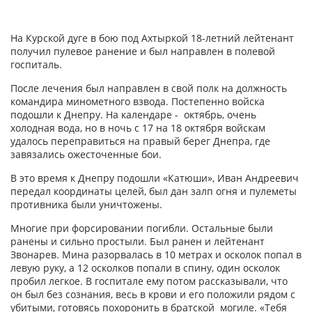
На Курской дуге в бою под Ахтыркой 18-летний лейтенант
получил пулевое ранение и был направлен в полевой
госпиталь.
После лечения был направлен в свой полк на должность
командира минометного взвода. Постепенно войска
подошли к Днепру. На календаре - октябрь, очень
холодная вода, но в ночь с 17 на 18 октября войскам
удалось переправиться на правый берег Днепра, где
завязались ожесточенные бои.
В это время к Днепру подошли «Катюши», Иван Андреевич
передал координаты целей, был дан залп огня и пулеметы
противника были уничтожены.
Многие при форсировании погибли. Остальные были
ранены и сильно простыли. Был ранен и лейтенант
Звонарев. Мина разорвалась в 10 метрах и осколок попал в
левую руку, а 12 осколков попали в спину, один осколок
пробил легкое. В госпитале ему потом рассказывали, что
он был без сознания, весь в крови и его положили рядом с
убитыми, готовясь похоронить в братской могиле. «Тебя