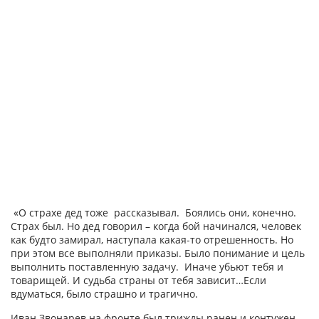
«О страхе дед тоже рассказывал. Боялись они, конечно.
Страх был. Но дед говорил – когда бой начинался, человек
как будто замирал, наступала какая-то отрешенность. Но
при этом все выполняли приказы. Было понимание и цель
выполнить поставленную задачу. Иначе убьют тебя и
товарищей. И судьба страны от тебя зависит…Если
вдуматься, было страшно и трагично.
Иван Звонарев на фронте был трижды ранен и контужен,