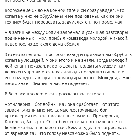
Вооружение было на конной тяге и он сразу увидел, что
копыта у них не обрублены и не подкованы. Как же они
технику будет перевозить, задумался он, но промолчал.
А в затишье между боями задремал и услышал разговоры
подчиненных – мол, прибыл комвзвода молодой, никакой,
наверное, из детского дома сбежал.
Это его зацепило – построил взвод и приказал им обрубить
копыта у лошадей. А они этого и не знали. Тогда молодой
лейтенант показал, как это делать. Солдаты увидели, как
ловко он управляется и как лошадь послушно выполняет
его команды - авторитет командира вырос. Молодой, а уже
много знает. Значит и нас не подведет.
В бою все проверяется, - рассказывал ветеран.
Артиллерия – бог войны. Как она сработает – от этого
зависят жизни многих. Самые жесточайшие бои
артиллерия вела за населенные пункты: Прохоровка,
Котельва, Ахтырка. О тех боях ветеран вспоминает, что
бомбежка была невероятная. Земля гудела и сотрясалась
от взрывов так, что голову невозможно было поднять.