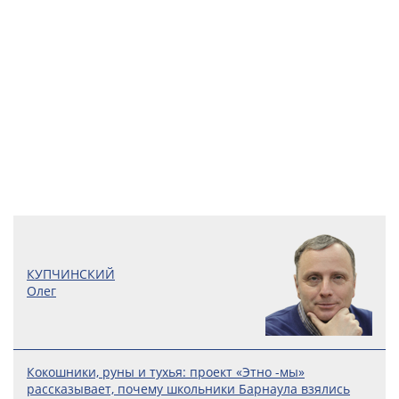
КУПЧИНСКИЙ
Олег
Кокошники, руны и тухья: проект «Этно -мы»
рассказывает, почему школьники Барнаула взялись