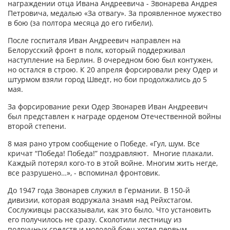
награждении отца Ивана Андреевича - Звонарева Андрея
Петровича, медалью «За отвагу». За проявленное мужество
в бою (за полтора месяца до его гибели).
После госпиталя Иван Андреевич направлен на
Белорусский фронт в полк, который поддерживал
наступление на Берлин. В очередном бою был контужен,
но остался в строю. К 20 апреля форсировали реку Одер и
штурмом взяли город Шведт, но бои продолжались до 5
мая.
За форсирование реки Одер Звонарев Иван Андреевич
был представлен к награде орденом Отечественной войны
второй степени.
8 мая рано утром сообщение о Победе. «Гул, шум. Все
кричат “Победа! Победа!” поздравляют. Многие плакали.
Каждый потерял кого-то в этой войне. Многим жить негде,
все разрушено…», - вспоминал фронтовик.
До 1947 года Звонарев служил в Германии. В 150-й
дивизии, которая водружала знамя над Рейхстагом.
Сослуживцы рассказывали, как это было. Что установить
его получилось не сразу. Сколотили лестницу из
подручных средств и молодой боец хотел первым