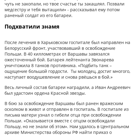
чуть не закопали, но твое счастье ты закашлял. Позвали
медсестру и тебя вытащили» - рассказывал ему потом
раненый солдат из его батареи.
Подхватили знамя
После лечения в Харьковском госпитале был направлен на
Белорусский фронт, участвовавший в освобождение
Польши. В 40 киллометрах от Варшавы завязался
ожесточенный бой. Батарея лейтенанта Звонарева
уничтожила 8 танков противника. «Подбить танк –
ощущение большой гордости. Ты молодец, достиг многого,
наступает воодушевление и снова рвёшься в бой.»
Весь личный состав батареи наградили, а Иван Андреевич
был удастоин ордена Красной звезды.
В бою за освобождение Варшавы был ранен вражеским
осколком в живот и отправлен в госпиталь. В госпитале из
письма матери узнал о гибели отца при освобождении
Польши. «Оказывается вместе с отцом освобождали
Польшу, но не знали об этом». Нам удалось в Центральном
архиве Министерства обороны РФ найти приказ о