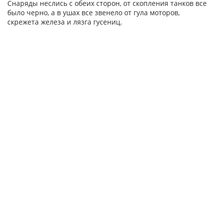
Снаряды неслись с обеих сторон, от скопления танков все
было черно, а в ушах все звенело от гула моторов,
скрежета железа и лязга гусениц.