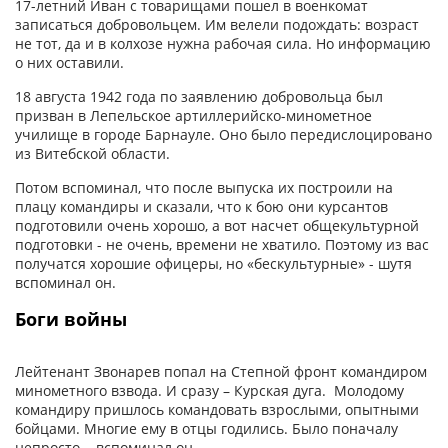
17-летний Иван с товарищами пошел в военкомат
записаться добровольцем. Им велели подождать: возраст
не тот, да и в колхозе нужна рабочая сила. Но информацию
о них оставили.
18 августа 1942 года по заявлению добровольца был
призван в Лепельское артиллерийско-минометное
училище в городе Барнауле. Оно было передислоцировано
из Витебской области.
Потом вспоминал, что после выпуска их построили на
плацу командиры и сказали, что к бою они курсантов
подготовили очень хорошо, а вот насчет общекультурной
подготовки - не очень, времени не хватило. Поэтому из вас
получатся хорошие офицеры, но «бескультурные» - шутя
вспоминал он.
Боги войны
Лейтенант Звонарев попал на Степной фронт командиром
минометного взвода. И сразу – Курская дуга. Молодому
командиру пришлось командовать взрослыми, опытными
бойцами. Многие ему в отцы годились. Было поначалу
непросто, - вспоминал он.