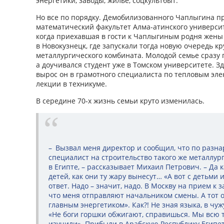
энергетики, заводы, жилье, соцкультбыт.
Но все по порядку. Демобилизованного Чаплыгина п
математический факультет Алма-атинского университ
когда приехавшая в гости к Чаплыгиным родня жены
в Новокузнецк, где запускали тогда новую очередь к
металлургического комбината. Молодой семье сразу 
а доучивался студент уже в Томском университете. Зде
вырос он в грамотного специалиста по тепловым эле
лекции в техникуме.
В середине 70‑х жизнь семьи круто изменилась.
– Вызвал меня директор и сообщил, что по разна
специалист на строительство такого же металлург
в Египте, – рассказывает Михаил Петрович. – Да к
детей, как они ту жару вынесут… «А вот с детьми 
ответ. Надо – значит, надо. В Москву на прием к з
что меня отправляют начальником смены. А тот о
главным энергетиком». Как?! Не зная языка, в чу
«Не боги горшки обжигают, справишься. Мы всю 
изучили». Прибыли в Арабскую Республику Египет,