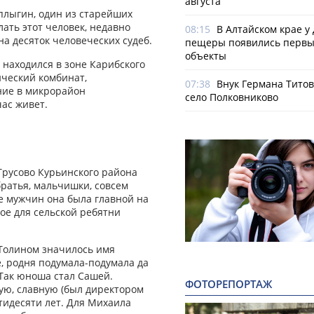
августа
плыгин, один из старейших
лать этот человек, недавно
08:15
В Алтайском крае у
а десяток человеческих судеб.
пещеры появились первы
объекты
ы находился в зоне Карибского
ический комбинат,
07:38
Внук Германа Титов
ние в микрорайон
село Полковниково
ас живет.
Трусово Курьинского района
 братья, мальчишки, совсем
е мужчин она была главной на
ое для сельской ребятни
 Толином значилось имя
е, родня подумала-подумала да
 Так юноша стал Сашей.
ФОТОРЕПОРТАЖ
ую, славную (был директором
стидесяти лет. Для Михаила