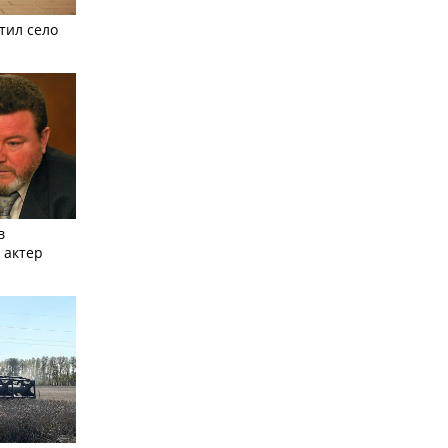
тил село
в
 актер