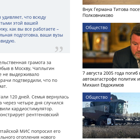
Внук Германа Титова посе
Полковниково
 удивляет, что всюду
итыми этой вашей
Общество
жу, как вы все работаете –
альная подготовка, ваши вузы
авидую.
тельственная грамота за
ибыв в Москву, Чаплыгин
7 августа 2005 года погиб 
це не выдерживало
автокатастрофе политик и
Врачи подтвердили, что по
Михаил Евдокимов
ат.
тали 120 дней. Семья вернулась
Общество
 а через четыре дня случился
авили кардиостимулятор.
емонстрирует рентгеновский
лтайской МИС попросил его
ального отопления нового