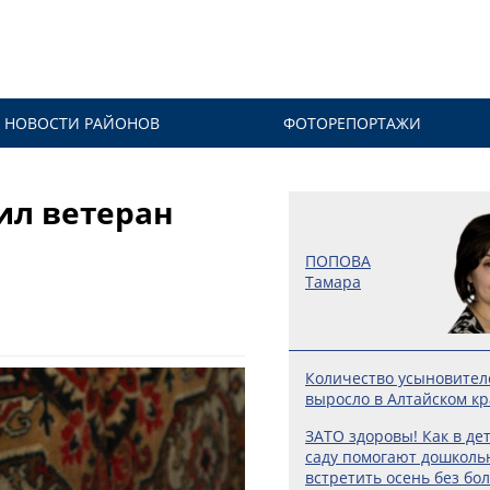
НОВОСТИ РАЙОНОВ
ФОТОРЕПОРТАЖИ
ил ветеран
ПОПОВА
Тамара
Количество усыновител
выросло в Алтайском кр
ЗАТО здоровы! Как в де
саду помогают дошколь
встретить осень без бо