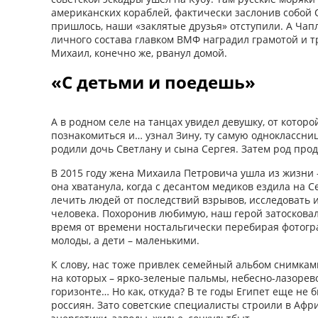
американских кораблей, фактически заслонив собой 
пришлось, наши «заклятые друзья» отступили. А Чап
личного состава главком ВМФ наградил грамотой и т
Михаил, конечно же, рванул домой.
«С детьми и поедешь»
А в родном селе на танцах увидел девушку, от которо
познакомиться и… узнал Зину, ту самую одноклассн
родили дочь Светлану и сына Сергея. Затем род про
В 2015 году жена Михаила Петровича ушла из жизни 
она хватанула, когда с десантом медиков ездила на
лечить людей от последствий взрывов, исследовать 
человека. Похоронив любимую, наш герой затосковал
время от времени ностальгически перебирая фотогра
молоды, а дети – маленькими.
К слову, нас тоже привлек семейный альбом снимкам
на которых – ярко-зеленые пальмы, небесно-лазоре
горизонте… Но как, откуда? В те годы Египет еще не
россиян. Зато советские специалисты строили в Афр