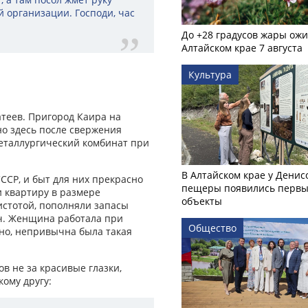
й организации. Господи, час
До +28 градусов жары ожи
Алтайском крае 7 августа
Культура
атеев. Пригород Каира на
но здесь после свержения
металлургический комбинат при
В Алтайском крае у Денис
СР, и быт для них прекрасно
пещеры появились первы
 квартиру в размере
объекты
истотой, пополняли запасы
ач. Женщина работала при
Общество
чно, непривычна была такая
в не за красивые глазки,
кому другу: