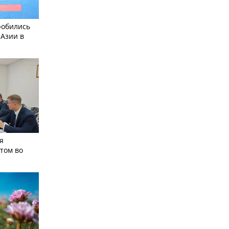
робились
 Азии в
я
том во