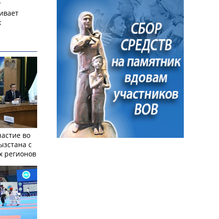
у
ивает
х
частие во
ызстана с
х регионов