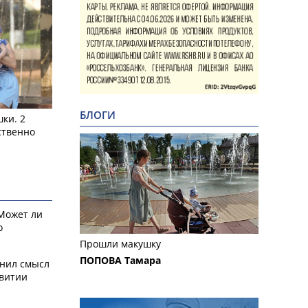
БЛОГИ
ки. 2
ственно
 Может ли
о
Прошли макушку
ПОПОВА Тамара
снил смысл
звитии