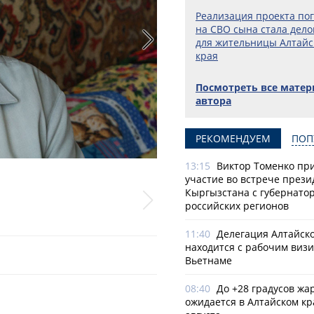
Реализация проекта по
на СВО сына стала дел
для жительницы Алтайс
края
Посмотреть все мате
автора
РЕКОМЕНДУЕМ
ПОП
13:15
Виктор Томенко пр
участие во встрече прези
Кыргызстана с губернато
российских регионов
11:40
Делегация Алтайско
находится с рабочим визи
Вьетнаме
08:40
До +28 градусов жа
ожидается в Алтайском кр