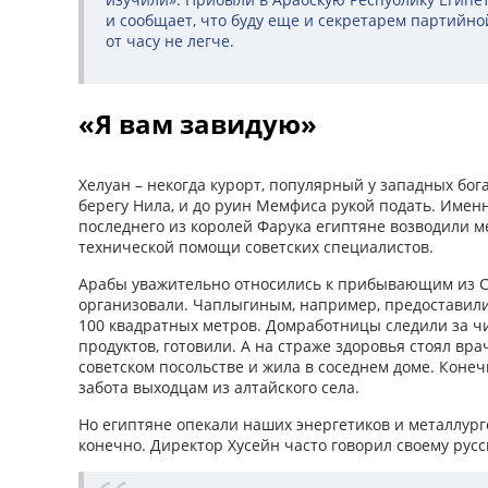
и сообщает, что буду еще и секретарем партийно
от часу не легче.
«Я вам завидую»
Хелуан – некогда курорт, популярный у западных бог
берегу Нила, и до руин Мемфиса рукой подать. Имен
последнего из королей Фарука египтяне возводили 
технической помощи советских специалистов.
Арабы уважительно относились к прибывающим из СС
организовали. Чаплыгиным, например, предоставили
100 квадратных метров. Домработницы следили за ч
продуктов, готовили. А на страже здоровья стоял вр
советском посольстве и жила в соседнем доме. Коне
забота выходцам из алтайского села.
Но египтяне опекали наших энергетиков и металлурго
конечно. Директор Хусейн часто говорил своему русс