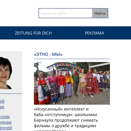
ZEITUNG FÜR DICH
РЕКЛАМА
«ЭТНО - МЫ»
ей
ае
«Искусанный» интеллект и
баба-«отступница»: школьники
тском
Барнаула продолжают снимать
никам
фильмы о дружбе и традициях
лезней