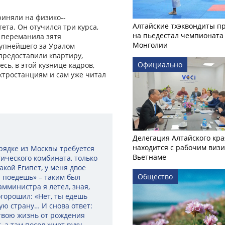
риняли на физико-­
Алтайские тхэквондиты п
ета. Он отучился три курса,
на пьедестал чемпионата
 переманила зятя
Монголии
рупнейшего за Уралом
предоставили квартиру,
Официально
сь, в этой кузнице кадров,
ктростанциям и сам уже читал
Делегация Алтайского кра
находится с рабочим визи
рядке из Москвы требуется
Вьетнаме
ического комбината, только
акой Египет, у меня двое
Общество
и поедешь» – таким был
амминистра я летел, зная,
горошил: «Нет, ты едешь
жую страну… И снова ответ:
твою жизнь от рождения
 а там посол жмет руку