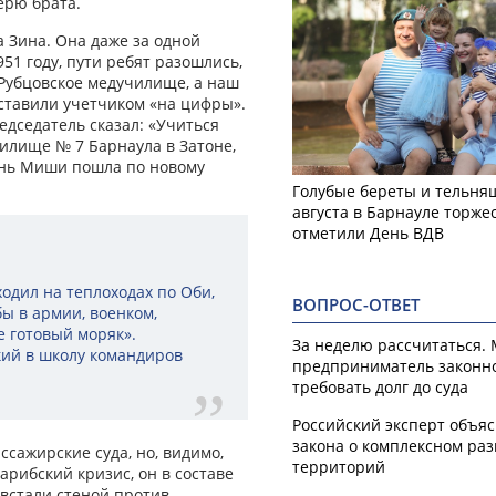
ерю брата.
 Зина. Она даже за одной
951 году, пути ребят разошлись,
 Рубцовское медучилище, а наш
оставили учетчиком «на цифры».
едседатель сказал: «Учиться
чилище № 7 Барнаула в Затоне,
изнь Миши пошла по новому
Голубые береты и тельняш
августа в Барнауле торже
отметили День ВДВ
ходил на теплоходах по Оби,
ВОПРОС-ОТВЕТ
бы в армии, военком,
е готовый моряк».
За неделю рассчитаться.
кий в школу командиров
предприниматель законн
требовать долг до суда
Российский эксперт объя
закона о комплексном ра
сажирские суда, но, видимо,
территорий
арибский кризис, он в составе
 встали стеной против