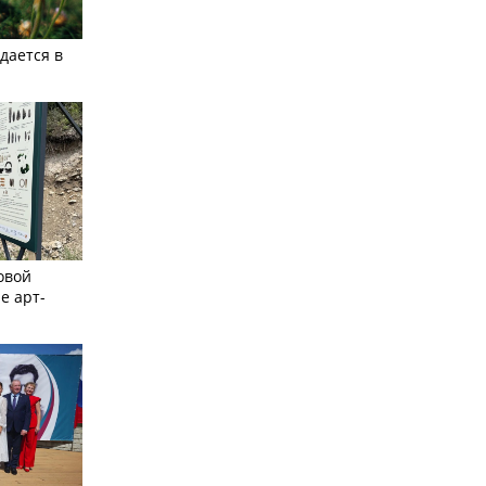
дается в
овой
е арт-