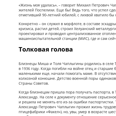
«Жизнь моя удалась», – говорит Михаил Петрович Ча
жителей Поспелихи. Еще бы! Ведь того, что успел сде
отметивший 90‑летний юбилей, с лихвой хватило бы н
Конкретно – он служил в морфлоте, в составе эскадр
кризиса, растил детей, строил Хелуанский металлург
проектировал и проводил централизованное отопле
машиноиспытательной станции (МИС), где и сам сейч
Толковая голова
Близнецы Миша и Толя Чаплыгины родились в селе 
в 1936 году. Когда погибли на вой­не отец и старшие
маленькими еще, начали помогать маме. В отсутстви
колхозной конюшне. Детство военной поры одинаков
Страны Советов.
Когда близнецам пришла пора получать паспорта, в
Александр. На селе к документу отношение серьезно
и решила не менять его из-за ошибки паспортистки.
Александр Петрович Чаплыгин прожил жизнь трудов
птицефабрики «Факел»), но, увы, умер в возрасте ше