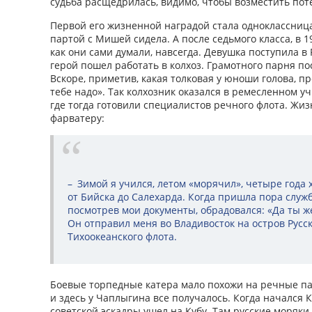
судьба расщедрилась, видимо, чтобы возместить пот
Первой его жизненной наградой стала одноклассница
партой с Мишей сидела. А после седьмого класса, в 1
как они сами думали, навсегда. Девушка поступила в
герой пошел работать в колхоз. Грамотного парня п
Вскоре, приметив, какая толковая у юноши голова, пр
тебе надо». Так колхозник оказался в ремесленном у
где тогда готовили специалистов речного флота. Ж
фарватеру:
– Зимой я учился, летом «морячил», четыре года 
от Бийска до Салехарда. Когда пришла пора служ
посмотрев мои документы, обрадовался: «Да ты ж
Он отправил меня во Владивосток на остров Русс
Тихоокеанского флота.
Боевые торпедные катера мало похожи на речные пас
и здесь у Чаплыгина все получалось. Когда начался К
советской эскадры ушел на Кубу. Там русские моряки