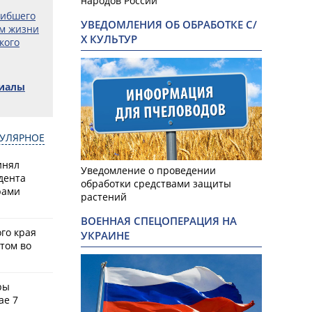
народов России
гибшего
УВЕДОМЛЕНИЯ ОБ ОБРАБОТКЕ С/
ом жизни
Х КУЛЬТУР
кого
риалы
УЛЯРНОЕ
инял
Уведомление о проведении
дента
обработки средствами защиты
рами
растений
ВОЕННАЯ СПЕЦОПЕРАЦИЯ НА
го края
УКРАИНЕ
том во
ры
ае 7