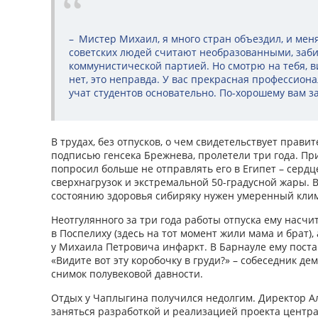
– Мистер Михаил, я много стран объездил, и меня
советских людей считают необразованными, заб
коммунистической партией. Но смотрю на тебя, ви
нет, это неправда. У вас прекрасная профессион
учат студентов основательно. По-хорошему вам з
В трудах, без отпусков, о чем свидетельствует прави
подписью генсека Брежнева, пролетели три года. Пр
попросил больше не отправлять его в Египет – серд
сверхнагрузок и экстремальной 50-градусной жары. 
состоянию здоровья сибиряку нужен умеренный клим
Неотгулянного за три года работы отпуска ему насчи
в Поспелиху (здесь на тот момент жили мама и брат),
у Михаила Петровича инфаркт. В Барнауле ему пост
«Видите вот эту коробочку в груди?» – собеседник д
снимок полувековой давности.
Отдых у Чаплыгина получился недолгим. Директор А
заняться разработкой и реализацией проекта центр