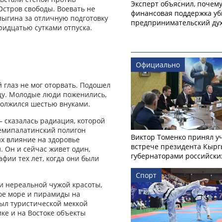
Эксперт объяснил, почем
Остров свободы. Воевать не
финансовая поддержка уб
лыгина за отличную подготовку
предпринимательский ду
ридцатью сутками отпуска.
Официально
й глаз не мог оторвать. Подошел
ицу. Молодые люди поженились,
должился шестью внуками.
– сказалась радиация, которой
 Семипалатинский полигон
Виктор Томенко принял у
их влияние на здоровье
встрече президента Кырг
. Он и сейчас живет один,
губернаторами российски
фии тех лет, когда они были
Спорт
и нереальной чужой красоты,
вое море и пирамиды на
 был туристической меккой
ике и на Востоке объекты