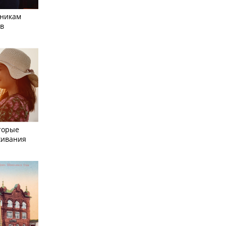
тникам
 в
торые
живания