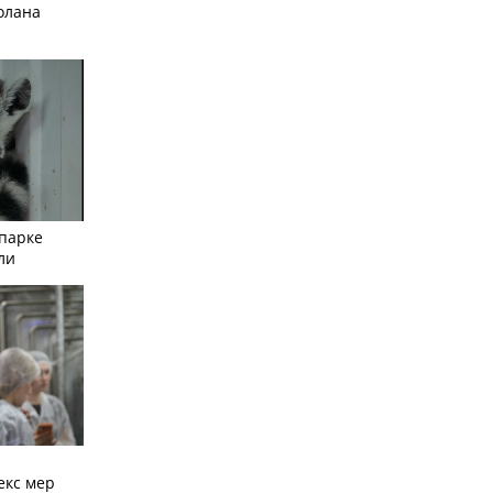
олана
опарке
ли
екс мер