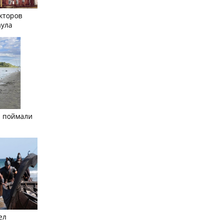
кторов
аула
а поймали
ел