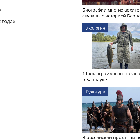
у
Биографии многих архите
связаны с историей Барн
 годах
Экология
11-килограммового сазан
в Барнауле
Культура
В российский прокат выш