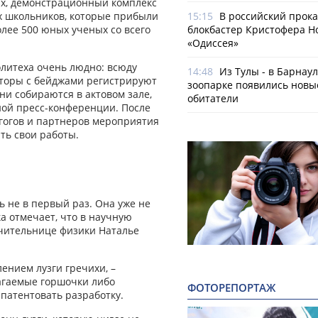
ах, демонстрационный комплекс
их школьников, которые прибыли
15:15
В российский прок
олее 500 юных ученых со всего
блокбастер Кристофера Н
«Одиссея»
олитеха очень людно: всюду
14:48
Из Тулы - в Барнаул
аторы с бейджами регистрируют
зоопарке появились новы
они собираются в актовом зале,
обитатели
ной пресс-конференции. После
агогов и партнеров мероприятия
ать свои работы.
ь не в первый раз. Она уже не
а отмечает, что в научную
учительнице физики Наталье
лением лузги гречихи, –
агаемые горшочки либо
ФОТОРЕПОРТАЖ
патентовать разработку.