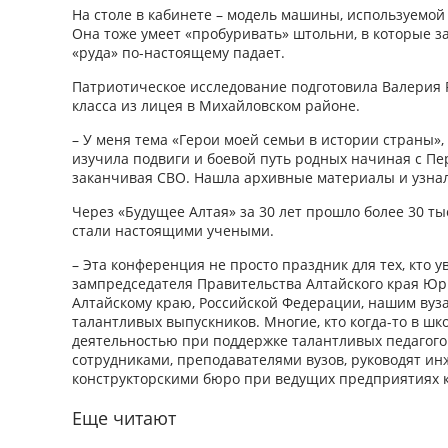
На столе в кабинете – модель машины, используемой
Она тоже умеет «пробуривать» штольни, в которые за
«руда» по-настоящему падает.
Патриотическое исследование подготовила Валерия 
класса из лицея в Михайловском районе.
– У меня тема «Герои моей семьи в истории страны», 
изучила подвиги и боевой путь родных начиная с П
заканчивая СВО. Нашла архивные материалы и узнала
Через «Будущее Алтая» за 30 лет прошло более 30 т
стали настоящими учеными.
– Эта конференция не просто праздник для тех, кто ув
зампредседателя Правительства Алтайского края Юр
Алтайскому краю, Российской Федерации, нашим вуз
талантливых выпускников. Многие, кто когда-то в ш
деятельностью при поддержке талантливых педагого
сотрудниками, преподавателями вузов, руководят и
конструкторскими бюро при ведущих предприятиях к
Еще читают