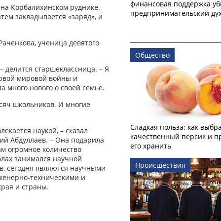
финансовая поддержка уб
 на Корбалихинском руднике.
предпринимательский ду
тем закладывается «заряд», и
Раченкова, ученица девятого
Общество
– делится старшеклассница. – Я
ервой мировой войны и
 много нового о своей семье.
ысяч школьников. И многие
Сладкая польза: как выбр
лекается наукой, – сказал
качественный персик и п
ий Абдуллаев. – Она подарила
его хранить
ам огромное количество
колах занимался научной
Происшествия
в, сегодня являются научными
нженерно-техническими и
рая и страны.