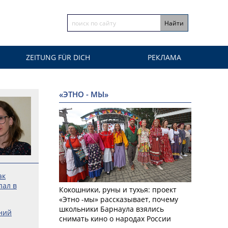
ZEITUNG FÜR DICH
РЕКЛАМА
«ЭТНО - МЫ»
ак
пал в
Кокошники, руны и тухья: проект
«Этно -мы» рассказывает, почему
школьники Барнаула взялись
ний
снимать кино о народах России