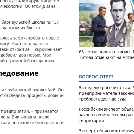
онн лузги, которую нигде не
ля экологии. Об этом Диана
з барнаульской школы № 137
о данным их блеска.
удалось зафиксировать новые
 могут быть переданы в
­таки открытие, – скромничает
65-летие полета в космос
 добавил два новых. Мои
Титова отмечают на Алта
той огромной базы данных.
ледование
ВОПРОС-ОТВЕТ
За неделю рассчитаться.
 из рубцовской школы № 6. Он
предприниматель законн
ет отследить процессы добычи
требовать долг до суда
Российский эксперт объя
 предприятий, – признается
закона о комплексном ра
Елена Викторовна после
территорий
стили по технике безопасности
Эксперт объяснил, почем