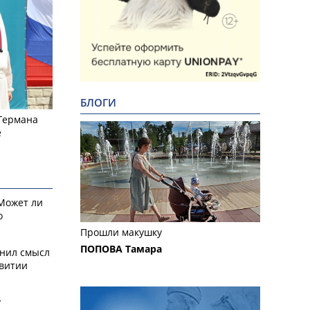
БЛОГИ
 Германа
е
 Может ли
о
Прошли макушку
ПОПОВА Тамара
снил смысл
звитии
у