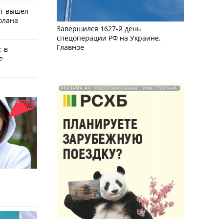
ат вышел
олана
Завершился 1627-й день
спецоперации РФ на Украине.
Главное
: в
е
РЕКЛАМА АО "РОССЕЛЬХОЗБАНК". ИНН 772511448.