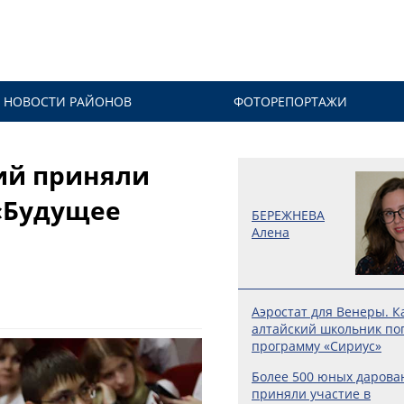
НОВОСТИ РАЙОНОВ
ФОТОРЕПОРТАЖИ
ий приняли
«Будущее
БЕРЕЖНЕВА
Алена
Аэростат для Венеры. К
алтайский школьник по
программу «Сириус»
Более 500 юных дарова
приняли участие в