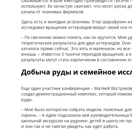
Оказывается, в крае ежегодно производятся тысячи т
используют. Ее зачастую сжигают, что несет риски д
узнала от знакомых фермеров.
Здесь есть и молодые астрономы. Егор Шарафулин и
исследовал вращение астероидов вокруг своей оси п
– По свечению можно понять, как он крутится. Мне 
теоретические результаты для двух астероидов. Они
каталоги прямо сейчас. Это хоть и маленькое, но все-
юноша. – Известно 3 тысячи периодов вращения, а я
результаты могут стать кирпичиком в составлении э
Добыча руды и семейное исс
Еще один участник конференции – Матвей Востриков
создал демонстрационный комплекс, который помож
руды.
– Мне было интересно собрать модели, полезные для
парень. – А идею подсказала моя руководительница 
школьной экскурсии на руднике: детей в шахту не пу
и они так и не смогли увидеть, как идет работа.