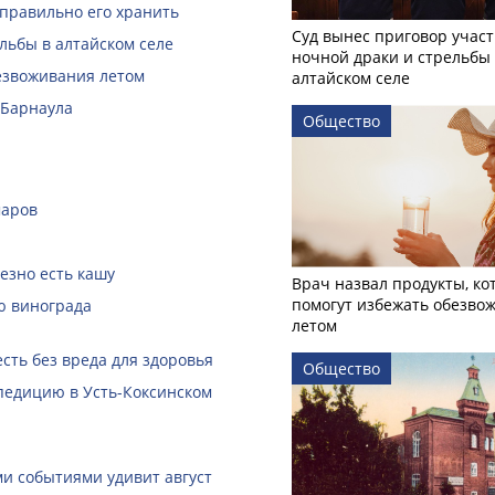
 правильно его хранить
Суд вынес приговор учас
льбы в алтайском селе
ночной драки и стрельбы
безвоживания летом
алтайском селе
 Барнаула
Общество
маров
езно есть кашу
Врач назвал продукты, ко
помогут избежать обезво
ю винограда
летом
сть без вреда для здоровья
Общество
педицию в Усть-Коксинском
ми событиями удивит август