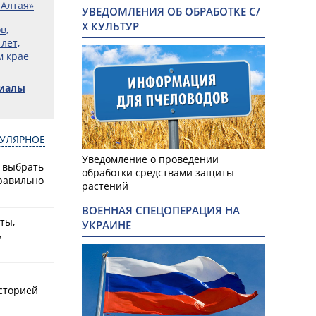
Алтая»
УВЕДОМЛЕНИЯ ОБ ОБРАБОТКЕ С/
Х КУЛЬТУР
в,
лет,
м крае
риалы
УЛЯРНОЕ
Уведомление о проведении
к выбрать
обработки средствами защиты
равильно
растений
Фото: Серг
ВОЕННАЯ СПЕЦОПЕРАЦИЯ НА
ты,
УКРАИНЕ
ь
историей