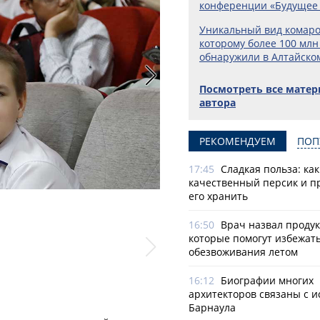
конференции «Будущее 
Уникальный вид комаро
которому более 100 млн 
обнаружили в Алтайско
Посмотреть все мате
автора
РЕКОМЕНДУЕМ
ПОП
17:45
Сладкая польза: ка
качественный персик и п
его хранить
Фото: Сергей Мешков
16:50
Врач назвал продук
которые помогут избежат
обезвоживания летом
16:12
Биографии многих
архитекторов связаны с 
Барнаула