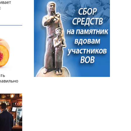
ивает
х
ать
равильно