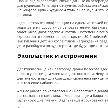
Новый вид биопластика, свежие данные об астероид
для рудников. Речь идет о научных работах алтайск
на конференцию «Будущее Алтая» в Барнаул. А это б
региона.
В день открытия конференции на одном из этажей п
ходят дети и подростки с преподавателями, организ
участников, дают подсказки гостям. Постепенно все 
где состоится торжественное открытие 30-й, юбилей
выступления детских коллективов, награждения пед
дети разойдутся по аудиториям, где будут презентов
Экопластик и астрономия
Десятиклассница из Славгорода Диана Колосова здес
просто участница, а член молодежного жюри. Девушк
деятельность пришла благодаря своей наставнице, 
Анатольевне Бабаниной.
– У нас работа по изготовлению биопластика с добав
рассказывает школьница. – Мы производим биоразл
мульчирующие пленки. В дальнейшем собираемся за