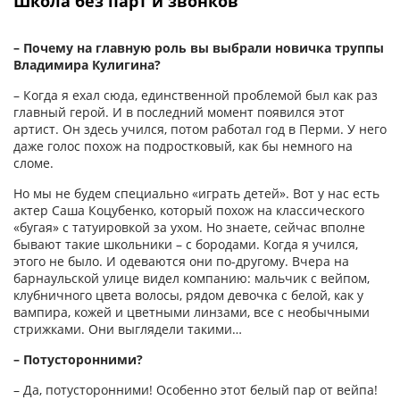
Школа без парт и звонков
– Почему на главную роль вы выбрали новичка труппы
Владимира Кулигина?
– Когда я ехал сюда, единственной проблемой был как раз
главный герой. И в последний момент появился этот
артист. Он здесь учился, потом работал год в Перми. У него
даже голос похож на подростковый, как бы немного на
сломе.
Но мы не будем специально «играть детей». Вот у нас есть
актер Саша Коцубенко, который похож на классического
«бугая» с татуировкой за ухом. Но знаете, сейчас вполне
бывают такие школьники – с бородами. Когда я учился,
этого не было. И одеваются они по-другому. Вчера на
барнаульской улице видел компанию: мальчик с вейпом,
клубничного цвета волосы, рядом девочка с белой, как у
вампира, кожей и цветными линзами, все с необычными
стрижками. Они выглядели такими…
– Потусторонними?
– Да, потусторонними! Особенно этот белый пар от вейпа!