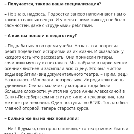
– Получается, такова ваша специализация?
– Не знаю, надеюсь. Подростки заново напоминают нам о
каких-то важных вещах. И у меня с ними никогда не было
сложностей, даже с «трудными» ребятами.
– А как вы попали в педагогику?
– Подрабатывал во время учебы. Но как-то я попросил
ребят поделиться историями из их жизни. И оказалось, у
каждого есть что рассказать. Они принесли гитары,
сочинили музыку к спектаклю. Мы набрали в парке мешки
осенних листьев и засыпали всю сцену. Это был чистой
воды вербатим (вид документального театра. – Прим. ред.).
Называлось «Монологи невзрослых». Их родители очень
удивились. Сейчас мальчик, у которого тогда были
большие сложности, учится на курсе Анны Алексахиной в
Санкт-Петербургском институте кино и телевидения, там
же еще три человека. Один поступил во ВГИК. Тот, кто был
главной оторвой, теперь староста курса.
– Сильно же вы на них повлияли!
– Нет! Я думаю, они просто поняли, что театр может быть и