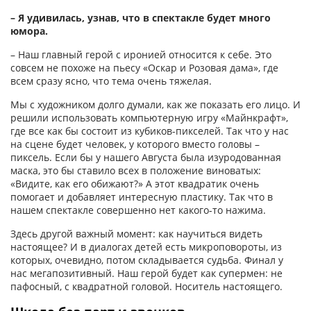
– Я удивилась, узнав, что в спектакле будет много
юмора.
– Наш главный герой с иронией относится к себе. Это
совсем не похоже на пьесу «Оскар и Розовая дама», где
всем сразу ясно, что тема очень тяжелая.
Мы с художником долго думали, как же показать его лицо. И
решили использовать компьютерную игру «Майнкрафт»,
где все как бы состоит из кубиков-пикселей. Так что у нас
на сцене будет человек, у которого вместо головы –
пиксель. Если бы у нашего Августа была изуродованная
маска, это бы ставило всех в положение виноватых:
«Видите, как его обижают?» А этот квадратик очень
помогает и добавляет интересную пластику. Так что в
нашем спектакле совершенно нет какого-то нажима.
Здесь другой важный момент: как научиться видеть
настоящее? И в диалогах детей есть микроповороты, из
которых, очевидно, потом складывается судьба. Финал у
нас мегапозитивный. Наш герой будет как супермен: не
пафосный, с квадратной головой. Носитель настоящего.