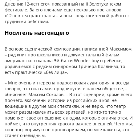
Дневник 12-летнего», показанный на II Золотухинском
фестивале. За его плечами еще несколько постановок
«12+» в театрах страны – и опыт педагогической работы с
трудными ребятами.
Носитель настоящего
В основе сценической композиции, написанной Максимом,
– ряд книг про школьников и документальный фильм
американского канала Эй-би-си Wonder boy о ребенке,
родившемся с редким синдромом Тричера Коллинза, то
есть практически «без лица».
– Мне очень интересна подростковая аудитория, я всегда
говорю, что она самая продвинутая в нашем обществе, –
объясняет Максим Соколов. – В этот сценарий, кроме всего
прочего, включены истории из российских школ, не
вошедшие в другие мои спектакли. Я не верю, что театр
может разом изменить всех зрителей, но кто-то точно
поменяет свое отношение к людям, которые отличаются. И
поймет, что внутренняя красота важнее внешней. Чего мы,
конечно, впрямую не проговариваем, но мне кажется, это
станет очевидным.