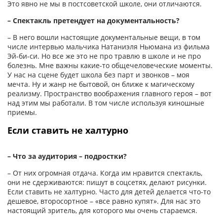
Это явно не мы в постсоветской школе, они отличаются.
– Спектакль претендует на документальность?
– В него вошли настоящие документальные вещи, в том
числе интервью мальчика Натаниэля Ньюмана из фильма
Эй-би-си. Но все же это не про травлю в школе и не про
болезнь. Мне важны какие-то общечеловеческие моменты.
У нас на сцене будет школа без парт и звонков – моя
мечта. Ну и жанр не бытовой, он ближе к магическому
реализму. Пространство воображения главного героя – вот
над этим мы работали. В том числе используя киношные
приемы.
Если ставить не халтурно
– Что за аудитория – подростки?
– От них огромная отдача. Когда им нравится спектакль,
они не сдерживаются: пишут в соцсетях, делают рисунки.
Если ставить не халтурно. Часто для детей делается что-то
дешевое, второсортное – «все равно купят». Для нас это
настоящий зритель, для которого мы очень стараемся.