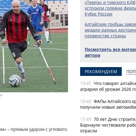
«Темпа» и томского КДВ
устроили голевую феер
Кубке России
Алтайские гребцы заво
медали разных достоин
первенстве страны
Посмотреть все мате
автора
РЕКОМЕНДУЕМ
ПОП
19:45
Что говорят алтайс
аграрии об урожае 2026 г
К"
18:40
ФАПы Алтайского к
получили новые автомоб
17:49
70 лет Дню строите
Барнауле чествовали раб
ом» – прямым ударом с углового.
отрасли