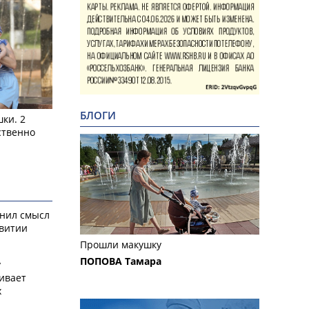
БЛОГИ
ки. 2
ственно
снил смысл
звитии
Прошли макушку
ПОПОВА Тамара
у
ивает
х