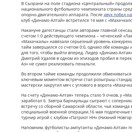
В Сызрани на поле стадиона «Центральный» продол
национального футбольного чемпионата страны сре
опорно-двигательного аппарата. После
двух побед на
клуб «Динамо-Алтай» встретился 14 мая с «Махачкало
Накануне дагестанцы стали авторами главной сенсац
счетом 1:0 действующего чемпиона – чеченский «Ла
«Махачкалы» навязали серьезный уровень конкурен
тайм завершился со счетом 0:0, однако обе команды
для того, чтобы выйти вперед. Лидер «Динамо-Алтая
Дмитрий Удалов в одном из эпизодов пробил в перек
Аз» не сумел реализовать пенальти.
Во втором тайме команды продолжили обмениваться
ключевым моментом встречи стал розыгрыш стандар
мастерски закрутил мяч с углового в ворота «Махачк
На счету «Динамо-Алтая» теперь стало 9 очков, у «Ма
заработал 6. Завтра барнаульцы сыграют с соперник
встречу со сборной Самарской области, чья команда
специальной военной операции.16 мая подопечные 
турнир игрой с клубом «Патриот НН» (Нижний Новгор
Напомним, футболисты-ампутанты «Динамо-Алтая» по