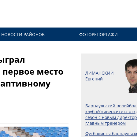
НОВОСТИ РАЙОНОВ
ФОТОРЕПОРТАЖИ
ыграл
 первое место
ЛИМАНСКИЙ
Евгений
даптивному
Барнаульский волейбо
клуб «Университет» отк
сезон с новым директо
главным тренером
Футболисты барнаульск