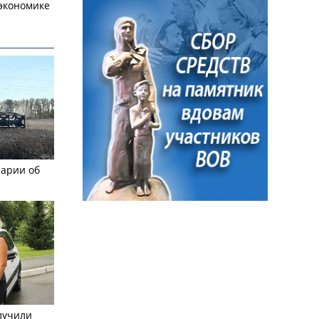
экономике
рарии об
лучили