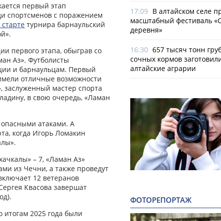
жается первый этап
17:09
В алтайском селе п
ди спортсменов с поражением
масштабный фестиваль «
 старте
турнира барнаульский
деревня»
й».
16:30
657 тысяч тонн гру
ии первого этапа, обыграв со
сочных кормов заготовил
ман Аз». Футболисты
алтайские аграрии
ции и барнаульцам. Первый
 имели отличные возможности
», заслуженный мастер спорта
ладину, в свою очередь, «Ламан
 опасными атаками. А
та, когда Игорь Ломакин
алы».
хачкалы» – 7, «Ламан Аз»
ами из Чечни, а также проведут
 включает 12 ветеранов
Сергея Квасова завершат
од).
ФОТОРЕПОРТАЖ
 итогам 2025 года были