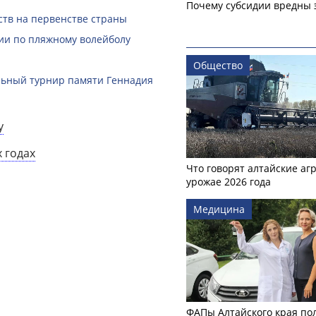
Почему субсидии вредны 
ств на первенстве страны
ии по пляжному волейболу
Общество
льный турнир памяти Геннадия
у
 годах
Что говорят алтайские аг
урожае 2026 года
Медицина
ФАПы Алтайского края по