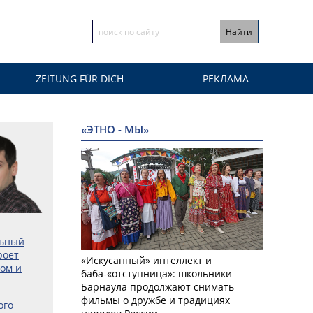
ZEITUNG FÜR DICH
РЕКЛАМА
«ЭТНО - МЫ»
льный
роет
«Искусанный» интеллект и
ром и
баба-«отступница»: школьники
Барнаула продолжают снимать
фильмы о дружбе и традициях
ого