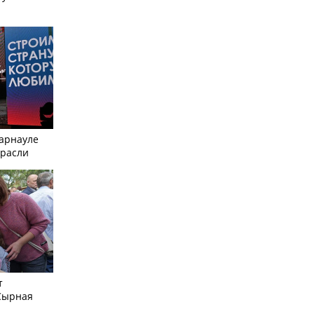
Барнауле
трасли
т
Сырная