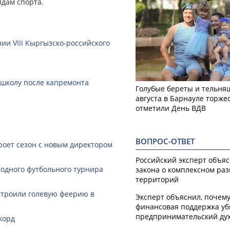
дам спорта.
ии VIII Кыргызско-российского
 школу после капремонта
Голубые береты и тельняш
августа в Барнауле торже
отметили День ВДВ
ВОПРОС-ОТВЕТ
роет сезон с новым директором
Российский эксперт объя
одного футбольного турнира
закона о комплексном ра
территорий
строили голевую феерию в
Эксперт объяснил, почем
финансовая поддержка уб
предпринимательский ду
корд