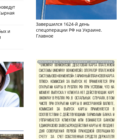
роведут
Сырная
Завершился 1624-й день
спецоперации РФ на Украине.
бых и
Главное
и
РЕКЛАМА АО "РОССЕЛЬХОЗБАНК". ИНН 772511448.