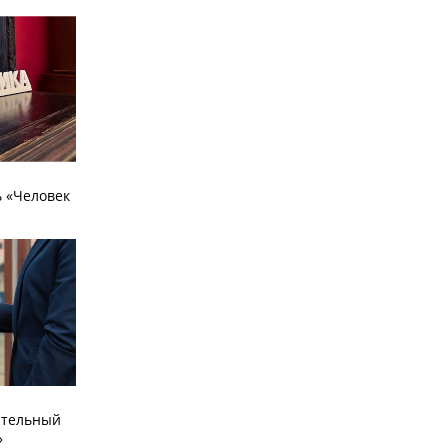
 «Человек
ательный
»