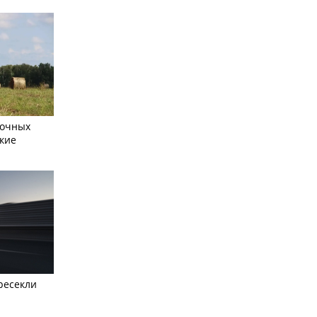
сочных
кие
ресекли