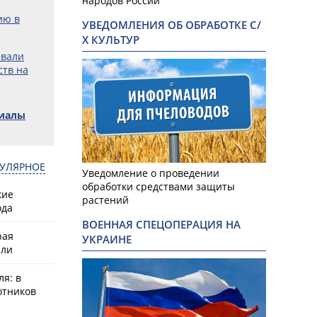
народов России
ию в
УВЕДОМЛЕНИЯ ОБ ОБРАБОТКЕ С/
Х КУЛЬТУР
евали
ств на
риалы
УЛЯРНОЕ
Уведомление о проведении
обработки средствами защиты
кие
растений
ода
ВОЕННАЯ СПЕЦОПЕРАЦИЯ НА
рая
УКРАИНЕ
или
ля: в
отников