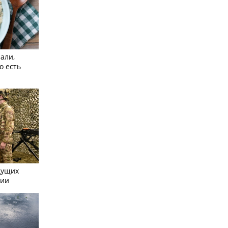
али,
о есть
дущих
сии