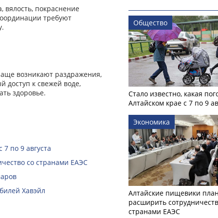
, вялость, покраснение
координации требуют
Общество
у.
й чаще возникают раздражения,
й доступ к свежей воде,
ть здоровье.
Стало известно, какая пог
Алтайском крае с 7 по 9 а
Экономика
 7 по 9 августа
чество со странами ЕАЭС
маров
билей Хавэйл
Алтайские пищевики пла
расширить сотрудничеств
странами ЕАЭС