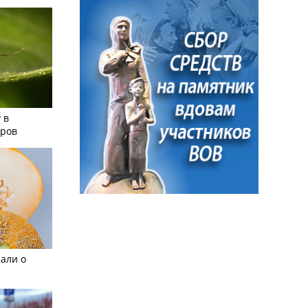
 в
аров
али о