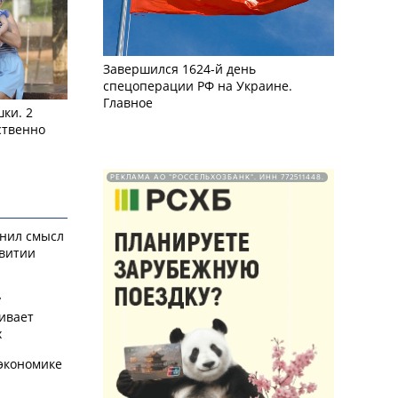
Завершился 1624-й день
спецоперации РФ на Украине.
Главное
ки. 2
ственно
РЕКЛАМА АО "РОССЕЛЬХОЗБАНК". ИНН 772511448.
снил смысл
звитии
у
ивает
х
экономике