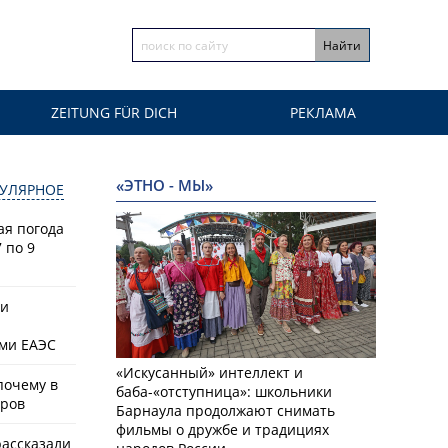
ZEITUNG FÜR DICH
РЕКЛАМА
«ЭТНО - МЫ»
УЛЯРНОЕ
ая погода
 по 9
ки
ами ЕАЭС
«Искусанный» интеллект и
почему в
баба-«отступница»: школьники
аров
Барнаула продолжают снимать
фильмы о дружбе и традициях
рассказали