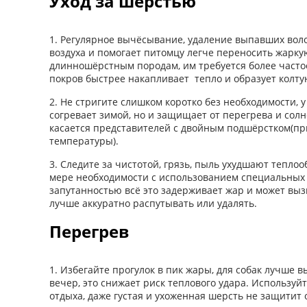
Уход за шерстью
1. Регулярное вычёсывание, удаление выпавших вол
воздуха и помогает питомцу легче переносить жарку
длинношёрстным породам, им требуется более частое
покров быстрее накапливает тепло и образует колту
2. Не стригите слишком коротко без необходимости, у
согревает зимой, но и защищает от перегрева и солн
касается представителей с двойным подшёрстком(пр
температуры).
3. Следите за чистотой, грязь, пыль ухудшают теплоо
мере необходимости с использованием специальных с
запутанностью всё это задерживает жар и может выз
лучше аккуратно распутывать или удалять.
Перегрев
1. Избегайте прогулок в пик жары, для собак лучше 
вечер, это снижает риск теплового удара. Используй
отдыха, даже густая и ухоженная шерсть не защитит 