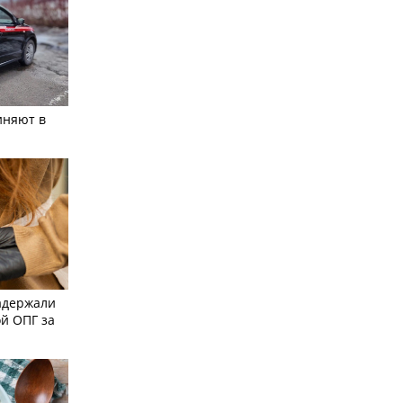
иняют в
адержали
й ОПГ за