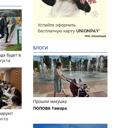
БЛОГИ
ода будет в
вгуста
Прошли макушку
ПОПОВА Тамара
нируют
о со