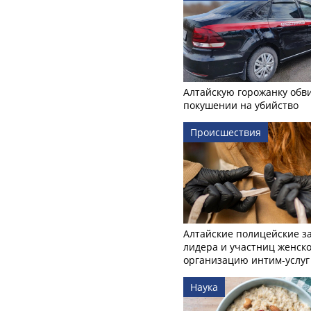
Алтайскую горожанку обв
покушении на убийство
Происшествия
Алтайские полицейские з
лидера и участниц женско
организацию интим-услуг
Наука