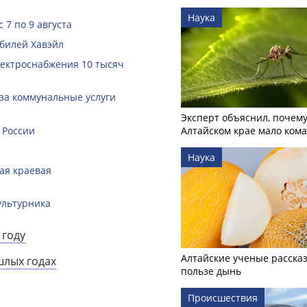
Наука
 7 по 9 августа
билей Хавэйл
лектроснабжения 10 тысяч
за коммунальные услуги
Эксперт объяснил, почему
 России
Алтайском крае мало ком
Наука
кая краевая
ультурника
 году
Алтайские ученые рассказ
шлых годах
пользе дынь
Происшествия