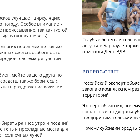
осков улучшает циркуляцию
ю погоду. Особое внимание к
 прочесывание, так как густой
ны(спутанная шерсть).
Голубые береты и тельняш
августа в Барнауле торже
 многих пород мех не только
отметили День ВДВ
ечных ожогов, особенно это
иродная система ригуляции
ВОПРОС-ОТВЕТ
бмен, мойте вашего друга по
редств, так же боритесь с
Российский эксперт объя
ывать раздражение кожи, их
закона о комплексном ра
территорий
Эксперт объяснил, почем
финансовая поддержка уб
предпринимательский ду
выбирать раннее утро и поздний
Почему субсидии вредны 
те тень и прохладные места для
от солнечных лучей.