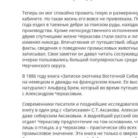
Теперь он мог спокойно прожить тихую и размеренну
кабинете. Но такая жизнь его вовсе не привлекала. П
года ездил в таежные дебри за поиском руды, находи
производства. Кроме непосредственного исполнения
двумя спутницами жизни Черкасова стали охота и ли
изменял никогда. Впечатления от путешествий, общ
факты, сведения о поведении промысловых животны
записывал. Свои заметки он давал читать сослуживца
очерки пользовались большой популярностью среди
Нерчинского округа.
В 1886 году книга «Записки охотника Восточной Сиби
на немецком и дважды на французском языке. Ее в
натуралист Альфред Брем, который во время путеше
с Александром Черкасовым.
Современники писателя и позднейшие исследователи 
книгу в один ряд с «Записками» С.Т. Аксакова. Алек
даже сибирским Аксаковым. А виднейший русский ох
отдает Черкасову предпочтение на том основании, чт
лишь о птицах, а у Черкасова – практически обо все
промысловое значение. Эта книга не только о зверях