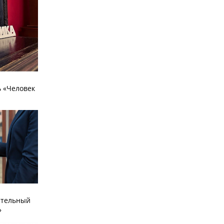
 «Человек
ательный
»