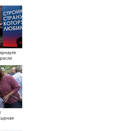
Барнауле
трасли
т
Сырная