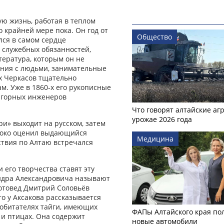
ю жизнь, работая в теплом
о крайней мере пока. Он год от
Общество
лся в самом сердце
 служебных обязанностей,
тература, которым он не
ения с людьми, занимательные
х Черкасов тщательно
м. Уже в 1860‑х его рукописные
 горных инженеров
Что говорят алтайские аг
урожае 2026 года
ри» выходит на русском, затем
ысоко оценил выдающийся
Медицина
ствия по Алтаю встречался
его творчества ставят эту
сандра Александровича называют
отовед Дмитрий Соловьёв
о у Аксакова рассказывается
х обитателях тайги, имеющих
ФАПы Алтайского края по
 и птицах. Она содержит
новые автомобили