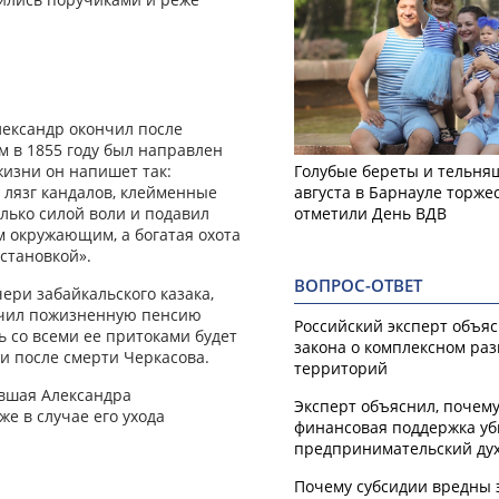
лександр окончил после
м в 1855 году был направлен
жизни он напишет так:
Голубые береты и тельняш
 лязг кандалов, клейменные
августа в Барнауле торже
олько силой воли и подавил
отметили День ВДВ
м окружающим, а богатая охота
становкой».
ВОПРОС-ОТВЕТ
ери забайкальского казака,
лучил пожизненную пенсию
Российский эксперт объя
пь со всеми ее притоками будет
закона о комплексном ра
и после смерти Черкасова.
территорий
авшая Александра
Эксперт объяснил, почем
е в случае его ухода
финансовая поддержка уб
предпринимательский ду
Почему субсидии вредны 