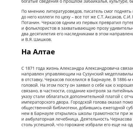
богатые сведения о прошлом Забайкалья, культуре, б
По мнению литературоведов, писатель смог поднять н
до него коллеги по цеху – все тот же С.Т. Аксаков, С.И.
Потанин. Черкасов одним из первых превратил путе
и фольклористов в захватывающую прозу удивительно
два десятилетия его наследниками в этом направлен
и В.Я. Шишков.
На Алтае
С 1871 года жизнь Александра Александровича связа
направлен управляющим на Сузунский медеплавильны
в отставку, Черкасов поселился в Барнауле. В 1886‑м
головой. На этом посту он заявил о себе как о хоро
связано, в частности, создание контроля за питейны
указу стали облагаться дополнительной платой с отч
императорского двора. Городской голова оказал пом
общественной библиотеки, добившись ежегодной суб
нем в Барнауле открылись школы грамотности при 
и амбулаторная лечебница. Деятельность Черкасова 
столь успешной, что горожане избрали его еще на од