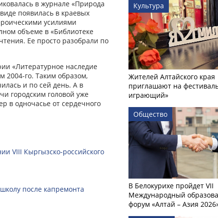
ликовалась в журнале «Природа
Культура
 виде появилась в краевых
героическими усилиями
лном объеме в «Библиотеке
 чтения. Ее просто разобрали по
серии «Литературное наследие
 2004-го. Таким образом,
Жителей Алтайского края
лась и по сей день. А в
приглашают на фестиваль
учи городским головой уже
играющий»
мер в одночасье от сердечного
Общество
ии VIII Кыргызско-российского
В Белокурихе пройдет VII
 школу после капремонта
Международный образов
форум «Алтай – Азия 2026