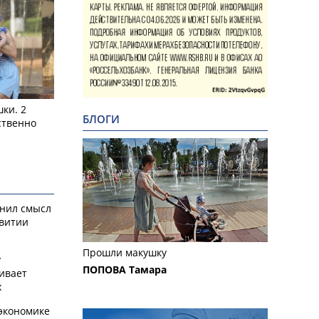
ки. 2
БЛОГИ
ственно
снил смысл
звитии
Прошли макушку
у
ПОПОВА Тамара
ивает
х
экономике