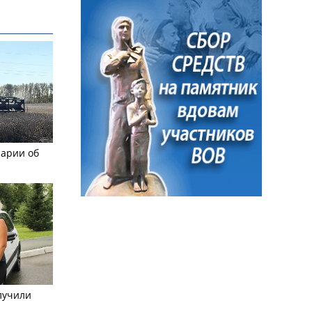
рарии об
лучили