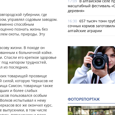
17:09
В алтайском селе п
масштабный фестиваль «
деревня»
овгородской губернии, где
ром, управлял содовым заводом.
16:30
657 тысяч тонн гру
ременно способным
сочных кормов заготовил
оценно познать жизнь без
алтайские аграрии
лем охоты, природы. Эту
сову жизни. В походе он
кованным к больничной койке.
и. Спасли его крепкое здоровье
т под напором трудностей,
л из последних.
своих товарищей прозвище
 силой, которую Черкасов не
вища Самсон, товарищи также
адших и более слабых
касов пользовался особым
ФОТОРЕПОРТАЖ
 Волков испытывал к нему
еркасов все же окончил курс,
е выпускники, в том числе
ились поручиками и реже