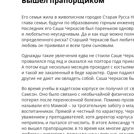
Вышел прапорщиком
Его семья жила в живописном городке Старая Русса Н
глава семьи, будучи по образованию горным инжене
Наследник его Саша Черкасов был пареньком однов
и любопытно неусидчивым. Да и как еще можно полн
определенного риска? Старший Черкасов был любите
любовь он прививал и всем трем сыновьям.
Однажды такие увлечения едва не стоили Саше Черка
провалился под лед и оказался на полтора года при
А потом еще несколько месяцев проходил с костылям
и такой же закаленный в беде характер. Одни падаю
другие не дают им овладеть собой. Саша Черкасов бы
Во время учебы в кадетском корпусе он получил от 
Самсон. Оно было связано с необычайной физической
потерял после перенесенной болезни. Помимо проз
называли его Мамкой – за трогательную заботу о мл
воспитанниках. Прямой и честный по характеру, Чер
уважением у преподавателей, хотя директор корпуса
неприязнь и пытался отчислить. В итоге Александр Ч
но вышел прапорщиком, в то время как многие други
любимцы директора, получали чины повыше, станов