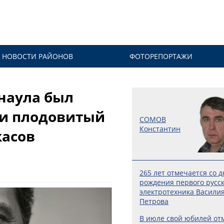
НОВОСТИ РАЙОНОВ
ФОТОРЕПОРТАЖИ
рнаула был
 и плодовитый
СОМОВ
Константин
касов
265 лет отмечается со д
рождения первого русск
электротехника Васили
Петрова
В июле свой юбилей от