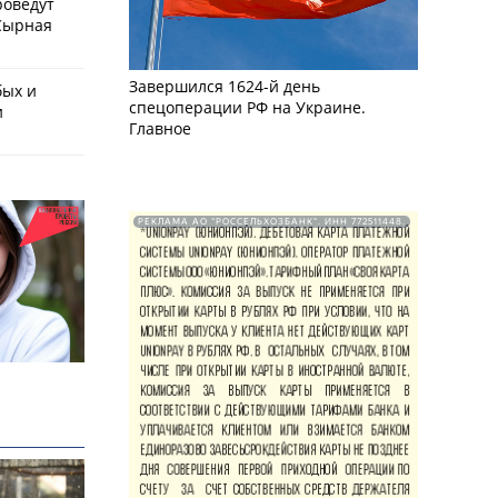
роведут
Сырная
Завершился 1624-й день
бых и
спецоперации РФ на Украине.
и
Главное
РЕКЛАМА АО "РОССЕЛЬХОЗБАНК". ИНН 772511448.