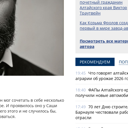
почетный гражданин
Алтайского края Виктор
Траутвейн
Как Козьма Фролов созд
первый в мире завод-а
Посмотреть все мате
автора
РЕКОМЕНДУЕМ
ПОП
19:45
Что говорят алтайс
аграрии об урожае 2026 г
18:40
ФАПы Алтайского к
получили новые автомоб
н мог сочетать в себе несколько
ое. И проявилось оно у Саши
17:49
70 лет Дню строите
его этого и не случилось бы,
Барнауле чествовали раб
рваться.
отрасли