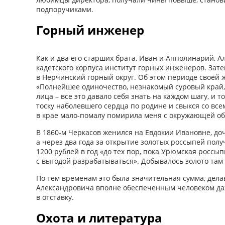
подпоручиками.
Горный инженер
Как и два его старших брата, Иван и Апполинарий, А
кадетского корпуса институт горных инженеров. Зате
в Нерчинский горный округ. Об этом периоде своей 
«Полнейшее одиночество, незнакомый суровый край,
лица – все это давало себя знать на каждом шагу, и т
тоску наболевшего сердца по родине и свыкся со все
в крае мало-помалу помирила меня с окружающей об
В 1860-м Черкасов женился на Евдокии Ивановне, доч
а через два года за открытие золотых россыпей по
1200 руб­лей в год «до тех пор, пока Урюмская россы
с выгодой разрабатываться». Добывалось золото там 
По тем временам это была значительная сумма, дел
Александровича вполне обеспеченным человеком даж
в отставку.
Охота и литература