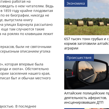
ктивно работая на
Экономика
оведать о нем читателям. Ведь
 в 1859 году крайне плодовитая
по ее биографии, никогда не
е, выпустила книгу
 на улицах Барнаула рассыпано
а еще там случаются такие
 а на роялях по клавишам лежит
657 тысяч тонн грубых и 
кормов заготовили алтайс
Черкасов, были не святочными
аграрии
а серьезным описанием уголка
Происшествия
е», которая впервые была
рода и охота». Обстоятельно
тории заселения нашего края,
писал быт и обычаи местного
Алтайские полицейские п
деятельность аферистов,
инсценировавших ДТП
дкостью. В последнее