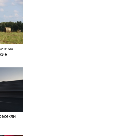
сочных
кие
ресекли