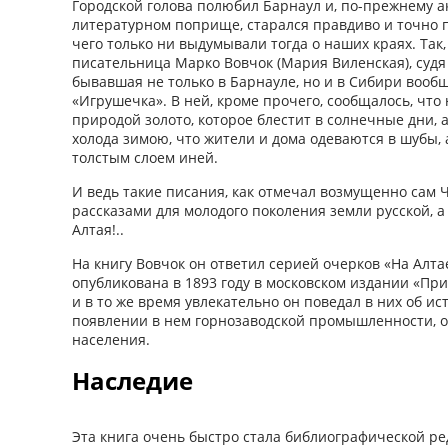
Городской голова полюбил Барнаул и, по-прежнему а
литературном поприще, старался правдиво и точно п
чего только ни выдумывали тогда о наших краях. Так,
писательница Марко Вовчок (Мария Виленская), судя 
бывавшая не только в Барнауле, но и в Сибири вообщ
«Игрушечка». В ней, кроме прочего, сообщалось, что
природой золото, которое блестит в солнечные дни, 
холода зимою, что жители и дома одеваются в шубы,
толстым слоем иней.
И ведь такие писания, как отмечал возмущенно сам 
рассказами для молодого поколения земли русской, 
Алтая!..
На книгу Вовчок он ответил серией очерков «На Алта
опубликована в 1893 году в московском издании «При
и в то же время увлекательно он поведал в них об ис
появлении в нем горнозаводской промышленности, о
населения.
Наследие
Эта книга очень быстро стала библиографической ре