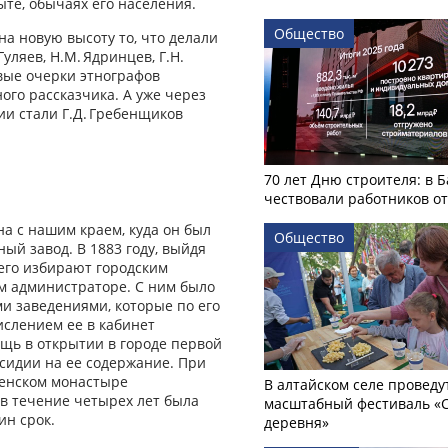
ыте, обычаях его населения.
Общество
а новую высоту то, что делали
 Гуляев, Н.М. Ядринцев, Г.Н.
вые очерки этнографов
го рассказчика. А уже через
ии стали Г.Д. Гребенщиков
70 лет Дню строителя: в 
чествовали работников о
на с нашим краем, куда он был
Общество
й завод. В 1883 году, выйдя
 его избирают городским
шем администраторе. С ним было
ми заведениями, которые по его
ислением ее в кабинет
ощь в открытии в городе первой
сидии на ее содержание. При
женском монастыре
В алтайском селе проведу
в течение четырех лет была
масштабный фестиваль «
ин срок.
деревня»