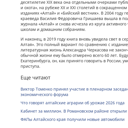
десятилетие ХIХ века она отдельными очерками пуб
и охота», на рубеже ХХ и ХХI столетий в сокращенном
изданиях «Алтай» и «Бийский вестник». В 2004 году 
краеведа Василия Фёдоровича Гришаева вышла в по
журнала «Алтай» и снова исчезла из круга активного
школам и домашним собраниям.
И наконец, в 2019 году книга вновь увидела свет в 
Алтая». Это полный вариант по сравнению с изданием
литературная жизнь Александра Черкасова не закончи
обычной жизни ему было отмерено всего 60 лет. Буд
Екатеринбурга, он, как принято говорить в России, у
приступа.
Еще читают
Виктор Томенко принял участие в пленарном заседан
экономического форума
Что говорят алтайские аграрии об урожае 2026 года
Кабинет за миллион. В Романовском районе открыли
ФАПы Алтайского края получили новые автомобили