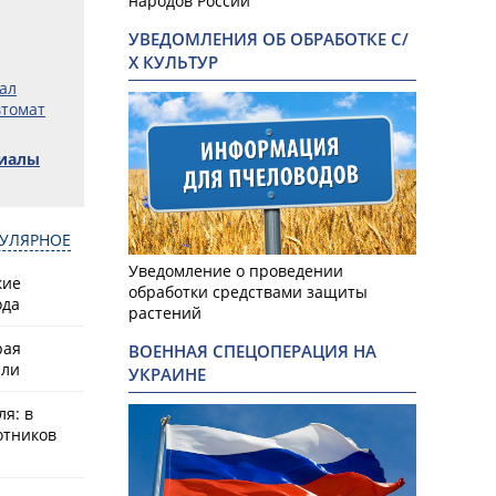
народов России
УВЕДОМЛЕНИЯ ОБ ОБРАБОТКЕ С/
Х КУЛЬТУР
ал
втомат
риалы
УЛЯРНОЕ
Уведомление о проведении
кие
обработки средствами защиты
ода
растений
рая
ВОЕННАЯ СПЕЦОПЕРАЦИЯ НА
или
УКРАИНЕ
ля: в
отников