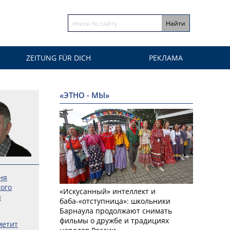
ZEITUNG FÜR DICH
РЕКЛАМА
«ЭТНО - МЫ»
ня
ого
«Искусанный» интеллект и
я
баба-«отступница»: школьники
Барнаула продолжают снимать
фильмы о дружбе и традициях
метит