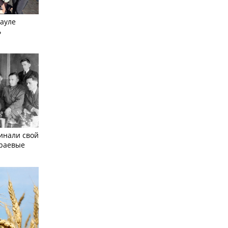
науле
ь
инали свой
краевые