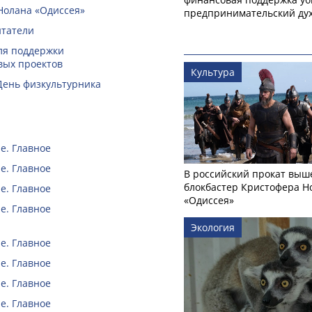
Нолана «Одиссея»
предпринимательский ду
итатели
ля поддержки
вых проектов
Культура
День физкультурника
е. Главное
е. Главное
В российский прокат выш
блокбастер Кристофера Н
е. Главное
«Одиссея»
е. Главное
Экология
е. Главное
е. Главное
е. Главное
е. Главное