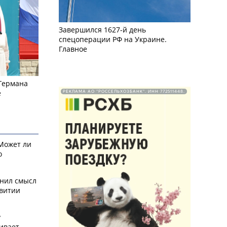
Завершился 1627-й день
спецоперации РФ на Украине.
Главное
 Германа
е
РЕКЛАМА АО "РОССЕЛЬХОЗБАНК". ИНН 772511448.
 Может ли
о
снил смысл
звитии
у
ивает