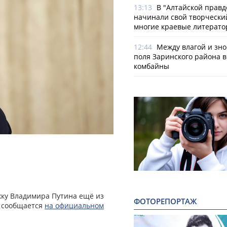
13:13
В "Алтайской правд
начинали свой творчески
многие краевые литерат
12:44
Между влагой и зно
поля Заринского района 
комбайны
жку Владимира Путина ещё из
ФОТОРЕПОРТАЖ
м сообщается
на официальном