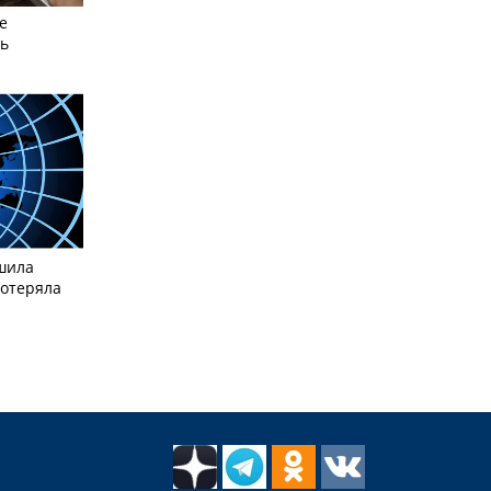
е
сь
шила
потеряла