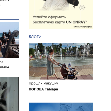
х
БЛОГИ
ел
олана
Прошли макушку
ПОПОВА Тамара