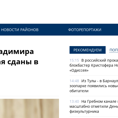
НОВОСТИ РАЙОНОВ
ФОТОРЕПОРТАЖИ
ладимира
РЕКОМЕНДУЕМ
ПОП
ая сданы в
15:15
В российский прок
блокбастер Кристофера Н
«Одиссея»
14:48
Из Тулы - в Барнаул
зоопарке появились новы
обитатели
13:40
На Гребном канале 
масштабно отметили Ден
физкультурника