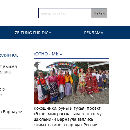
ZEITUNG FÜR DICH
РЕКЛАМА
«ЭТНО - МЫ»
УЛЯРНОЕ
ат вышел
олана
: в
е
Кокошники, руны и тухья: проект
в Барнауле
«Этно -мы» рассказывает, почему
ь
школьники Барнаула взялись
снимать кино о народах России