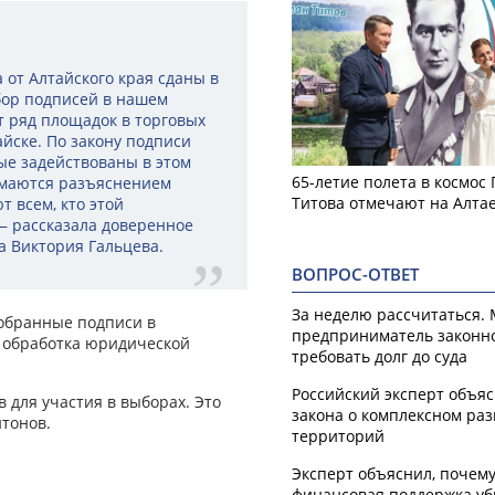
от Алтайского края сданы в
бор подписей в нашем
ет ряд площадок в торговых
айске. По закону подписи
рые задействованы в этом
65-летие полета в космос
нимаются разъяснением
Титова отмечают на Алта
 всем, кто этой
— рассказала доверенное
а Виктория Гальцева.
ВОПРОС-ОТВЕТ
За неделю рассчитаться.
собранные подписи в
предприниматель законн
 обработка юридической
требовать долг до суда
Российский эксперт объя
 для участия в выборах. Это
закона о комплексном ра
тонов.
территорий
Эксперт объяснил, почем
финансовая поддержка уб