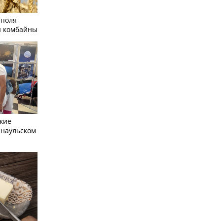
 поля
и комбайны
кие
рнаульском