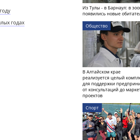
Из Тулы - в Барнаул: в зо
году
появились новые обитате
шлых годах
Общество
В Алтайском крае
реализуется целый компл
для поддержки предприни
от консультаций до марк
проектов
Спорт