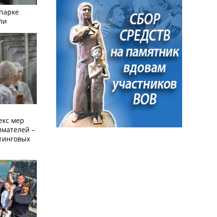
опарке
ли
екс мер
мателей –
етинговых