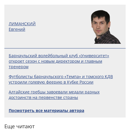
ЛИМАНСКИЙ
Евгений
Барнаульский волейбольный клуб «Университет»
откроет сезон с новым директором и главным
тренером
Футболисты барнаульского «Темпа» и томского КДВ
устроили голевую феерию в Кубке России
Алтайские гребцы завоевали медали разных
достоинств на первенстве страны
Посмотреть все материалы автора
Еще читают