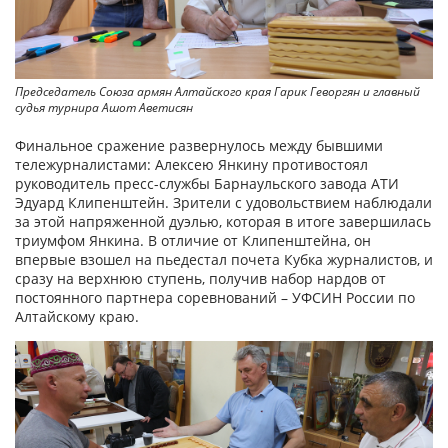
Председатель Союза армян Алтайского края Гарик Геворгян и главный
судья турнира Ашот Аветисян
Финальное сражение развернулось между бывшими
тележурналистами: Алексею Янкину противостоял
руководитель пресс-службы Барнаульского завода АТИ
Эдуард Клипенштейн. Зрители с удовольствием наблюдали
за этой напряженной дуэлью, которая в итоге завершилась
триумфом Янкина. В отличие от Клипенштейна, он
впервые взошел на пьедестал почета Кубка журналистов, и
сразу на верхнюю ступень, получив набор нардов от
постоянного партнера соревнований – УФСИН России по
Алтайскому краю.