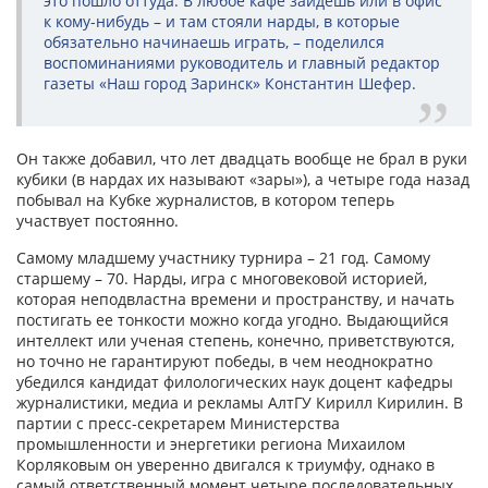
это пошло оттуда. В любое кафе зайдешь или в офис
к кому-нибудь – и там стояли нарды, в которые
обязательно начинаешь играть, – поделился
воспоминаниями руководитель и главный редактор
газеты «Наш город Заринск» Константин Шефер.
Он также добавил, что лет двадцать вообще не брал в руки
кубики (в нардах их называют «зары»), а четыре года назад
побывал на Кубке журналистов, в котором теперь
участвует постоянно.
Самому младшему участнику турнира – 21 год. Самому
старшему – 70. Нарды, игра с многовековой историей,
которая неподвластна времени и пространству, и начать
постигать ее тонкости можно когда угодно. Выдающийся
интеллект или ученая степень, конечно, приветствуются,
но точно не гарантируют победы, в чем неоднократно
убедился кандидат филологических наук доцент кафедры
журналистики, медиа и рекламы АлтГУ Кирилл Кирилин. В
партии с пресс-секретарем Министерства
промышленности и энергетики региона Михаилом
Корляковым он уверенно двигался к триумфу, однако в
самый ответственный момент четыре последовательных