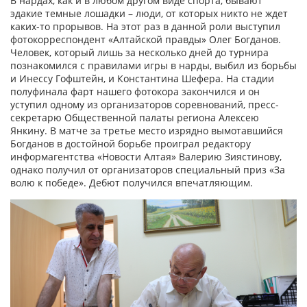
В нардах, как и в любом другом виде спорта, бывают
эдакие темные лошадки – люди, от которых никто не ждет
каких-то прорывов. На этот раз в данной роли выступил
фотокорреспондент «Алтайской правды» Олег Богданов.
Человек, который лишь за несколько дней до турнира
познакомился с правилами игры в нарды, выбил из борьбы
и Инессу Гофштейн, и Константина Шефера. На стадии
полуфинала фарт нашего фотокора закончился и он
уступил одному из организаторов соревнований, пресс-
секретарю Общественной палаты региона Алексею
Янкину. В матче за третье место изрядно вымотавшийся
Богданов в достойной борьбе проиграл редактору
информагентства «Новости Алтая» Валерию Зиястинову,
однако получил от организаторов специальный приз «За
волю к победе». Дебют получился впечатляющим.