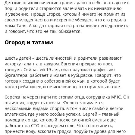
Детские психологические травмы дают о себе знать до сих
пор, и родители стараются залечивать их ненавязчиво
и уверенно. Проще Егорке, который ничего не помнит из
своего младенчества и искренне убежден, что его родила
мама Таня. А когда старшая сестра начинает его дразнить
и говорит, что это не так, обижается.
Огород и татами
Шесть детей – шесть личностей, и родители развивают
искорку таланта в каждом. Евгения прекрасно поет,
танцует. Сейчас ей 19 лет, она получила профессию
бухгалтера, работает и живет в Рубцовске. Говорит, что
готова к созданию собственной семьи, в которой будет
много ребятишек, и не исключено, что приемных тоже.
Серёжа намерен идти по стопам отца, сотрудника МЧС. Он
отличник, гордость школы. Юноша занимается
несколькими видами спорта, в том числе самбо и легкой
атлетикой, где у него особые успехи. Сергей – главный
помощник отца, который после суточной смены еще
работает на СТО в соседнем селе. Что‑то починить,
принести воду, вскопать грядки, порубить дрова для него