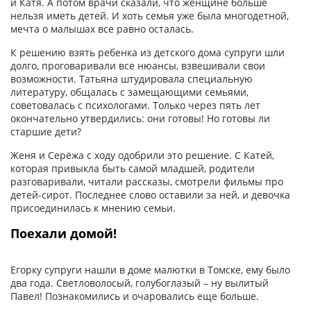
и Катя. А потом врачи сказали, что женщине больше
нельзя иметь детей. И хоть семья уже была многодетной,
мечта о малышах все равно осталась.
К решению взять ребенка из детского дома супруги шли
долго, проговаривали все нюансы, взвешивали свои
возможности. Татьяна штудировала специальную
литературу, общалась с замещающими семьями,
советовалась с психологами. Только через пять лет
окончательно утвердились: они готовы! Но готовы ли
старшие дети?
Женя и Серёжа с ходу одобрили это решение. С Катей,
которая привыкла быть самой младшей, родители
разговаривали, читали рассказы, смотрели фильмы про
детей-­сирот. Последнее слово оставили за ней, и девочка
присоединилась к мнению семьи.
Поехали домой!
Егорку супруги нашли в доме малютки в Томске, ему было
два года. Светловолосый, голубоглазый – ну вылитый
Павел! Познакомились и очаровались еще больше.