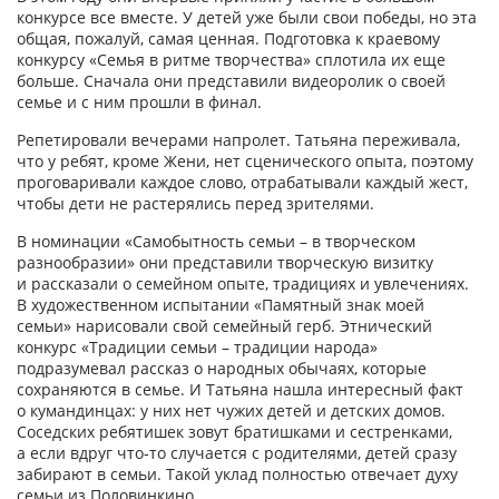
конкурсе все вместе. У детей уже были свои победы, но эта
общая, пожалуй, самая ценная. Подготовка к краевому
конкурсу «Семья в ритме творчества» сплотила их еще
больше. Сначала они представили видеоролик о своей
семье и с ним прошли в финал.
Репетировали вечерами напролет. Татьяна переживала,
что у ребят, кроме Жени, нет сценического опыта, поэтому
проговаривали каждое слово, отрабатывали каждый жест,
чтобы дети не растерялись перед зрителями.
В номинации «Самобытность семьи – в творческом
разнообразии» они представили творческую визитку
и рассказали о семейном опыте, традициях и увлечениях.
В художественном испытании «Памятный знак моей
семьи» нарисовали свой семейный герб. Этнический
конкурс «Традиции семьи – традиции народа»
подразумевал рассказ о народных обычаях, которые
сохраняются в семье. И Татьяна нашла интересный факт
о кумандинцах: у них нет чужих детей и детских домов.
Соседских ребятишек зовут братишками и сестренками,
а если вдруг что‑то случается с родителями, детей сразу
забирают в семьи. Такой уклад полностью отвечает духу
семьи из Половинкино.