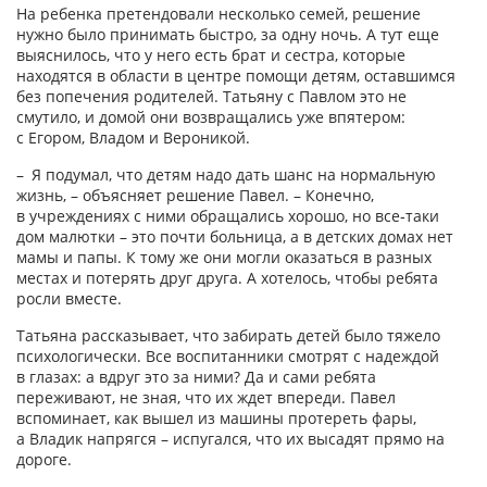
На ребенка претендовали несколько семей, решение
нужно было принимать быстро, за одну ночь. А тут еще
выяснилось, что у него есть брат и сестра, которые
находятся в области в центре помощи детям, оставшимся
без попечения родителей. Татьяну с Павлом это не
смутило, и домой они возвращались уже впятером:
с Егором, Владом и Вероникой.
– Я подумал, что детям надо дать шанс на нормальную
жизнь, – объясняет решение Павел. – Конечно,
в учреждениях с ними обращались хорошо, но все‑таки
дом малютки – это почти больница, а в детских домах нет
мамы и папы. К тому же они могли оказаться в разных
местах и потерять друг друга. А хотелось, чтобы ребята
росли вместе.
Татьяна рассказывает, что забирать детей было тяжело
психологически. Все воспитанники смотрят с надеждой
в глазах: а вдруг это за ними? Да и сами ребята
переживают, не зная, что их ждет впереди. Павел
вспоминает, как вышел из машины протереть фары,
а Владик напрягся – испугался, что их высадят прямо на
дороге.