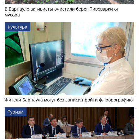
В Барнауле активисты очистили берег Пивоварки от
мусора
Культура
Жители Барнаула могут без записи пройти флюорографию
Туризм