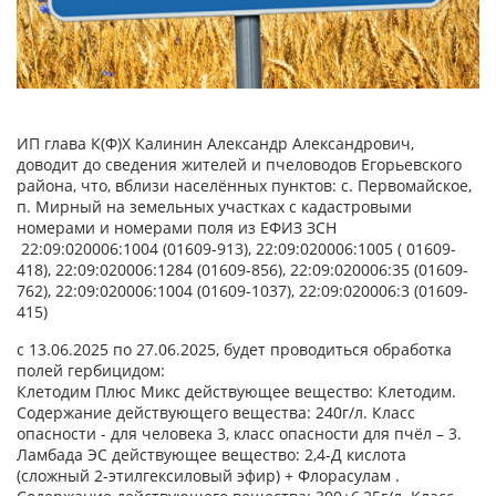
ИП глава К(Ф)Х Калинин Александр Александрович,
доводит до сведения жителей и пчеловодов Егорьевского
района, что, вблизи населённых пунктов: с. Первомайское,
п. Мирный на земельных участках с кадастровыми
номерами и номерами поля из ЕФИЗ ЗСН
22:09:020006:1004 (01609-913), 22:09:020006:1005 ( 01609-
418), 22:09:020006:1284 (01609-856), 22:09:020006:35 (01609-
762), 22:09:020006:1004 (01609-1037), 22:09:020006:3 (01609-
415)
с 13.06.2025 по 27.06.2025, будет проводиться обработка
полей гербицидом:
Клетодим Плюс Микс действующее вещество: Клетодим.
Содержание действующего вещества: 240г/л. Класс
опасности - для человека 3, класс опасности для пчёл – 3.
Ламбада ЭС действующее вещество: 2,4-Д кислота
(сложный 2-этилгексиловый эфир) + Флорасулам .