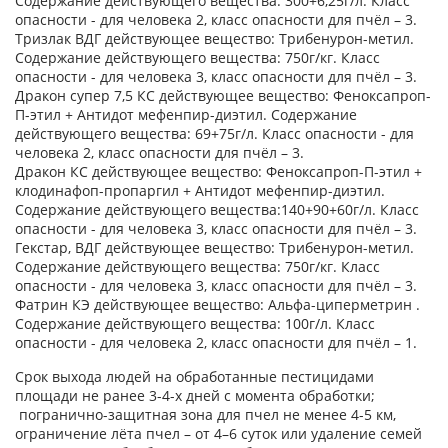
Содержание действующего вещества: 300+6,25г/л. Класс
опасности - для человека 2, класс опасности для пчёл – 3.
Тризлак ВДГ действующее вещество: Трибенурон-метил.
Содержание действующего вещества: 750г/кг. Класс
опасности - для человека 3, класс опасности для пчёл – 3.
Дракон супер 7,5 КС действующее вещество: Феноксапроп-
П-этил + Антидот мефенпир-диэтил. Содержание
действующего вещества: 69+75г/л. Класс опасности - для
человека 2, класс опасности для пчёл – 3.
Дракон КС действующее вещество: Феноксапроп-П-этил +
клодинафоп-пропаргил + Антидот мефенпир-диэтил.
Содержание действующего вещества:140+90+60г/л. Класс
опасности - для человека 3, класс опасности для пчёл – 3.
Гекстар, ВДГ действующее вещество: Трибенурон-метил.
Содержание действующего вещества: 750г/кг. Класс
опасности - для человека 3, класс опасности для пчёл – 3.
Фатрин КЭ действующее вещество: Альфа-циперметрин .
Содержание действующего вещества: 100г/л. Класс
опасности - для человека 2, класс опасности для пчёл – 1.
Срок выхода людей на обработанные пестицидами
площади не ранее 3-4-х дней с момента обработки;
погранично-защитная зона для пчел не менее 4-5 км,
ограничение лёта пчел – от 4–6 суток или удаление семей