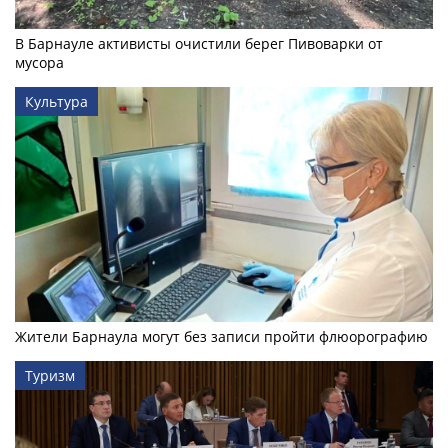
В Барнауле активисты очистили берег Пивоварки от
мусора
Культура
Жители Барнаула могут без записи пройти флюорографию
Туризм