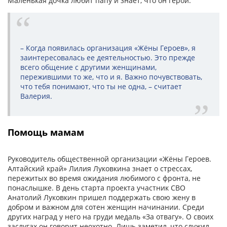
Маленькая дочка любит папу и знает, что он герой.
– Когда появилась организация «Жёны Героев», я
заинтересовалась ее деятельностью. Это прежде
всего общение с другими женщинами,
пережившими то же, что и я. Важно почувствовать,
что тебя понимают, что ты не одна, – считает
Валерия.
Помощь мамам
Руководитель общественной организации «Жёны Героев.
Алтайский край» Лилия Луковкина знает о стрессах,
пережитых во время ожидания любимого с фронта, не
понаслышке. В день старта проекта участник СВО
Анатолий Луковкин пришел поддержать свою жену в
добром и важном для сотен женщин начинании. Среди
других наград у него на груди медаль «За отвагу». О своих
заслугах он говорит неохотно. Лишь заметил, что служил