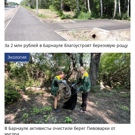
За 2 млн рублей в Барнауле благоустроят березовую рощу
Экология
В Барнауле активисты очистили берег Пивоварки от
мусора