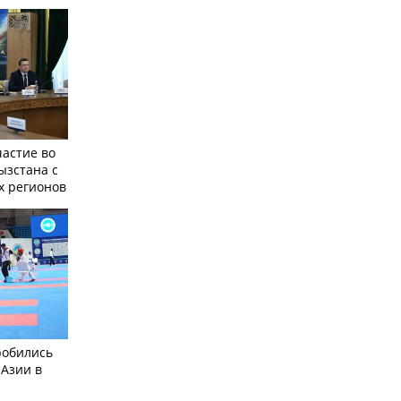
частие во
ызстана с
х регионов
робились
 Азии в