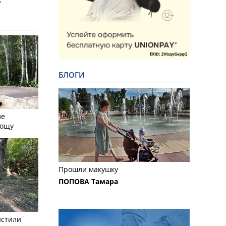
БЛОГИ
ле
рощу
Прошли макушку
ПОПОВА Тамара
истили