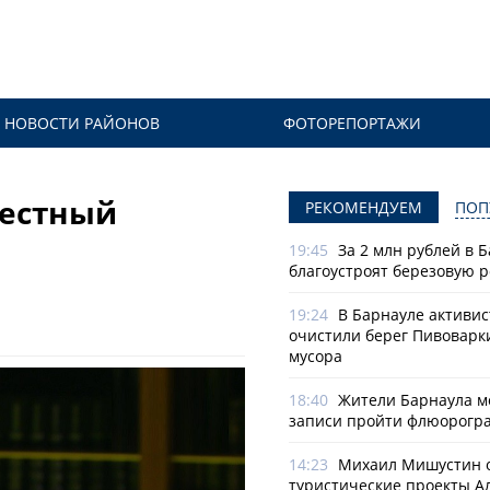
НОВОСТИ РАЙОНОВ
ФОТОРЕПОРТАЖИ
вестный
РЕКОМЕНДУЕМ
ПОП
19:45
За 2 млн рублей в 
благоустроят березовую 
19:24
В Барнауле активи
очистили берег Пивоварк
мусора
18:40
Жители Барнаула мо
записи пройти флюорогр
14:23
Михаил Мишустин 
туристические проекты А