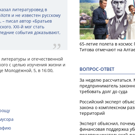
казал литературовед в
«Хотя и не известен русскому
, – писал автор «Братьев
кого. XXI-й мог стать
ледние события доказывают,
65-летие полета в космос
Титова отмечают на Алта
й литературы и отечественной
кого с целью изучения жизни и
ВОПРОС-ОТВЕТ
е Молодёжной, 5, в 16:00,
За неделю рассчитаться.
предприниматель законн
требовать долг до суда
Российский эксперт объя
закона о комплексном ра
 рощу
территорий
мусора
Эксперт объяснил, почем
рафию
финансовая поддержка уб
предпринимательский ду