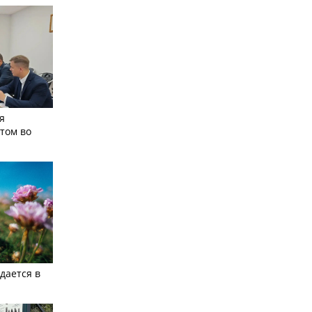
я
том во
дается в