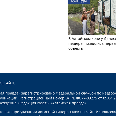
Культура
В Алтайском крае у Денис
пещеры появились первы
объекты
О САЙТЕ
я правда» зарегистрировано Федеральной службой по надзору
уникаций. Регистрационный номер ЭЛ № ФС77-89275 от 09.04.2
реждение «Редакция газеты «Алтайская правда»
олько при указании активной гиперссылки на сайт. Использов