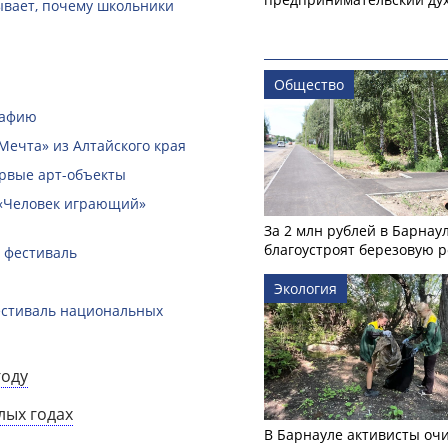
зывает, почему школьники
Общество
рафию
Мечта» из Алтайского края
ервые арт-объекты
 «Человек играющий»
За 2 млн рублей в Барнау
благоустроят березовую 
 фестиваль
Экология
естиваль национальных
году
лых годах
В Барнауле активисты оч