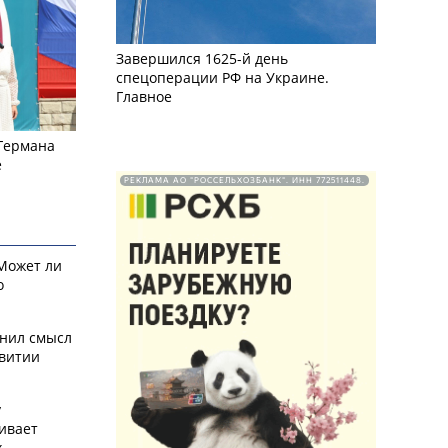
Завершился 1625-й день
спецоперации РФ на Украине.
Главное
 Германа
е
РЕКЛАМА АО "РОССЕЛЬХОЗБАНК". ИНН 772511448.
 Может ли
о
снил смысл
звитии
у
ивает
х