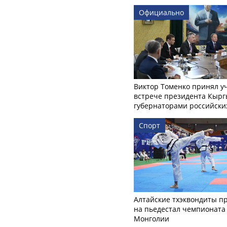
Официально
Виктор Томенко принял у
встрече президента Кырг
губернаторами российски
Спорт
Алтайские тхэквондиты п
на пьедестал чемпионата
Монголии