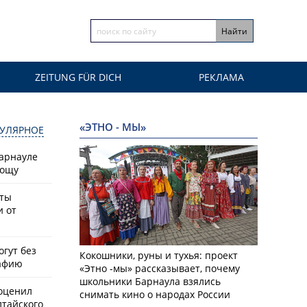
ZEITUNG FÜR DICH
РЕКЛАМА
«ЭТНО - МЫ»
УЛЯРНОЕ
Барнауле
рощу
сты
и от
гут без
Кокошники, руны и тухья: проект
афию
«Этно -мы» рассказывает, почему
школьники Барнаула взялись
оценил
снимать кино о народах России
лтайского