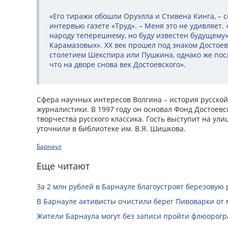
«Его тиражи обошли Оруэлла и Стивена Кинга, – с
интервью газете «Труд». – Меня это не удивляет. 
народу теперешнему, но буду известен будущему»
Карамазовых». XX век прошел под знаком Достоевс
столетием Шекспира или Пушкина, однако же пос
что на дворе снова век Достоевского».
Сфера научных интересов Волгина – история русско
журналистики. В 1997 году он основал Фонд Достоевс
творчества русского классика. Гость выступит на улиц
уточнили в библиотеке им. В.Я. Шишкова.
Барнаул
Еще читают
За 2 млн рублей в Барнауле благоустроят березовую
В Барнауле активисты очистили берег Пивоварки от 
Жители Барнаула могут без записи пройти флюорог