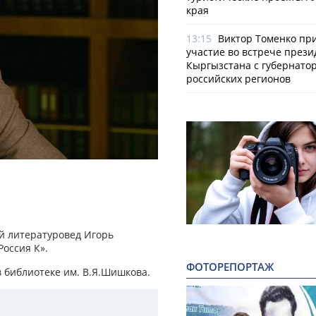
края
13:15
Виктор Томенко пр
участие во встрече прези
Кыргызстана с губернато
российских регионов
й литературовед Игорь
Россия К».
ФОТОРЕПОРТАЖ
 библиотеке им. В.Я.Шишкова.