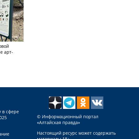
овой
е арт-
 в сфере
© Информационный портал
025
«Алтайская правда»
Настоящий ресурс может содержать
ание
материалы 18+