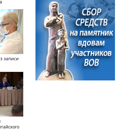
а
з записи
л
лтайского