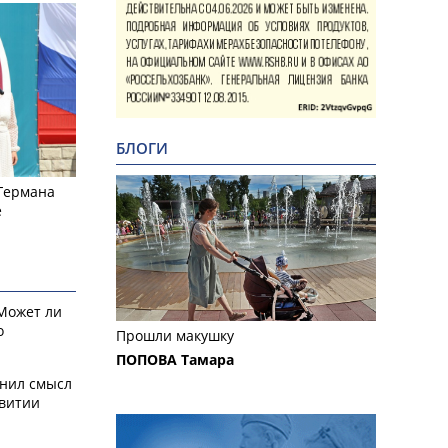
БЛОГИ
 Германа
е
 Может ли
о
Прошли макушку
ПОПОВА Тамара
снил смысл
звитии