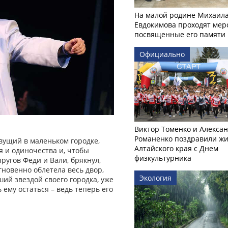
На малой родине Михаил
Евдокимова проходят мер
посвященные его памяти
Официально
Виктор Томенко и Алекса
Романенко поздравили ж
ивущий в маленьком городке,
Алтайского края с Днем
 и одиночества и, чтобы
физкультурника
ругов Феди и Вали, брякнул,
гновенно облетела весь двор,
Экология
ий звездой своего городка, уже
ь ему остаться – ведь теперь его