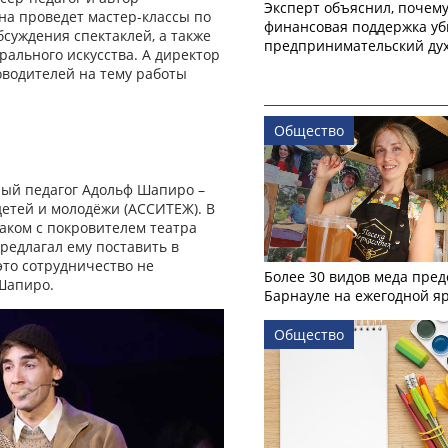
Эксперт объяснил, почем
на проведет мастер-классы по
финансовая поддержка уб
бсуждения спектаклей, а также
предпринимательский ду
рального искусства. А директор
водителей на тему работы
Общество
ный педагог Адольф Шапиро –
етей и молодёжи (АССИТЕЖ). В
наком с покровителем театра
редлагал ему поставить в
это сотрудничество не
Более 30 видов меда пред
 Шапиро.
Барнауле на ежегодной я
Общество