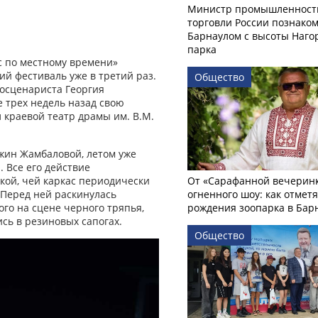
Министр промышленност
торговли России познаком
Барнаулом с высоты Наго
парка
с по местному времени»
ий фестиваль уже в третий раз.
Общество
о­сценариста Георгия
 трех недель назад свою
 краевой театр драмы им. В.М.
жин Жамбаловой, летом уже
 Все его действие
От «Сарафанной вечеринк
кой, чей каркас периодически
огненного шоу: как отмет
Перед ней раскинулась
рождения зоопарка в Бар
го на сцене черного тряпья,
сь в резиновых сапогах.
Общество