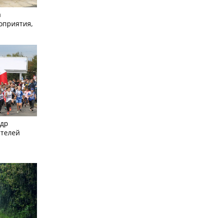
а
оприятия,
ндр
ителей