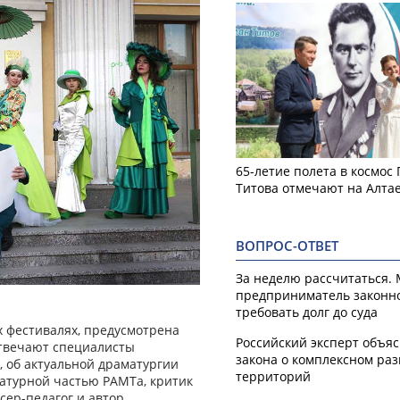
65-летие полета в космос
Титова отмечают на Алта
ВОПРОС-ОТВЕТ
За неделю рассчитаться.
предприниматель законн
требовать долг до суда
х фестивалях, предусмотрена
Российский эксперт объя
отвечают специалисты
закона о комплексном ра
, об актуальной драматургии
территорий
ратурной частью РАМТа, критик
сер-педагог и автор