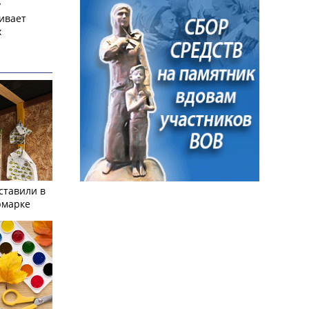
у
ивает
х
ставили в
рмарке