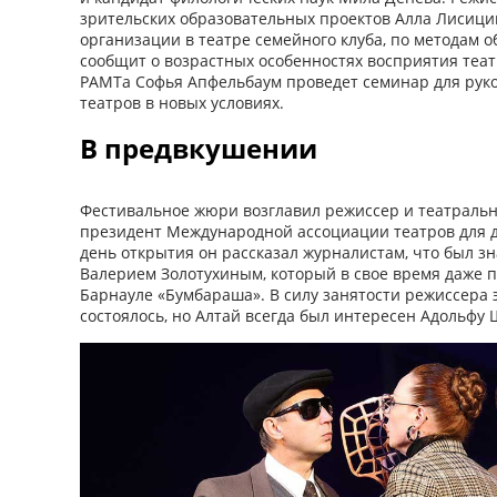
зрительских образовательных проектов Алла Лисици
организации в театре семейного клуба, по методам о
сообщит о возрастных особенностях восприятия теат
РАМТа Софья Апфельбаум проведет семинар для руко
театров в новых условиях.
В предвкушении
Фестивальное жюри возглавил режиссер и театраль
президент Международной ассоциации театров для д
день открытия он рассказал журналистам, что был з
Валерием Золотухиным, который в свое время даже п
Барнауле «Бумбараша». В силу занятости режиссера 
состоялось, но Алтай всегда был интересен Адольфу