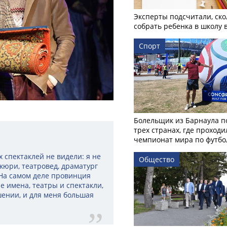
Эксперты подсчитали, ско
собрать ребенка в школу 
Спорт
Болельщик из Барнаула п
трех странах, где проходи
чемпионат мира по футбо
 спектаклей не видели: я не
Общество
жюри, театровед, драматург
 На самом деле провинция
е имена, театры и спектакли,
шении, и для меня большая