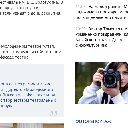
стиваль им. В.С. Золотухина. В
11:08
На малой родине М
е одну – гостевую из
Евдокимова проходят мер
ители увидят в день закрытия,
посвященные его памяти
10:39
Виктор Томенко и 
Романенко поздравили ж
Алтайского края с Днем
физкультурника
в Молодёжном театре Алтая.
тическом духе, и сейчас о нем
фасаде театра.
ирна ее география и какие
орит директор Молодёжного
а Лысковец. – Фестивальная
 с творчеством театральных
рнаула.
ФОТОРЕПОРТАЖ