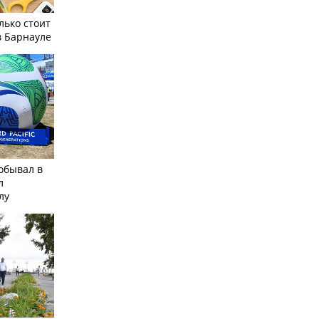
лько стоит
в Барнауле
обывал в
л
лу