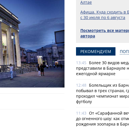
Алтае
Афиша. Куда сходить в 
с 30 июля по 6 августа
Посмотреть все мате
автора
РЕКОМЕНДУЕМ
ПОП
13:45
Более 30 видов мед
представили в Барнауле 
ежегодной ярмарке
12:48
Болельщик из Барн
побывал в трех странах, г
проходил чемпионат мира
футболу
11:43
От «Сарафанной ве
до огненного шоу: как отм
рождения зоопарка в Бар