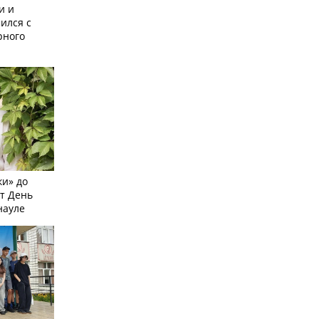
и и
ился с
рного
и» до
ят День
науле