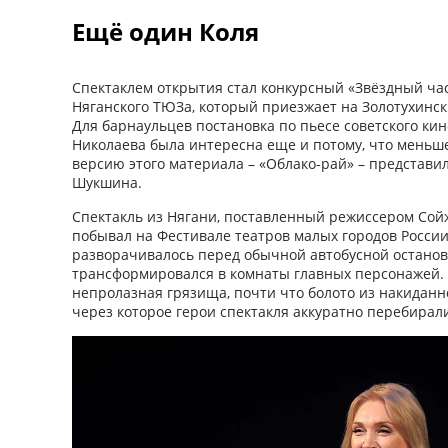
Ещё один Коля
Спектаклем открытия стал конкурсный «Звёздный ча
Няганского ТЮЗа, который приезжает на Золотухинск
Для барнаульцев постановка по пьесе советского кин
Николаева была интересна еще и потому, что меньше
версию этого материала – «Облако-рай» – представил
Шукшина.
Спектакль из Нягани, поставленный режиссером Сой
побывал на Фестивале театров малых городов России.
разворачивалось перед обычной автобусной останов
трансформировался в комнаты главных персонажей. 
непролазная грязища, почти что болото из накиданно
через которое герои спектакля аккуратно перебирали