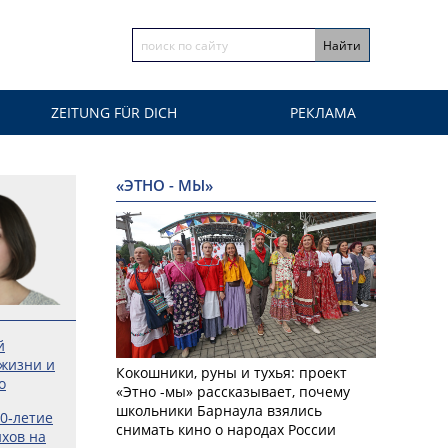
ZEITUNG FÜR DICH
РЕКЛАМА
«ЭТНО - МЫ»
й
 жизни и
Кокошники, руны и тухья: проект
о
«Этно -мы» рассказывает, почему
школьники Барнаула взялись
0‑летие
снимать кино о народах России
хов на