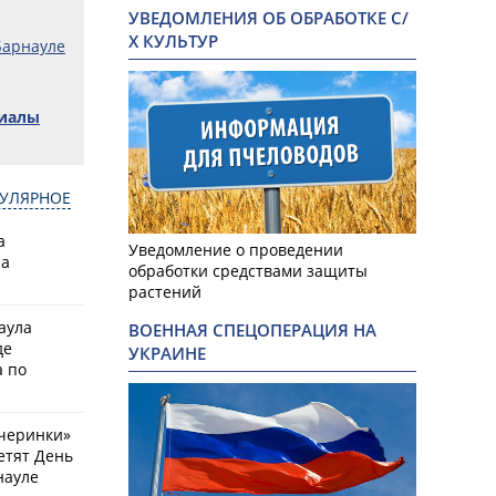
УВЕДОМЛЕНИЯ ОБ ОБРАБОТКЕ С/
Х КУЛЬТУР
Барнауле
риалы
УЛЯРНОЕ
а
Уведомление о проведении
на
обработки средствами защиты
растений
аула
ВОЕННАЯ СПЕЦОПЕРАЦИЯ НА
де
УКРАИНЕ
 по
черинки»
етят День
науле