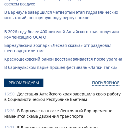
свежем воздухе
В Барнауле завершился четвертый этап гидравлических
испытаний, но горячую воду вернут позже
В 2026 году более 400 жителей Алтайского края получили
компенсацию ОСАГО
Барнаульский зоопарк «Лесная сказка» отпраздновал
шестнадцатилетние
Краснощековский район восстанавливается после урагана
В барнаульском парке прошел фестиваль «Лапки тапки»
РЕКОМЕНДУЕМ
ПОПУЛЯРНОЕ
16:50
Делегация Алтайского края завершила свою работу
в Социалистической Республике Вьетнам
15:26
В Барнауле на шоссе Ленточный Бор временно
изменится схема движения транспорта
12:28
В Барнауле завершился четвертый этап