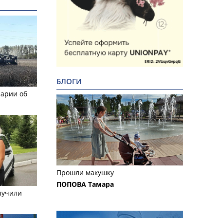
БЛОГИ
рарии об
Прошли макушку
ПОПОВА Тамара
лучили