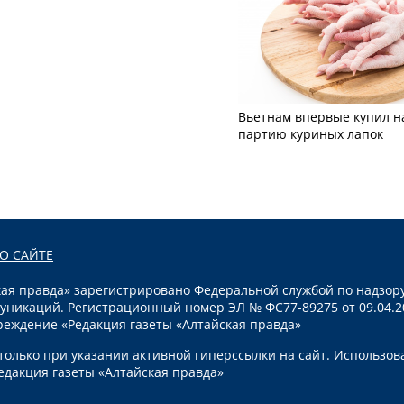
Вьетнам впервые купил н
партию куриных лапок
О САЙТЕ
я правда» зарегистрировано Федеральной службой по надзору
уникаций. Регистрационный номер ЭЛ № ФС77-89275 от 09.04.2
реждение «Редакция газеты «Алтайская правда»
олько при указании активной гиперссылки на сайт. Использов
едакция газеты «Алтайская правда»