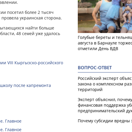
авлении.
ии посетил более 2 тысяч
провела украинская сторона.
 пытающихся найти больше
ласти, 48 семей уже удалось
Голубые береты и тельняш
августа в Барнауле торже
отметили День ВДВ
ии VIII Кыргызско-российского
ВОПРОС-ОТВЕТ
Российский эксперт объя
закона о комплексном ра
 школу после капремонта
территорий
Эксперт объяснил, почем
финансовая поддержка уб
предпринимательский ду
Почему субсидии вредны 
е. Главное
е. Главное