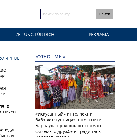
ZEITUNG FÜR DICH
РЕКЛАМА
«ЭТНО - МЫ»
УЛЯРНОЕ
кие
ода
рая
или
ля: в
отников
«Искусанный» интеллект и
баба-«отступница»: школьники
Барнаула продолжают снимать
роведут
фильмы о дружбе и традициях
Сырная