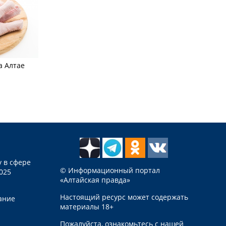
а Алтае
 в сфере
© Информационный портал
025
«Алтайская правда»
Настоящий ресурс может содержать
ание
материалы 18+
Пожалуйста, ознакомьтесь с нашей