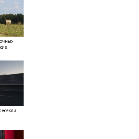
сочных
кие
ресекли