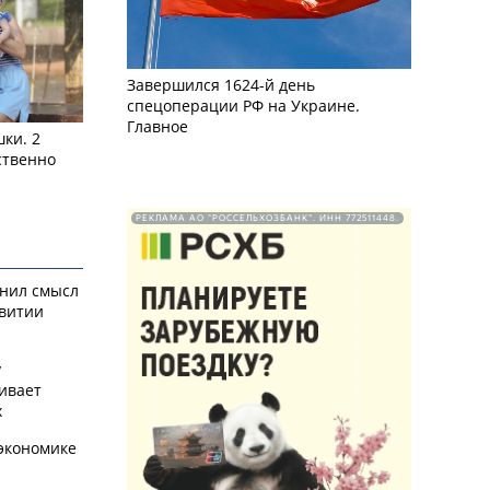
Завершился 1624-й день
спецоперации РФ на Украине.
Главное
ки. 2
ственно
РЕКЛАМА АО "РОССЕЛЬХОЗБАНК". ИНН 772511448.
снил смысл
звитии
у
ивает
х
экономике