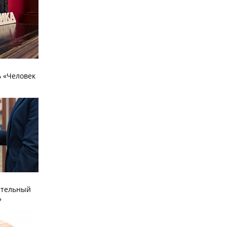
 «Человек
ательный
»