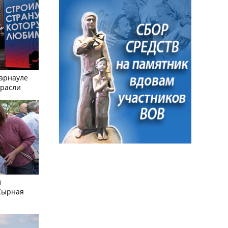
Барнауле
трасли
т
Сырная