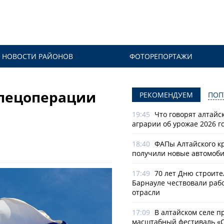
НОВОСТИ РАЙОНОВ
ФОТОРЕПОРТАЖИ
спецоперации
РЕКОМЕНДУЕМ
ПОП
19:45
Что говорят алтайс
аграрии об урожае 2026 г
18:40
ФАПы Алтайского к
получили новые автомоб
17:49
70 лет Дню строите
Барнауле чествовали раб
отрасли
17:09
В алтайском селе п
масштабный фестиваль «